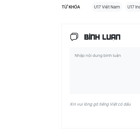
TỪ KHÓA
U17 Việt Nam
U17 In
BÌNH LUẬN
Xin vui lòng gõ tiếng Việt có dấu