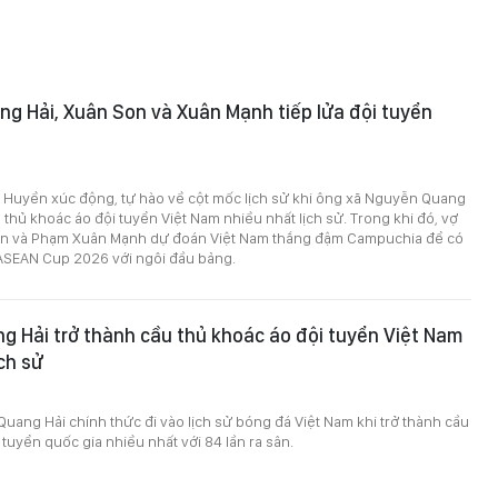
ng Hải, Xuân Son và Xuân Mạnh tiếp lửa đội tuyển
 Huyền xúc động, tự hào về cột mốc lịch sử khi ông xã Nguyễn Quang
u thủ khoác áo đội tuyển Việt Nam nhiều nhất lịch sử. Trong khi đó, vợ
n và Phạm Xuân Mạnh dự đoán Việt Nam thắng đậm Campuchia để có
 ASEAN Cup 2026 với ngôi đầu bảng.
 Hải trở thành cầu thủ khoác áo đội tuyển Việt Nam
ịch sử
uang Hải chính thức đi vào lịch sử bóng đá Việt Nam khi trở thành cầu
 tuyển quốc gia nhiều nhất với 84 lần ra sân.