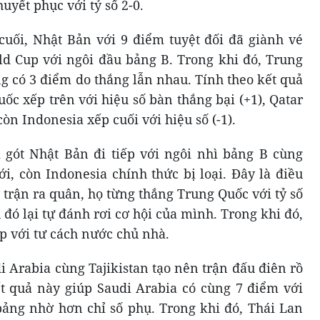
uyết phục với tỷ số 2-0.
 cuối, Nhật Bản với 9 điểm tuyệt đối đã giành vé
ld Cup với ngôi đầu bảng B. Trong khi đó, Trung
g có 3 điểm do thắng lẫn nhau. Tính theo kết quả
ốc xếp trên với hiệu số bàn thắng bại (+1), Qatar
còn Indonesia xếp cuối với hiệu số (-1).
 gót Nhật Bản đi tiếp với ngôi nhì bảng B cùng
i, còn Indonesia chính thức bị loại. Đây là điều
 trận ra quân, họ từng thắng Trung Quốc với tỷ số
 đó lại tự đánh rơi cơ hội của mình. Trong khi đó,
p với tư cách nước chủ nhà.
i Arabia cùng Tajikistan tạo nên trận đấu điên rồ
ết quả này giúp Saudi Arabia có cùng 7 điểm với
ảng nhờ hơn chỉ số phụ. Trong khi đó, Thái Lan