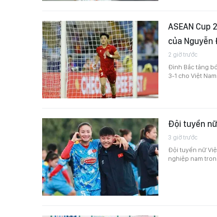
ASEAN Cup 2
của Nguyễn 
2 giờ trước
Đình Bắc tâng bó
3-1 cho Việt Nam
Đội tuyển n
3 giờ trước
Đội tuyển nữ Việ
nghiệp nam tron