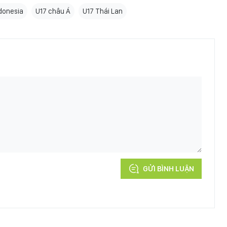
donesia
U17 châu Á
U17 Thái Lan
GỬI BÌNH LUẬN