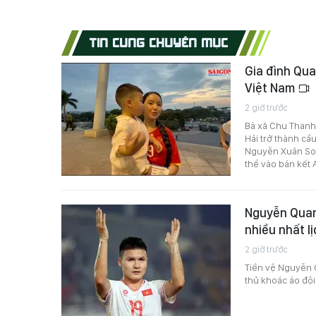
TIN CÙNG CHUYÊN MỤC
Gia đình Qua
Việt Nam
2 giờ trước
Bà xã Chu Thanh
Hải trở thành cầ
Nguyễn Xuân So
thể vào bán kết
Nguyễn Quang
nhiều nhất l
2 giờ trước
Tiền vệ Nguyễn Q
thủ khoác áo đội