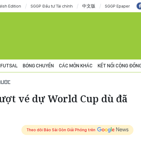
lish Edition
SGGP Đầu tư Tài chính
中文版
SGGP Epaper
FUTSAL
BÓNG CHUYỀN
CÁC MÔN KHÁC
KẾT NỐI CỘNG ĐỒN
NƯỚC
rượt vé dự World Cup dù đã
Theo dõi Báo Sài Gòn Giải Phóng trên