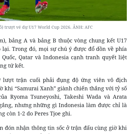
đỏ) trượt vé dự U17 World Cup 2026. ẢNH: AFC
am), bảng A và bảng B thuộc vòng chung kết U17
 lại. Trong đó, mọi sự chú ý được đổ dồn về phía
 Quốc, Qatar và Indonesia cạnh tranh quyết liệt
ng tứ kết.
lượt trận cuối phải đụng độ ứng viên vô địch
ờ khi “Samurai Xanh” giành chiến thắng với tỷ số
của Ryoma Tsuneyoshi, Takeshi Wada và Arata
gắng, nhưng những gì Indonesia làm được chỉ là
g còn 1-2 do Peres Tjoe ghi.
n đón nhận thông tin sốc ở trận đấu cùng giờ khi