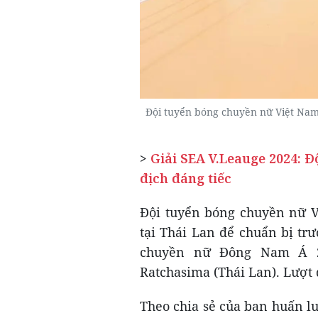
Đội tuyển bóng chuyền nữ Việt Nam t
>
Giải SEA V.Leauge 2024: Đ
địch đáng tiếc
Đội tuyển bóng chuyền nữ V
tại Thái Lan để chuẩn bị trư
chuyền nữ Đông Nam Á 20
Ratchasima (Thái Lan). Lượt đ
Theo chia sẻ của ban huấn l