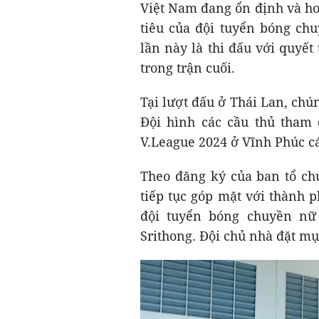
Việt Nam đang ổn định và ho
tiêu của đội tuyển bóng ch
lần này là thi đấu với quyết
trong trận cuối.
Tại lượt đấu ở Thái Lan, chú
Đội hình các cầu thủ tham 
V.League 2024 ở Vĩnh Phúc cá
Theo đăng ký của ban tổ ch
tiếp tục góp mặt với thành
đội tuyển bóng chuyền nữ
Srithong. Đội chủ nhà đặt mục