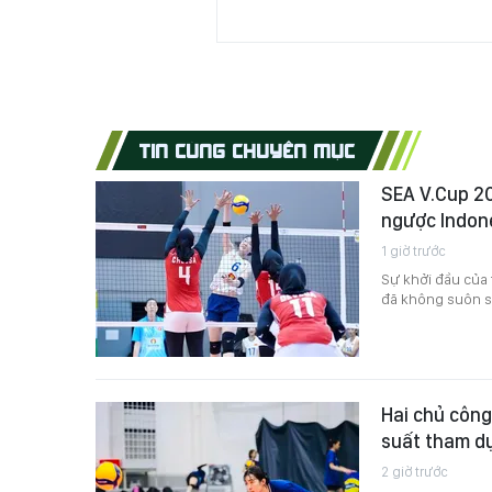
TIN CÙNG CHUYÊN MỤC
SEA V.Cup 2
ngược Indon
1 giờ trước
Sự khởi đầu của 
đã không suôn sẻ
Hai chủ côn
suất tham dự
2 giờ trước