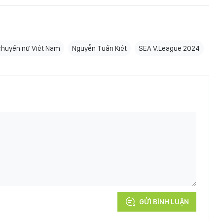
chuyền nữ Việt Nam
Nguyễn Tuấn Kiệt
SEA V.League 2024
GỬI BÌNH LUẬN