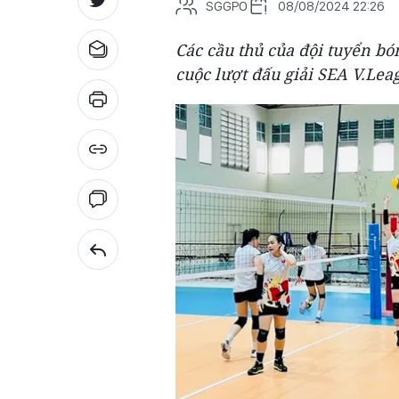
SGGPO
08/08/2024 22:26
Các cầu thủ của đội tuyển b
cuộc lượt đấu giải SEA V.Lea