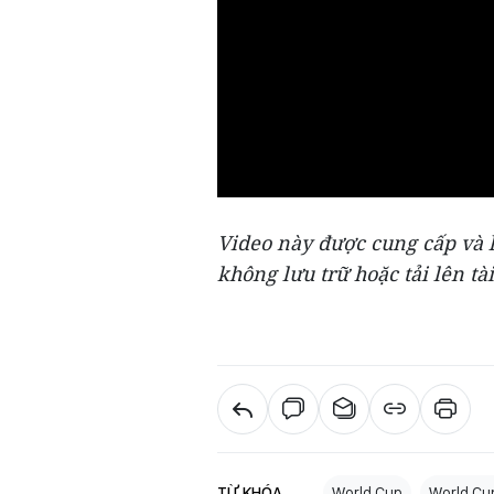
Video này được cung cấp và l
không lưu trữ hoặc tải lên tài
TỪ KHÓA
World Cup
World Cu