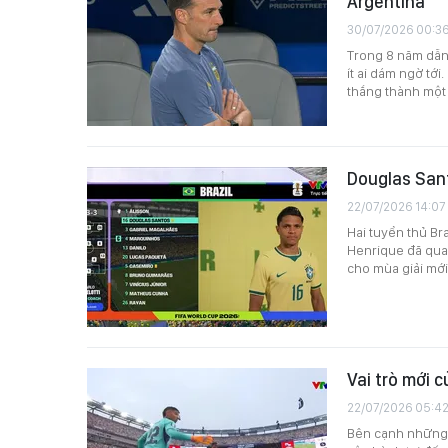
Argentina
30/07/2026 00:3
Trong 8 năm dẫn 
ít ai dám ngờ tớ
thắng thành một 
Douglas Sant
22/07/2026 14:07
Hai tuyển thủ Br
Henrique đã quay
cho mùa giải mớ
Vai trò mới 
22/07/2026 05:4
Bên cạnh những 