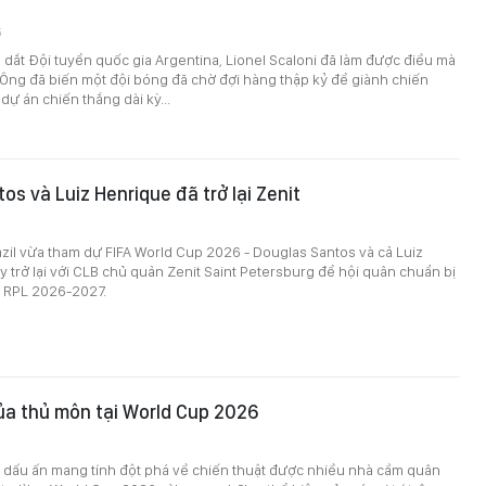
6
dắt Đội tuyển quốc gia Argentina, Lionel Scaloni đã làm được điều mà
i. Ông đã biến một đội bóng đã chờ đợi hàng thập kỷ để giành chiến
dự án chiến thắng dài kỳ...
os và Luiz Henrique đã trở lại Zenit
azil vừa tham dự FIFA World Cup 2026 - Douglas Santos và cả Luiz
 trở lại với CLB chủ quản Zenit Saint Petersburg để hội quân chuẩn bị
i RPL 2026-2027.
của thủ môn tại World Cup 2026
2
dấu ấn mang tính đột phá về chiến thuật được nhiều nhà cầm quân