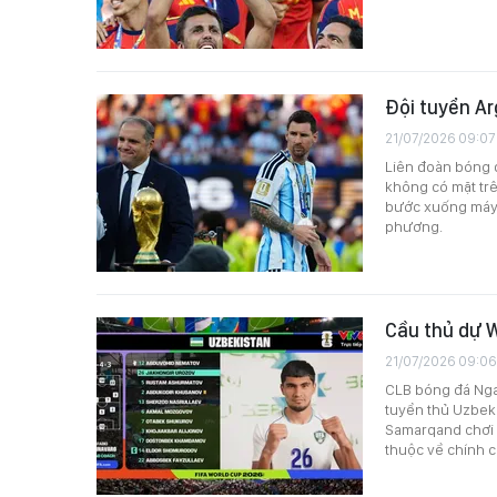
Đội tuyển Ar
21/07/2026 09:07
Liên đoàn bóng đ
không có mặt tr
bước xuống máy 
phương.
Cầu thủ dự 
21/07/2026 09:06
CLB bóng đá Nga 
tuyển thủ Uzbek
Samarqand chơi ở
thuộc về chính c