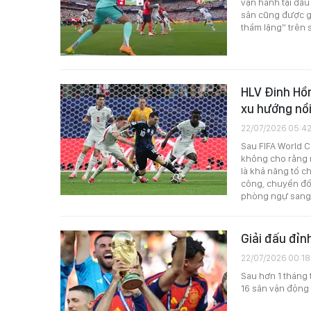
vận hành tại đấu
sân cũng được g
thầm lặng” trên 
HLV Đinh Hồn
xu hướng nổi
22/07/2026 05:4
Sau FIFA World C
không cho rằng m
là khả năng tổ c
công, chuyển đổ
phòng ngự sang 
Giải đấu đỉn
22/07/2026 00:18
Sau hơn 1 tháng 
16 sân vận động 