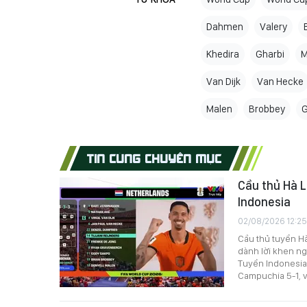
Dahmen
Valery
Khedira
Gharbi
M
Van Dijk
Van Hecke
Malen
Brobbey
TIN CÙNG CHUYÊN MỤC
Cầu thủ Hà 
Indonesia
02/08/2026 12:25
Cầu thủ tuyển Hà
dành lời khen ng
Tuyển Indonesia 
Campuchia 5-1, v