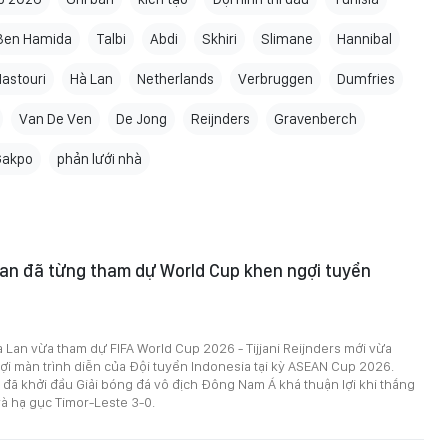
Ben Hamida
Talbi
Abdi
Skhiri
Slimane
Hannibal
astouri
Hà Lan
Netherlands
Verbruggen
Dumfries
Van De Ven
De Jong
Reijnders
Gravenberch
Gakpo
phản lưới nhà
Lan đã từng tham dự World Cup khen ngợi tuyển
 Lan vừa tham dự FIFA World Cup 2026 - Tijjani Reijnders mới vừa
ợi màn trình diễn của Đội tuyển Indonesia tại kỳ ASEAN Cup 2026.
đã khởi đầu Giải bóng đá vô địch Đông Nam Á khá thuận lợi khi thắng
à hạ gục Timor-Leste 3-0.