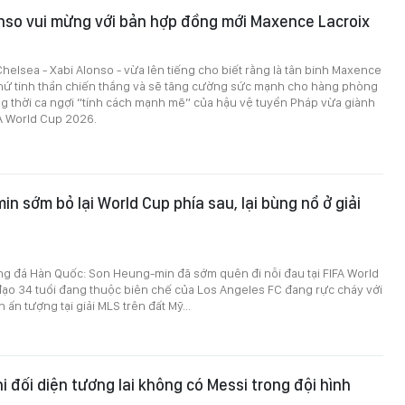
nso vui mừng với bản hợp đồng mới Maxence Lacroix
helsea - Xabi Alonso - vừa lên tiếng cho biết rằng là tân binh Maxence
thứ tinh thần chiến thắng và sẽ tăng cường sức mạnh cho hàng phòng
g thời ca ngợi “tính cách mạnh mẽ” của hậu vệ tuyển Pháp vừa giành
FA World Cup 2026.
n sớm bỏ lại World Cup phía sau, lại bùng nổ ở giải
ng đá Hàn Quốc: Son Heung-min đã sớm quên đi nỗi đau tại FIFA World
đạo 34 tuổi đang thuộc biên chế của Los Angeles FC đang rực cháy với
ấn tượng tại giải MLS trên đất Mỹ...
i đối diện tương lai không có Messi trong đội hình