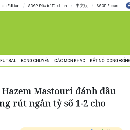
lish Edition
SGGP Đầu tư Tài chính
中文版
SGGP Epaper
FUTSAL
BÓNG CHUYỀN
CÁC MÔN KHÁC
KẾT NỐI CỘNG ĐỒN
, Hazem Mastouri đánh đầu
g rút ngắn tỷ số 1-2 cho