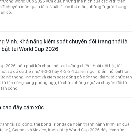
 trường World Cup 2026 vừa qua, những thể hiện của các vị trí trên
iới chuyên môn quan tâm. Nhất là các thủ môn, những “người hùng
sân cỏ.
g Vinh: Khả năng kiểm soát chuyển đổi trạng thái là
 bật tại World Cup 2026
2
up 2026, nếu phải lựa chọn một xu hướng chiến thuật nổi bật, tôi
ột sơ đồ cụ thể như 4-3-3 hay 4-2-3-1 đã lên ngôi. Điểm nổi bật hơn
hức hệ thống linh hoạt và kiểm soát đồng bộ bốn thời điểm: tổ chức tấn
i từ tấn công sang phòng ngự, tổ chức phòng ngự và chuyển đổi từ
tấn công.
h cao đầy cảm xúc
tranh tài sôi động, trái bóng Trionda đã hoàn thành hành trình lăn qua
tại Mỹ, Canada và Mexico, khép lại kỳ World Cup 2026 đầy cảm xúc.