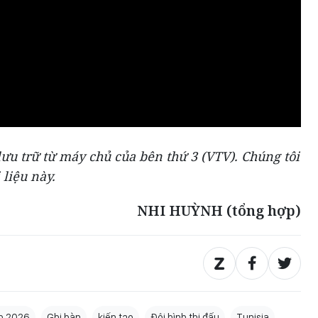
ưu trữ từ máy chủ của bên thứ 3 (
VTV
). Chúng tôi
 liệu này.
NHI HUỲNH (tổng hợp)
p 2026
Ghi bàn
kiến tạo
Đội hình thi đấu
Tunisia