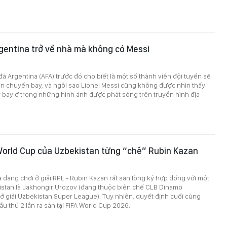
gentina trở về nhà mà không có Messi
á Argentina (AFA) trước đó cho biết là một số thành viên đội tuyển sẽ
ên chuyến bay, và ngôi sao Lionel Messi cũng không được nhìn thấy
bay ở trong những hình ảnh được phát sóng trên truyền hình địa
World Cup của Uzbekistan từng “chê” Rubin Kazan
đang chơi ở giải RPL - Rubin Kazan rất sẵn lòng ký hợp đồng với một
istan là Jakhongir Urozov (đang thuộc biên chế CLB Dinamo
 giải Uzbekistan Super League). Tuy nhiên, quyết định cuối cùng
ầu thủ 2 lần ra sân tại FIFA World Cup 2026.