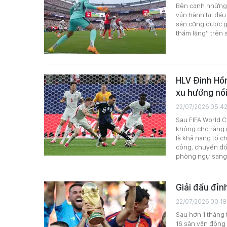
Bên cạnh những 
vận hành tại đấu
sân cũng được g
thầm lặng” trên 
HLV Đinh Hồn
xu hướng nổi
22/07/2026 05:4
Sau FIFA World C
không cho rằng m
là khả năng tổ c
công, chuyển đổ
phòng ngự sang 
Giải đấu đỉn
22/07/2026 00:18
Sau hơn 1 tháng 
16 sân vận động 