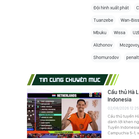
Đội hình xuất phát
C
Tuanzebe
Wan-Bis
Mbuku
Wissa
Uz
Alizhonov
Mozgovo
Shomurodov
penalt
TIN CÙNG CHUYÊN MỤC
Cầu thủ Hà 
Indonesia
02/08/2026 12:25
Cầu thủ tuyển Hà
dành lời khen ng
Tuyển Indonesia 
Campuchia 5-1, v