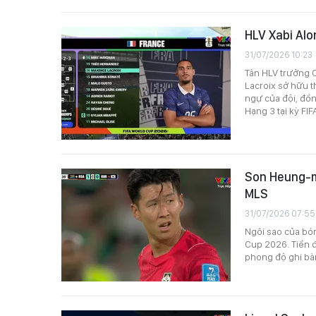
HLV Xabi Alo
31/07/2026 10:23
Tân HLV trưởng C
Lacroix sở hữu 
ngự của đội, đồn
Hạng 3 tại kỳ FI
Son Heung-mi
MLS
31/07/2026 07:55
Ngôi sao của bó
Cup 2026. Tiền 
phong độ ghi bàn 