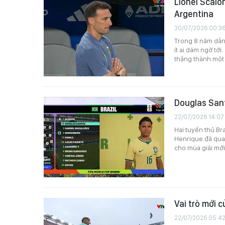
Lionel Scalon
Argentina
30/07/2026 00:3
Trong 8 năm dẫn 
ít ai dám ngờ tớ
thắng thành một 
Douglas Sant
22/07/2026 14:07
Hai tuyển thủ Br
Henrique đã quay
cho mùa giải mớ
Vai trò mới 
22/07/2026 05:4