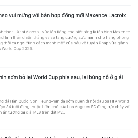
nso vui mừng với bản hợp đồng mới Maxence Lacroix
helsea - Xabi Alonso - vừa lên tiếng cho biết rằng là tân binh Maxence
thứ tinh thần chiến thắng và sẽ tăng cường sức mạnh cho hàng phòng
g thời ca ngợi “tính cách mạnh mẽ” của hậu vệ tuyển Pháp vừa giành
FA World Cup 2026.
n sớm bỏ lại World Cup phía sau, lại bùng nổ ở giải
ng đá Hàn Quốc: Son Heung-min đã sớm quên đi nỗi đau tại FIFA World
đạo 34 tuổi đang thuộc biên chế của Los Angeles FC đang rực cháy với
ấn tượng tại giải MLS trên đất Mỹ...