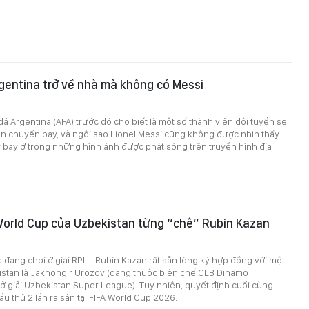
gentina trở về nhà mà không có Messi
á Argentina (AFA) trước đó cho biết là một số thành viên đội tuyển sẽ
ên chuyến bay, và ngôi sao Lionel Messi cũng không được nhìn thấy
bay ở trong những hình ảnh được phát sóng trên truyền hình địa
World Cup của Uzbekistan từng “chê” Rubin Kazan
đang chơi ở giải RPL - Rubin Kazan rất sẵn lòng ký hợp đồng với một
istan là Jakhongir Urozov (đang thuộc biên chế CLB Dinamo
 giải Uzbekistan Super League). Tuy nhiên, quyết định cuối cùng
ầu thủ 2 lần ra sân tại FIFA World Cup 2026.