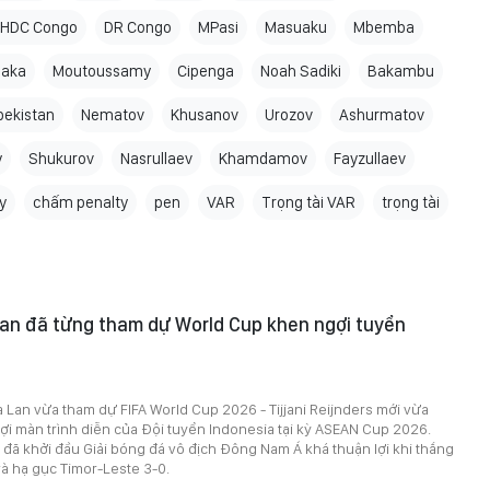
HDC Congo
DR Congo
MPasi
Masuaku
Mbemba
saka
Moutoussamy
Cipenga
Noah Sadiki
Bakambu
bekistan
Nematov
Khusanov
Urozov
Ashurmatov
y
Shukurov
Nasrullaev
Khamdamov
Fayzullaev
y
chấm penalty
pen
VAR
Trọng tài VAR
trọng tài
Lan đã từng tham dự World Cup khen ngợi tuyển
 Lan vừa tham dự FIFA World Cup 2026 - Tijjani Reijnders mới vừa
ợi màn trình diễn của Đội tuyển Indonesia tại kỳ ASEAN Cup 2026.
đã khởi đầu Giải bóng đá vô địch Đông Nam Á khá thuận lợi khi thắng
à hạ gục Timor-Leste 3-0.