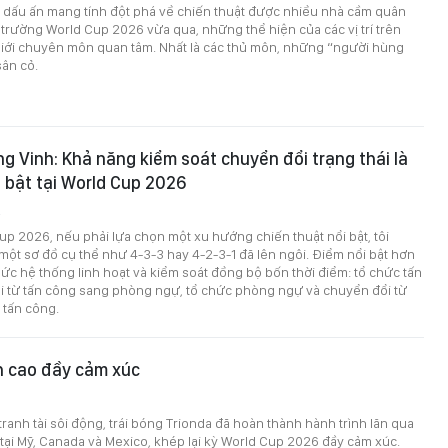
dấu ấn mang tính đột phá về chiến thuật được nhiều nhà cầm quân
 trường World Cup 2026 vừa qua, những thể hiện của các vị trí trên
iới chuyên môn quan tâm. Nhất là các thủ môn, những “người hùng
sân cỏ.
g Vinh: Khả năng kiểm soát chuyển đổi trạng thái là
 bật tại World Cup 2026
2
up 2026, nếu phải lựa chọn một xu hướng chiến thuật nổi bật, tôi
ột sơ đồ cụ thể như 4-3-3 hay 4-2-3-1 đã lên ngôi. Điểm nổi bật hơn
hức hệ thống linh hoạt và kiểm soát đồng bộ bốn thời điểm: tổ chức tấn
i từ tấn công sang phòng ngự, tổ chức phòng ngự và chuyển đổi từ
tấn công.
h cao đầy cảm xúc
tranh tài sôi động, trái bóng Trionda đã hoàn thành hành trình lăn qua
tại Mỹ, Canada và Mexico, khép lại kỳ World Cup 2026 đầy cảm xúc.