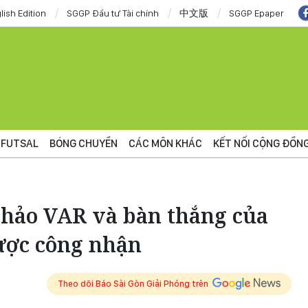
lish Edition
SGGP Đầu tư Tài chính
中文版
SGGP Epaper
FUTSAL
BÓNG CHUYỀN
CÁC MÔN KHÁC
KẾT NỐI CỘNG ĐỒN
khảo VAR và bàn thắng của
ợc công nhận
Theo dõi Báo Sài Gòn Giải Phóng trên