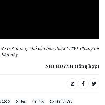
ưu trữ từ máy chủ của bên thứ 3 (
VTV
). Chúng tôi
 liệu này.
NHI HUỲNH (tổng hợp)
p 2026
Ghi bàn
kiến tạo
Đội hình thi đấu