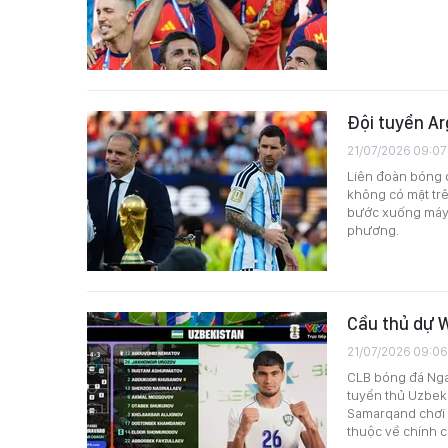
Đội tuyển Ar
21/07/2026 09:07
Liên đoàn bóng đ
không có mặt tr
bước xuống máy 
phương.
Cầu thủ dự 
21/07/2026 09:06
CLB bóng đá Nga 
tuyển thủ Uzbek
Samarqand chơi ở
thuộc về chính c