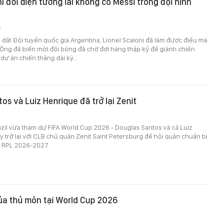
i đối diện tương lai không có Messi trong đội hình
6
dắt Đội tuyển quốc gia Argentina, Lionel Scaloni đã làm được điều mà
i. Ông đã biến một đội bóng đã chờ đợi hàng thập kỷ để giành chiến
dự án chiến thắng dài kỳ...
os và Luiz Henrique đã trở lại Zenit
azil vừa tham dự FIFA World Cup 2026 - Douglas Santos và cả Luiz
 trở lại với CLB chủ quản Zenit Saint Petersburg để hội quân chuẩn bị
i RPL 2026-2027.
của thủ môn tại World Cup 2026
2