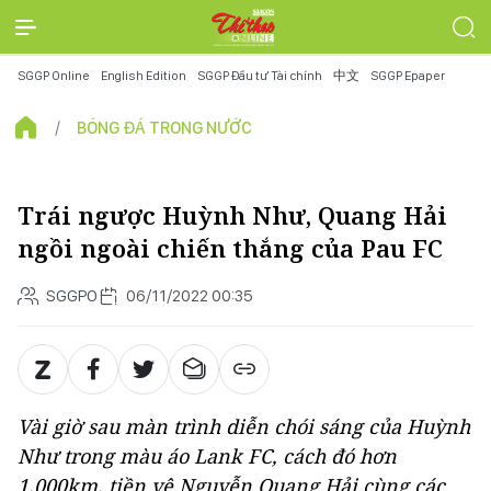
SGGP Online
English Edition
SGGP Đầu tư Tài chính
中文
SGGP Epaper
BÓNG ĐÁ TRONG NƯỚC
Trái ngược Huỳnh Như, Quang Hải
ngồi ngoài chiến thắng của Pau FC
SGGPO
06/11/2022 00:35
Vài giờ sau màn trình diễn chói sáng của Huỳnh
Như trong màu áo Lank FC, cách đó hơn
1.000km, tiền vệ Nguyễn Quang Hải cùng các