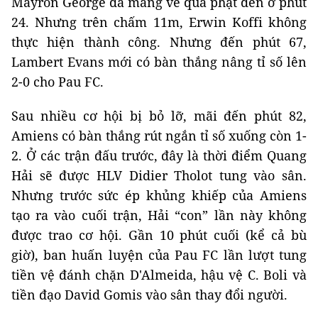
Mayron George đã mang về quả phạt đền ở phút
24. Nhưng trên chấm 11m, Erwin Koffi không
thực hiện thành công. Nhưng đến phút 67,
Lambert Evans mới có bàn thắng nâng tỉ số lên
2-0 cho Pau FC.
Sau nhiều cơ hội bị bỏ lỡ, mãi đến phút 82,
Amiens có bàn thắng rút ngắn tỉ số xuống còn 1-
2. Ở các trận đấu trước, đây là thời điểm Quang
Hải sẽ được HLV Didier Tholot tung vào sân.
Nhưng trước sức ép khủng khiếp của Amiens
tạo ra vào cuối trận, Hải “con” lần này không
được trao cơ hội. Gần 10 phút cuối (kể cả bù
giờ), ban huấn luyện của Pau FC lần lượt tung
tiền vệ đánh chặn D'Almeida, hậu vệ C. Boli và
tiền đạo David Gomis vào sân thay đổi người.