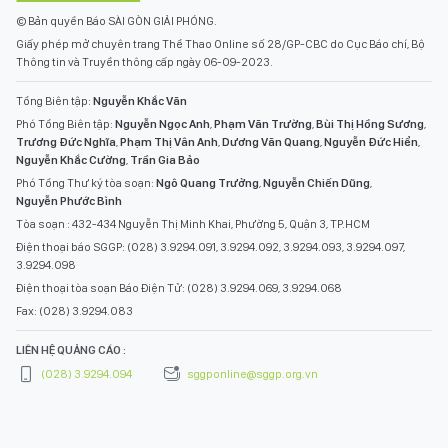
© Bản quyền Báo SÀI GÒN GIẢI PHÓNG.
Giấy phép mở chuyên trang Thể Thao Online số 28/GP-CBC do Cục Báo chí, Bộ
Thông tin và Truyền thông cấp ngày 06-09-2023.
Tổng Biên tập:
Nguyễn Khắc Văn
Phó Tổng Biên tập:
Nguyễn Ngọc Anh
,
Phạm Văn Trường
,
Bùi Thị Hồng Sương
,
Trương Đức Nghĩa
,
Phạm Thị Vân Anh
,
Dương Văn Quang
,
Nguyễn Đức Hiển
,
Nguyễn Khắc Cường
,
Trần Gia Bảo
Phó Tổng Thư ký tòa soạn:
Ngô Quang Trưởng
,
Nguyễn Chiến Dũng
,
Nguyễn Phước Bình
Tòa soạn : 432-434 Nguyễn Thị Minh Khai, Phường 5, Quận 3, TP.HCM
Điện thoại báo SGGP: (028) 3.9294.091, 3.9294.092, 3.9294.093, 3.9294.097,
3.9294.098
Điện thoại tòa soạn Báo Điện Tử: (028) 3.9294.069, 3.9294.068
Fax: (028) 3.9294.083
LIÊN HỆ QUẢNG CÁO :
(028) 3.9294.094
sggponline@sggp.org.vn