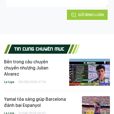
GỬI BÌNH LUẬN
TIN CÙNG CHUYÊN MỤC
Bên trong câu chuyện
chuyển nhượng Julian
Alvarez
La Liga
05/08/2026 07:14
Yamal tỏa sáng giúp Barcelona
đánh bại Espanyol
La Liga
12/04/2026 00:52