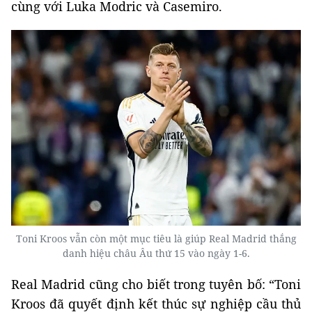
cùng với Luka Modric và Casemiro.
Toni Kroos vẫn còn một mục tiêu là giúp Real Madrid thắng
danh hiệu châu Âu thứ 15 vào ngày 1-6.
Real Madrid cũng cho biết trong tuyên bố: “Toni
Kroos đã quyết định kết thúc sự nghiệp cầu thủ