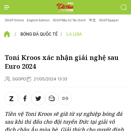
SGGP Online
English Edition
SGGP Đầu tư Tài chính
中文
SGGP Epaper
BÓNG ĐÁ QUỐC TẾ
LA LIGA
Toni Kroos xác nhận giải nghệ sau
Euro 2024
SGGPO
21/05/2024 13:33
Tiền vệ Toni Kroos sẽ giã từ sự nghiệp bóng đá
sau khi thi đấu cho đội tuyển Đức tại giải vô
địch châu Âu mùa hè. Giải thích cho quyết định