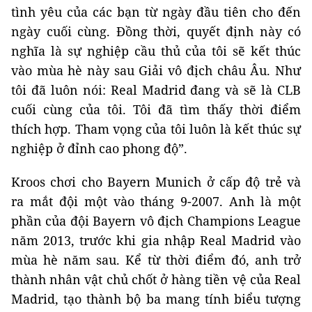
tình yêu của các bạn từ ngày đầu tiên cho đến
ngày cuối cùng. Đồng thời, quyết định này có
nghĩa là sự nghiệp cầu thủ của tôi sẽ kết thúc
vào mùa hè này sau Giải vô địch châu Âu. Như
tôi đã luôn nói: Real Madrid đang và sẽ là CLB
cuối cùng của tôi. Tôi đã tìm thấy thời điểm
thích hợp. Tham vọng của tôi luôn là kết thúc sự
nghiệp ở đỉnh cao phong độ”.
Kroos chơi cho Bayern Munich ở cấp độ trẻ và
ra mắt đội một vào tháng 9-2007. Anh là một
phần của đội Bayern vô địch Champions League
năm 2013, trước khi gia nhập Real Madrid vào
mùa hè năm sau. Kể từ thời điểm đó, anh trở
thành nhân vật chủ chốt ở hàng tiền vệ của Real
Madrid, tạo thành bộ ba mang tính biểu tượng