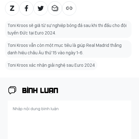
Toni Kroos sẽ giã từ sự nghiệp bóng đá sau khi thi đấu cho đội
tuyển Đức tại Euro 2024.
Toni Kroos vẫn còn một mục tiêu là giúp Real Madrid thắng
danh hiệu châu Âu thứ 15 vào ngày 1-6.
Toni Kroos xác nhận giải nghệ sau Euro 2024
BÌNH LUẬN