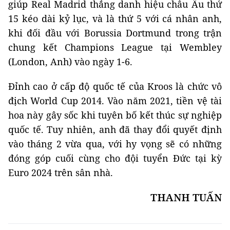
giúp Real Madrid thắng danh hiệu châu Âu thứ
15 kéo dài kỷ lục, và là thứ 5 với cá nhân anh,
khi đối đầu với Borussia Dortmund trong trận
chung kết Champions League tại Wembley
(London, Anh) vào ngày 1-6.
Đỉnh cao ở cấp độ quốc tế của Kroos là chức vô
địch World Cup 2014. Vào năm 2021, tiền vệ tài
hoa này gây sốc khi tuyên bố kết thúc sự nghiệp
quốc tế. Tuy nhiên, anh đã thay đổi quyết định
vào tháng 2 vừa qua, với hy vọng sẽ có những
đóng góp cuối cùng cho đội tuyển Đức tại kỳ
Euro 2024 trên sân nhà.
THANH TUẤN