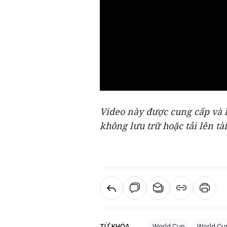
Video này được cung cấp và l
không lưu trữ hoặc tải lên tài
TỪ KHÓA
World Cup
World Cu