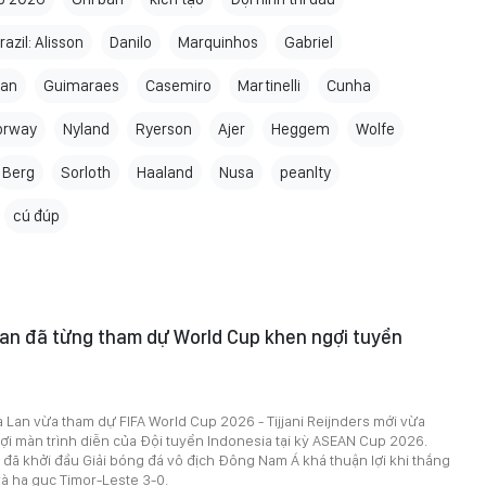
razil: Alisson
Danilo
Marquinhos
Gabriel
an
Guimaraes
Casemiro
Martinelli
Cunha
orway
Nyland
Ryerson
Ajer
Heggem
Wolfe
Berg
Sorloth
Haaland
Nusa
peanlty
cú đúp
Lan đã từng tham dự World Cup khen ngợi tuyển
5
 Lan vừa tham dự FIFA World Cup 2026 - Tijjani Reijnders mới vừa
ợi màn trình diễn của Đội tuyển Indonesia tại kỳ ASEAN Cup 2026.
đã khởi đầu Giải bóng đá vô địch Đông Nam Á khá thuận lợi khi thắng
à hạ gục Timor-Leste 3-0.