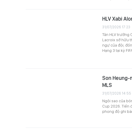
HLV Xabi Alo
31/07/2026 17:23
Tân HLV trưởng C
Lacroix sở hữu 
ngự của đội, đồn
Hạng 3 tại kỳ FI
Son Heung-mi
MLS
31/07/2026 14:55
Ngôi sao của bó
Cup 2026. Tiền 
phong độ ghi bàn 