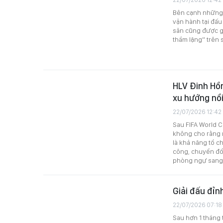
Bên cạnh những 
vận hành tại đấu
sân cũng được g
thầm lặng” trên 
HLV Đinh Hồn
xu hướng nổi
22/07/2026 12:42
Sau FIFA World C
không cho rằng m
là khả năng tổ c
công, chuyển đổ
phòng ngự sang 
Giải đấu đỉn
22/07/2026 07:18
Sau hơn 1 tháng 