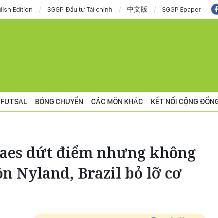
lish Edition
SGGP Đầu tư Tài chính
中文版
SGGP Epaper
FUTSAL
BÓNG CHUYỀN
CÁC MÔN KHÁC
KẾT NỐI CỘNG ĐỒN
raes dứt điểm nhưng không
n Nyland, Brazil bỏ lỡ cơ