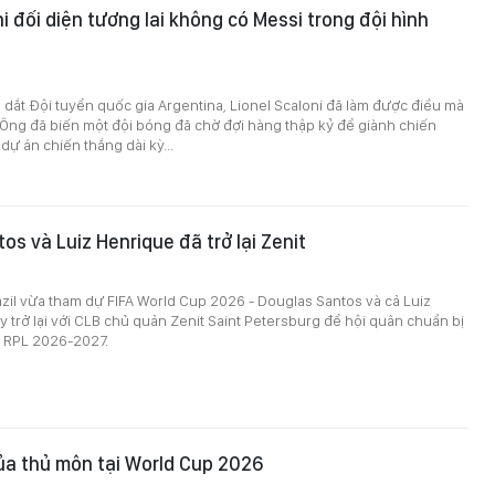
i đối diện tương lai không có Messi trong đội hình
dắt Đội tuyển quốc gia Argentina, Lionel Scaloni đã làm được điều mà
i. Ông đã biến một đội bóng đã chờ đợi hàng thập kỷ để giành chiến
dự án chiến thắng dài kỳ...
os và Luiz Henrique đã trở lại Zenit
azil vừa tham dự FIFA World Cup 2026 - Douglas Santos và cả Luiz
 trở lại với CLB chủ quản Zenit Saint Petersburg để hội quân chuẩn bị
i RPL 2026-2027.
của thủ môn tại World Cup 2026