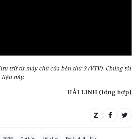
ưu trữ từ máy chủ của bên thứ 3 (
VTV
). Chúng tôi
 liệu này.
HẢI LINH (tổng hợp)
p 2026
Ghi bàn
kiến tạo
Đội hình thi đấu