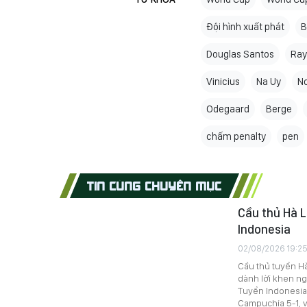
Đội hình xuất phát
B
Douglas Santos
Ray
Vinicius
Na Uy
N
Odegaard
Berge
chấm penalty
pen
TIN CÙNG CHUYÊN MỤC
Cầu thủ Hà 
Indonesia
02/08/2026 19:2
Cầu thủ tuyển Hà
dành lời khen ng
Tuyển Indonesia 
Campuchia 5-1, v