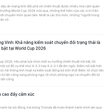
dấu ấn mang tính đột phá về chiến thuật được nhiều nhà cầm quân
 trường World Cup 2026 vừa qua, những thể hiện của các vị trí trên
iới chuyên môn quan tâm. Nhất là các thủ môn, những “người hùng
sân cỏ.
g Vinh: Khả năng kiểm soát chuyển đổi trạng thái là
 bật tại World Cup 2026
up 2026, nếu phải lựa chọn một xu hướng chiến thuật nổi bật, tôi
ột sơ đồ cụ thể như 4-3-3 hay 4-2-3-1 đã lên ngôi. Điểm nổi bật hơn
hức hệ thống linh hoạt và kiểm soát đồng bộ bốn thời điểm: tổ chức tấn
i từ tấn công sang phòng ngự, tổ chức phòng ngự và chuyển đổi từ
tấn công.
h cao đầy cảm xúc
tranh tài sôi động, trái bóng Trionda đã hoàn thành hành trình lăn qua