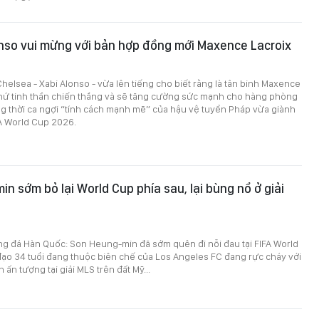
nso vui mừng với bản hợp đồng mới Maxence Lacroix
helsea - Xabi Alonso - vừa lên tiếng cho biết rằng là tân binh Maxence
thứ tinh thần chiến thắng và sẽ tăng cường sức mạnh cho hàng phòng
g thời ca ngợi “tính cách mạnh mẽ” của hậu vệ tuyển Pháp vừa giành
FA World Cup 2026.
n sớm bỏ lại World Cup phía sau, lại bùng nổ ở giải
ng đá Hàn Quốc: Son Heung-min đã sớm quên đi nỗi đau tại FIFA World
đạo 34 tuổi đang thuộc biên chế của Los Angeles FC đang rực cháy với
ấn tượng tại giải MLS trên đất Mỹ...