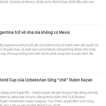
tại Mỹ, Canada và Mexico, khép lại kỳ World Cup 2026 đầy cảm xúc.
gentina trở về nhà mà không có Messi
á Argentina (AFA) trước đó cho biết là một số thành viên đội tuyển sẽ
ên chuyến bay, và ngôi sao Lionel Messi cũng không được nhìn thấy
bay ở trong những hình ảnh được phát sóng trên truyền hình địa
World Cup của Uzbekistan từng “chê” Rubin Kazan
đang chơi ở giải RPL - Rubin Kazan rất sẵn lòng ký hợp đồng với một
istan là Jakhongir Urozov (đang thuộc biên chế CLB Dinamo
 giải Uzbekistan Super League). Tuy nhiên, quyết định cuối cùng
ầu thủ 2 lần ra sân tại FIFA World Cup 2026.