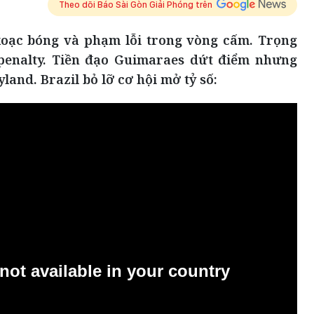
Theo dõi Báo Sài Gòn Giải Phóng trên
xoạc bóng và phạm lỗi trong vòng cấm. Trọng
 penalty. Tiền đạo Guimaraes dứt điểm nhưng
and. Brazil bỏ lỡ cơ hội mở tỷ số: