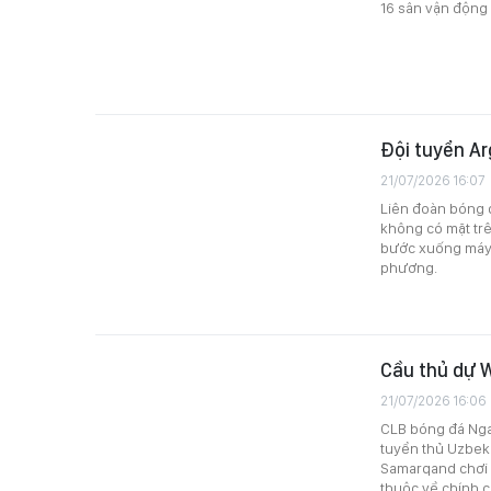
16 sân vận động 
Đội tuyển Ar
21/07/2026 16:07
Liên đoàn bóng đ
không có mặt tr
bước xuống máy 
phương.
Cầu thủ dự 
21/07/2026 16:06
CLB bóng đá Nga 
tuyển thủ Uzbek
Samarqand chơi ở
thuộc về chính c