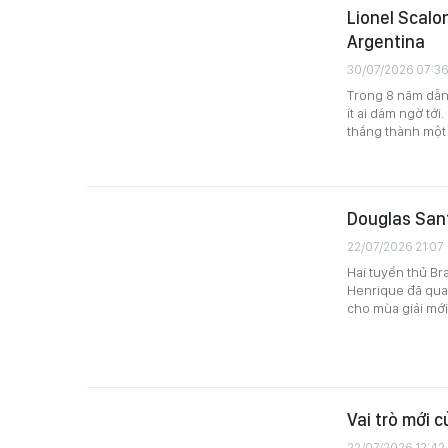
Lionel Scalon
Argentina
30/07/2026 07:36
Trong 8 năm dẫn 
ít ai dám ngờ tớ
thắng thành một 
Douglas Sant
22/07/2026 21:07
Hai tuyển thủ Br
Henrique đã quay
cho mùa giải mớ
Vai trò mới 
22/07/2026 12:42