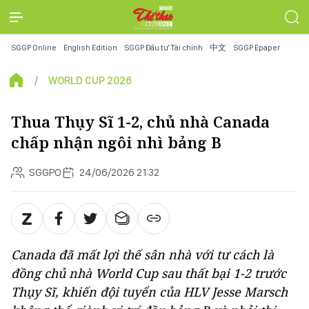
SGGP Online
English Edition
SGGP Đầu tư Tài chính
中文
SGGP Epaper
WORLD CUP 2026
Thua Thụy Sĩ 1-2, chủ nhà Canada
chấp nhận ngôi nhì bảng B
SGGPO
24/06/2026 21:32
Canada đã mất lợi thế sân nhà với tư cách là
đồng chủ nhà World Cup sau thất bại 1-2 trước
Thụy Sĩ, khiến đội tuyển của HLV Jesse Marsch