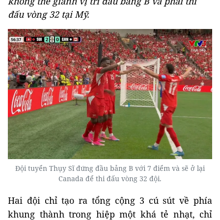
không thể giành vị trí đầu bảng B và phải thi
đấu vòng 32 tại Mỹ.
Đội tuyển Thụy Sĩ đứng đầu bảng B với 7 điểm và sẽ ở lại
Canada để thi đấu vòng 32 đội.
Hai đội chỉ tạo ra tổng cộng 3 cú sút về phía
khung thành trong hiệp một khá tẻ nhạt, chỉ