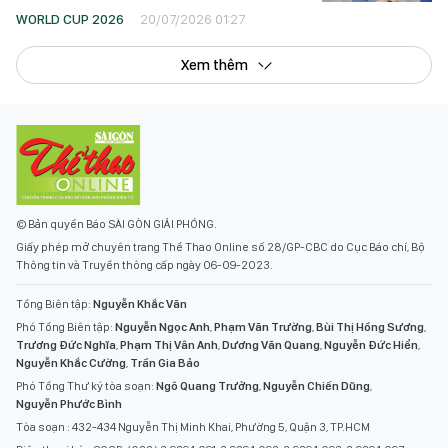
WORLD CUP 2026
20/07/2026 01:27
Xem thêm
© Bản quyền Báo SÀI GÒN GIẢI PHÓNG.
Giấy phép mở chuyên trang Thể Thao Online số 28/GP-CBC do Cục Báo chí, Bộ
Thông tin và Truyền thông cấp ngày 06-09-2023.
Tổng Biên tập:
Nguyễn Khắc Văn
Phó Tổng Biên tập:
Nguyễn Ngọc Anh
,
Phạm Văn Trường
,
Bùi Thị Hồng Sương
,
Trương Đức Nghĩa
,
Phạm Thị Vân Anh
,
Dương Văn Quang
,
Nguyễn Đức Hiển
,
Nguyễn Khắc Cường
,
Trần Gia Bảo
Phó Tổng Thư ký tòa soạn:
Ngô Quang Trưởng
,
Nguyễn Chiến Dũng
,
Nguyễn Phước Bình
Tòa soạn : 432-434 Nguyễn Thị Minh Khai, Phường 5, Quận 3, TP.HCM