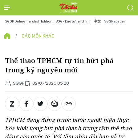
SGGP Online
English Edition
SGGP Đầu tư Tài chính
中文
SGGP Epaper
CÁC MÔN KHÁC
Thể thao TPHCM tự tin bứt phá
trong kỷ nguyên mới
SGGP
02/07/2026 05:20
TPHCM đang đứng trước bước ngoặt hiện thực
hóa khát vọng bứt phá thành trung tâm thể thao
đẳng cấp quốc tế. Với tầm nhìn dài hạn và tư