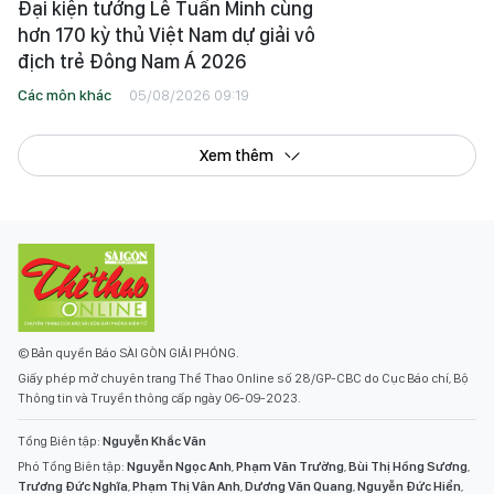
Đại kiện tướng Lê Tuấn Minh cùng
hơn 170 kỳ thủ Việt Nam dự giải vô
địch trẻ Đông Nam Á 2026
Các môn khác
05/08/2026 09:19
Xem thêm
© Bản quyền Báo SÀI GÒN GIẢI PHÓNG.
Giấy phép mở chuyên trang Thể Thao Online số 28/GP-CBC do Cục Báo chí, Bộ
Thông tin và Truyền thông cấp ngày 06-09-2023.
Tổng Biên tập:
Nguyễn Khắc Văn
Phó Tổng Biên tập:
Nguyễn Ngọc Anh
,
Phạm Văn Trường
,
Bùi Thị Hồng Sương
,
Trương Đức Nghĩa
,
Phạm Thị Vân Anh
,
Dương Văn Quang
,
Nguyễn Đức Hiển
,