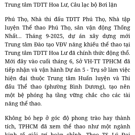
Trung tâm TDTT Hoa Lư, Câu lạc bộ Bơi lặn
Phú Thọ, Nhà thi đấu TDTT Phú Thọ, Nhà tập
luyện Thể thao Phú Thọ, sân vận động Thống
Nhất... Tháng 9-2025, dự án xây dựng mới
Trung tâm Đào tạo VĐV năng khiếu thể thao tại
Trung tâm TDTT Hoa Lư đã chính thức động thổ.
Mới đây vào cuối tháng 6, Sở VH-TT TPHCM đã
tiếp nhận và vận hành Dự án 5 - Trụ sở làm việc
hiện đại thuộc Trung tâm Huấn luyện và Thi
đấu Thể thao (phường Bình Dương), tạo nên
một bệ phóng hạ tầng vững chắc cho các tài
năng thể thao.
Không bó hẹp ở góc độ phong trào hay thành
tích, TPHCM đã xem thể thao như một ngành
kinh tế giải trí hoàn chỉnh. Theo TS Lý Đại