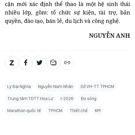
cận mới xác định thể thao là một hệ sinh thái
nhiều lớp, gồm: tổ chức sự kiện, tài trợ, bản
quyền, đào tạo, bán lẻ, du lịch và công nghệ.
NGUYỄN ANH
Lý Đại Nghĩa
Nguyễn Nam Nhân
Sở VH-TT TPHCM
Trung tâm TDTT Hoa Lư
I-2026
Đo sóng
Marathon quốc tế
TP.HCM
Thiết chế
KPI