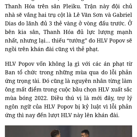
Thanh Hóa trên sân Pleiku. Trận này đội chủ
nhà sẽ vắng hai trụ cột là Lê Văn Sơn và Gabriel
Dias do lãnh đủ 3 thẻ vàng ở vòng đấu trước. Ở
bên kia sân, Thanh Hóa đủ lực lượng mạnh
nhất, nhưng lại… thiếu “tướng” do HLV Popov sẽ
ngồi trên khán đài cũng vì thẻ phạt.
HLV Popov vốn không lạ gì với các án phạt từ
Ban tổ chức trong những mùa qua do lỗi phản
ứng trọng tài. Đó cũng là nguyên nhân từng làm
ông mất điểm trong cuộc bầu chọn HLV xuất sắc
mùa bóng 2022. Điều thú vị là mới đây, trợ lý
ngôn ngữ của HLV Popov bị kỷ luật vì lỗi phản
ứng thì nay đến lượt HLV này lên khán đài.