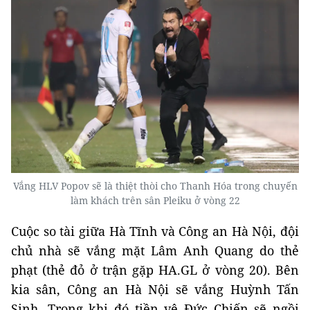
Vắng HLV Popov sẽ là thiệt thòi cho Thanh Hóa trong chuyến
làm khách trên sân Pleiku ở vòng 22
Cuộc so tài giữa Hà Tĩnh và Công an Hà Nội, đội
chủ nhà sẽ vắng mặt Lâm Anh Quang do thẻ
phạt (thẻ đỏ ở trận gặp HA.GL ở vòng 20). Bên
kia sân, Công an Hà Nội sẽ vắng Huỳnh Tấn
Sinh. Trong khi đó tiền vệ Đức Chiến sẽ ngồi