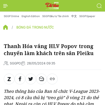
SGGP Online
English Edition
SGGP Đầu tư Tài chính
中文
SGGP Epaper
BÓNG ĐÁ TRONG NƯỚC
Thanh Hóa vắng HLV Popov trong
chuyến làm khách trên sân Pleiku
SGGPO
28/05/2024 09:35
Theo thông báo của Ban tổ chức V-League 2023-
2024, có 8 cầu thủ bị “treo giò” ở vòng 21 do thẻ
phạt. Ngoài ra còn có HLV Popov do nhà cầm