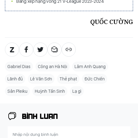
Bảng xếp hạng vòng 21 V-League 2023-2024
QUỐC CƯỜNG
Gabriel Dias
Công an Hà Nội
Lâm Anh Quang
Lãnh đủ
Lê Văn Sơn
Thẻ phạt
Đức Chiến
Sân Pleiku
Huỳnh Tấn Sinh
Lạ gì
BÌNH LUẬN