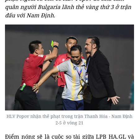
quân người Bulgaria lãnh thẻ vàng thứ 3 ở trận
đấu với Nam Định.
HLV Popov nhận thẻ phạt trong trận Thanh Hóa - Nam Định
2-5 ở vòng 21
Điểm nóng sẽ là cuộc so tài giữa LPB HA.GL và