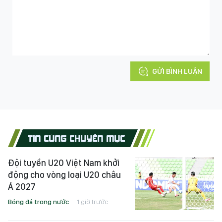
GỬI BÌNH LUẬN
TIN CÙNG CHUYÊN MỤC
Đội tuyển U20 Việt Nam khởi
động cho vòng loại U20 châu
Á 2027
Bóng đá trong nước
1 giờ trước