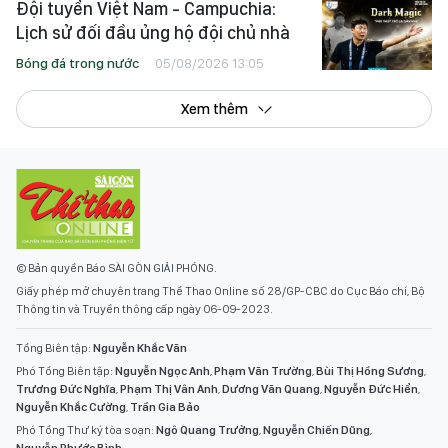
Đội tuyển Việt Nam - Campuchia:
Lịch sử đối đầu ủng hộ đội chủ nhà
Bóng đá trong nước
05/08/2026 13:05
Xem thêm
© Bản quyền Báo SÀI GÒN GIẢI PHÓNG.
Giấy phép mở chuyên trang Thể Thao Online số 28/GP-CBC do Cục Báo chí, Bộ
Thông tin và Truyền thông cấp ngày 06-09-2023.
Tổng Biên tập:
Nguyễn Khắc Văn
Phó Tổng Biên tập:
Nguyễn Ngọc Anh
,
Phạm Văn Trường
,
Bùi Thị Hồng Sương
,
Trương Đức Nghĩa
,
Phạm Thị Vân Anh
,
Dương Văn Quang
,
Nguyễn Đức Hiển
,
Nguyễn Khắc Cường
,
Trần Gia Bảo
Phó Tổng Thư ký tòa soạn:
Ngô Quang Trưởng
,
Nguyễn Chiến Dũng
,
Nguyễn Phước Bình