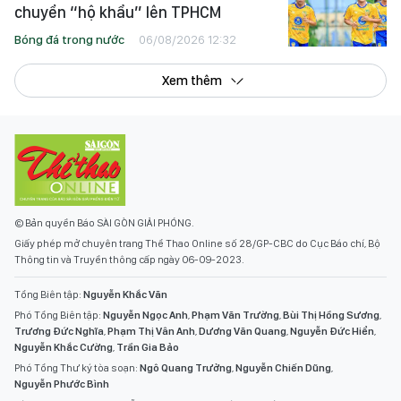
chuyển “hộ khẩu” lên TPHCM
Bóng đá trong nước
06/08/2026 12:32
Xem thêm
© Bản quyền Báo SÀI GÒN GIẢI PHÓNG.
Giấy phép mở chuyên trang Thể Thao Online số 28/GP-CBC do Cục Báo chí, Bộ
Thông tin và Truyền thông cấp ngày 06-09-2023.
Tổng Biên tập:
Nguyễn Khắc Văn
Phó Tổng Biên tập:
Nguyễn Ngọc Anh
,
Phạm Văn Trường
,
Bùi Thị Hồng Sương
,
Trương Đức Nghĩa
,
Phạm Thị Vân Anh
,
Dương Văn Quang
,
Nguyễn Đức Hiển
,
Nguyễn Khắc Cường
,
Trần Gia Bảo
Phó Tổng Thư ký tòa soạn:
Ngô Quang Trưởng
,
Nguyễn Chiến Dũng
,
Nguyễn Phước Bình