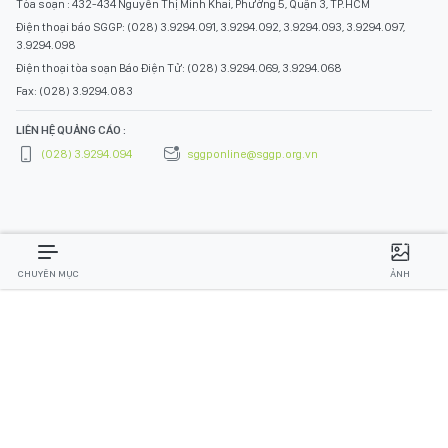
Tòa soạn : 432-434 Nguyễn Thị Minh Khai, Phường 5, Quận 3, TP.HCM
Điện thoại báo SGGP: (028) 3.9294.091, 3.9294.092, 3.9294.093, 3.9294.097,
3.9294.098
Điện thoại tòa soạn Báo Điện Tử: (028) 3.9294.069, 3.9294.068
Fax: (028) 3.9294.083
LIÊN HỆ QUẢNG CÁO :
(028) 3.9294.094
sggponline@sggp.org.vn
CHUYÊN MỤC
ẢNH