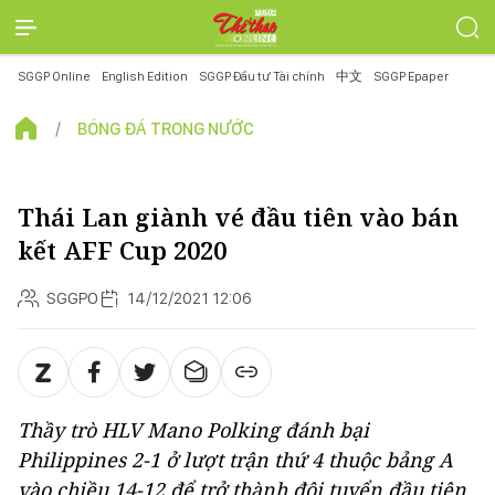
SGGP Online
English Edition
SGGP Đầu tư Tài chính
中文
SGGP Epaper
BÓNG ĐÁ TRONG NƯỚC
Thái Lan giành vé đầu tiên vào bán
kết AFF Cup 2020
SGGPO
14/12/2021 12:06
Thầy trò HLV Mano Polking đánh bại
Philippines 2-1 ở lượt trận thứ 4 thuộc bảng A
vào chiều 14-12 để trở thành đội tuyển đầu tiên