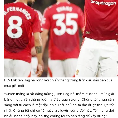
HLV Erik ten Hag hài lòng với chiến thắng trong trận đấu đầu tiên của
mùa giải mới.
“Chiến thắng là rất đáng mừng’, Ten Hag nói thêm. “Bắt đầu mùa giải
bằng một chiến thắng luôn là điều quan trọng. Chúng tôi chưa sẵn
sàng với tư cách là một đội, nhiều cầu thủ chưa đạt được thể lực tốt
nhất. Chúng tôi chỉ có 10 ngày tập luyện cùng đội này. Tôi mong đợi
nhiều hơn từ đội này, nhưng chúng tôi có nền tảng để xây dựng”.