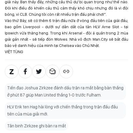
giải này. Bạn thấy đấy, những cầu thủ dự bị quan trọng như thế nào.
Đôi khi điều đó khiến cầu thủ cảm thấy khó chịu nhưng đó là vì đội
bóng, vì CLB. Chúng tôi còn rất nhiều trận đấu phải chơi”.
Vào thứ Bảy, sẽ có thêm 6 trận đấu nữa ở vòng đầu tiên của giải đấu,
bao gồm Liverpool - dưới sự dẫn dắt của tân HLV Arne Slot - tại
Ipswich vừa thăng hạng. Trong khi Arsenal - đội á quân trong 2 mùa
giải gần nhất - sẽ tiếp đón Wolves. Nhà vô địch Man.City sẽ bắt đầu
bảo vệ danh hiệu của mình tại Chelsea vào Chủ Nhật.
VIỆT TÙNG
Tiền đạo Joshua Zirkzee đánh dấu trận ra mắt bằng bàn thắng
ở phút 87 giúp Man.United thắng 1-0 trước Fulham.
HLV Erik ten Hag hài lòng với chiến thắng trong trận đấu đầu
tiên của mùa giải mới.
Tân binh Zirkzee ghi bàn ra mắt