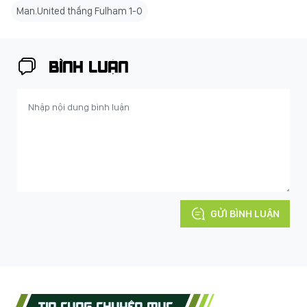
Man.United thắng Fulham 1-0
BÌNH LUẬN
GỬI BÌNH LUẬN
TIN CÙNG CHUYÊN MỤC