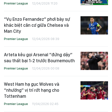
Premier League
12/04/2026 11:20
“Vụ Enzo Fernandez” phơi bày sự
khác biệt căn cơ giữa Chelsea và
Man City
Premier League
12/04/2026 08:39
Arteta kêu gọi Arsenal “đứng dậy”
sau thất bại 1-2 trước Bournemouth
Premier League
12/04/2026 00:08
West Ham hạ gục Wolves và
“nhường” vị trí rớt hạng cho
Tottenham
Premier League
11/04/2026 02:45