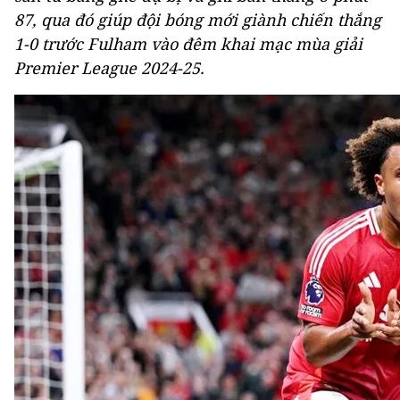
87, qua đó giúp đội bóng mới giành chiến thắng
1-0 trước Fulham vào đêm khai mạc mùa giải
Premier League 2024-25.