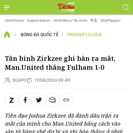
SGGP Online
English Edition
SGGP Đầu tư Tài chính
中文
SGGP Epaper
BÓNG ĐÁ QUỐC TẾ
PREMIER LEAGUE
Tân binh Zirkzee ghi bàn ra mắt,
Man.United thắng Fulham 1-0
SGGPO
17/08/2024 00:48
Tiền đạo Joshua Zirkzee đã đánh dấu trận ra
mắt của mình cho Man.United bằng cách vào
sân từ băng ghế dự bị và ghi bàn thắng ở phút