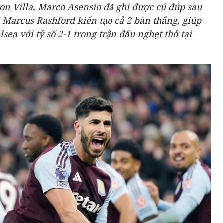
ton Villa, Marco Asensio đã ghi được cú đúp sau
Marcus Rashford kiến ​​tạo cả 2 bàn thắng, giúp
ea với tỷ số 2-1 trong trận đấu nghẹt thở tại