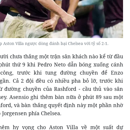
 Aston Villa ngược dòng đánh bại Chelsea với tỷ số 2-1.
ười chưa thắng một trận sân khách nào kể từ đầu
 phút thứ 9 khi Pedro Neto dẫn bóng xuống cánh
công, trước khi tung đường chuyền để Enzo
gần. Cả 2 đội đều có nhiều pha bỏ lỡ, trước khi
từ đường chuyền của Rashford - cầu thủ vào sân
sey. Asensio ghi thêm bàn nữa ở phút 89 sau một
ford, và bàn thắng quyết định này một phần nhờ
p Jorgensen phía Chelsea.
thêm hy vọng cho Aston Villa về một suất dự