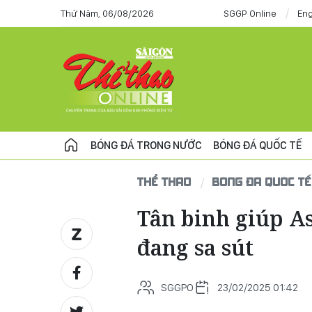
Thứ Năm, 06/08/2026
SGGP Online
Eng
BÓNG ĐÁ TRONG NƯỚC
BÓNG ĐÁ QUỐC TẾ
THỂ THAO
BÓNG ĐÁ QUỐC TẾ
Tân binh giúp As
đang sa sút
SGGPO
23/02/2025 01:42