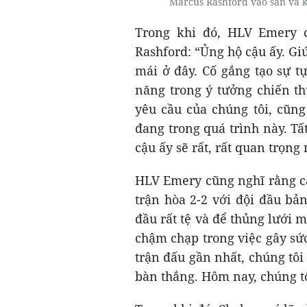
Marcus Rashford vào sân và ki
Trong khi đó, HLV Emery c
Rashford: “Ủng hộ cậu ấy. Gi
mái ở đây. Cố gắng tạo sự t
năng trong ý tưởng chiến th
yêu cầu của chúng tôi, cũn
đang trong quá trình này. Tấ
cậu ấy sẽ rất, rất quan trọn
HLV Emery cũng nghĩ rằng cá
trận hòa 2-2 với đội đầu bả
đầu rất tệ và để thủng lưới m
chậm chạp trong việc gây sức
trận đấu gần nhất, chúng tôi
bàn thắng. Hôm nay, chúng tôi