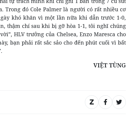
hải tự trách mình khi chỉ ghi 1 bàn trong 7 cú sút
la. Trong đó Cole Palmer là người có rất nhiều cơ
gày khó khăn vì một lần nữa khi dẫn trước 1-0,
n, thậm chí sau khi bị gỡ hòa 1-1, tôi nghĩ chúng
t vời”, HLV trưởng của Chelsea, Enzo Maresca cho
ày, bạn phải rất sắc sảo cho đến phút cuối vì bất
.
VIỆT TÙNG