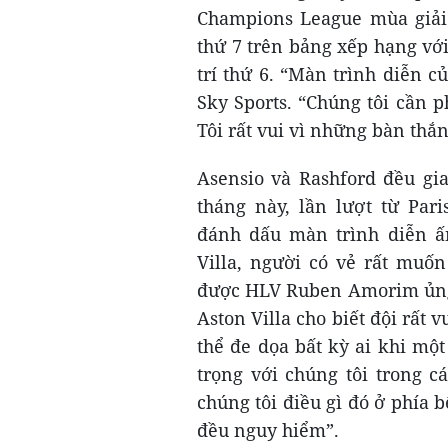
Champions League mùa giải t
thứ 7 trên bảng xếp hạng với
trí thứ 6. “Màn trình diễn c
Sky Sports. “Chúng tôi cần 
Tôi rất vui vì những bàn thắ
Asensio và Rashford đều gi
tháng này, lần lượt từ Par
đánh dấu màn trình diễn ấ
Villa, người có vẻ rất muố
được HLV Ruben Amorim ủng 
Aston Villa cho biết đội rất 
thể đe dọa bất kỳ ai khi mộ
trọng với chúng tôi trong 
chúng tôi điều gì đó ở phía 
đều nguy hiểm”.