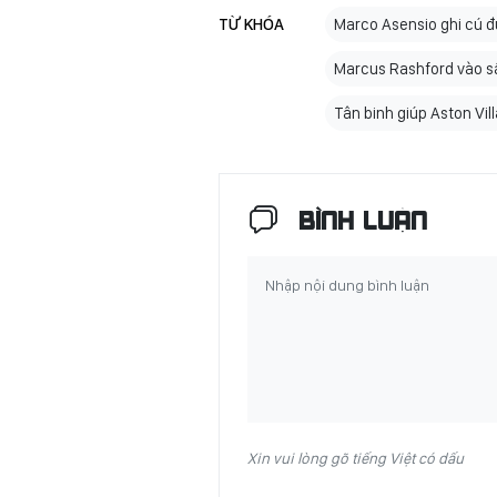
TỪ KHÓA
Marco Asensio ghi cú đú
Marcus Rashford vào sâ
Tân binh giúp Aston Vil
BÌNH LUẬN
Xin vui lòng gõ tiếng Việt có dấu