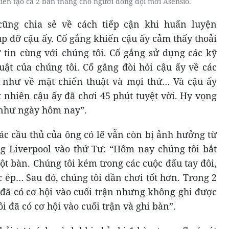
ến ​​tạo cả 2 bàn thắng cho người đồng đội mới Asensio.
ũng chia sẻ về cách tiếp cận khi huấn luyện
úp đỡ cậu ấy. Cố gắng khiến cậu ấy cảm thấy thoải
ự tin cùng với chúng tôi. Cố gắng sử dụng các kỹ
uật của chúng tôi. Cố gắng đòi hỏi cậu ấy về các
g như về mặt chiến thuật và mọi thứ… Và cậu ấy
t nhiên cậu ấy đã chơi 45 phút tuyệt vời. Hy vọng
g như ngày hôm nay”.
c cầu thủ của ông có lẽ vẫn còn bị ảnh hưởng từ
ng Liverpool vào thứ Tư: “Hôm nay chúng tôi bắt
ột bàn. Chúng tôi kém trong các cuộc đấu tay đôi,
 ép… Sau đó, chúng tôi dần chơi tốt hơn. Trong 2
 đã có cơ hội vào cuối trận nhưng không ghi được
 đã có cơ hội vào cuối trận và ghi bàn”.