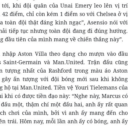
ới, khi đội quân của Unai Emery leo lên vị trí
 42 điểm, chỉ còn kém 1 điểm so với Chelsea ở vị
ủa toàn đội thật đáng kinh ngạc”, Asensio nói với
phải tiếp tục nhưng toàn đội đang đi đúng hướng.
ng đầu tiên của mình mang về chiến thắng này”.
a nhập Aston Villa theo dạng cho mượn vào đầu
is Saint-Germain và Man.United. Trận đấu cũng
n tượng nhất của Rashford trong màu áo Aston
n gây ấn tượng với đội bóng mới sau khi không
hộ tại Man.United. Tiền vệ Youri Tielemans của
vui khi có được tiền đạo này: “Nghe này, Marcus có
t đấu một, thậm chí một đấu hai, anh ấy rất quan
cách chơi của mình, bởi vì anh ấy mang đến cho
bên trái. Hôm nay, mỗi lần anh ấy có bóng, anh ấy