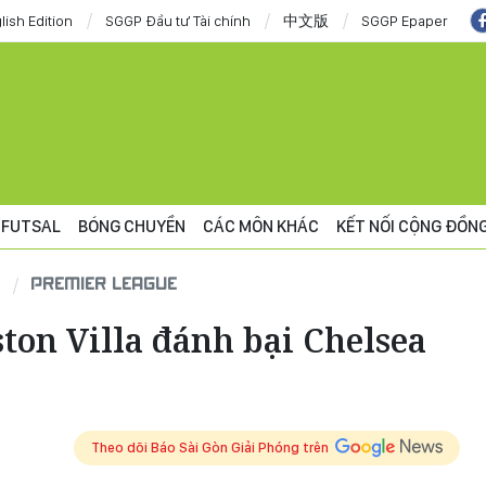
lish Edition
SGGP Đầu tư Tài chính
中文版
SGGP Epaper
FUTSAL
BÓNG CHUYỀN
CÁC MÔN KHÁC
KẾT NỐI CỘNG ĐỒN
PREMIER LEAGUE
ton Villa đánh bại Chelsea
Theo dõi Báo Sài Gòn Giải Phóng trên