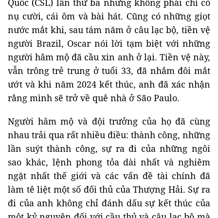
Quốc (CSL) lần thứ ba nhưng không phải chỉ có
nụ cười, cái ôm và bài hát. Cũng có những giọt
nước mắt khi, sau tám năm ở câu lạc bộ, tiền vệ
người Brazil, Oscar nói lời tạm biệt với những
người hâm mộ đã cầu xin anh ở lại. Tiền vệ này,
vẫn trông trẻ trung ở tuổi 33, đã nhắm đôi mắt
ướt và khi năm 2024 kết thúc, anh đã xác nhận
rằng mình sẽ trở về quê nhà ở São Paulo.
Người hâm mộ và đội trưởng của họ đã cùng
nhau trải qua rất nhiều điều: thành công, những
lần suýt thành công, sự ra đi của những ngôi
sao khác, lệnh phong tỏa dài nhất và nghiêm
ngặt nhất thế giới và các vấn đề tài chính đã
làm tê liệt một số đối thủ của Thượng Hải. Sự ra
đi của anh không chỉ đánh dấu sự kết thúc của
một kỷ nguyên đối với cầu thủ và câu lạc bộ mà