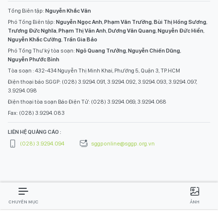
Tổng Biên tập:
Nguyễn Khắc Văn
Phó Tổng Biên tập:
Nguyễn Ngọc Anh
,
Phạm Văn Trường
,
Bùi Thị Hồng Sương
,
Trương Đức Nghĩa
,
Phạm Thị Vân Anh
,
Dương Văn Quang
,
Nguyễn Đức Hiển
,
Nguyễn Khắc Cường
,
Trần Gia Bảo
Phó Tổng Thư ký tòa soạn:
Ngô Quang Trưởng
,
Nguyễn Chiến Dũng
,
Nguyễn Phước Bình
Tòa soạn : 432-434 Nguyễn Thị Minh Khai, Phường 5, Quận 3, TP.HCM
Điện thoại báo SGGP: (028) 3.9294.091, 3.9294.092, 3.9294.093, 3.9294.097,
3.9294.098
Điện thoại tòa soạn Báo Điện Tử: (028) 3.9294.069, 3.9294.068
Fax: (028) 3.9294.083
LIÊN HỆ QUẢNG CÁO :
(028) 3.9294.094
sggponline@sggp.org.vn
CHUYÊN MỤC
ẢNH