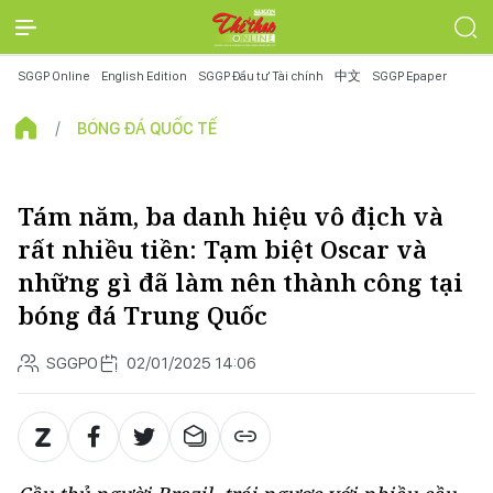
SGGP Online
English Edition
SGGP Đầu tư Tài chính
中文
SGGP Epaper
BÓNG ĐÁ QUỐC TẾ
Tám năm, ba danh hiệu vô địch và
rất nhiều tiền: Tạm biệt Oscar và
những gì đã làm nên thành công tại
bóng đá Trung Quốc
SGGPO
02/01/2025 14:06