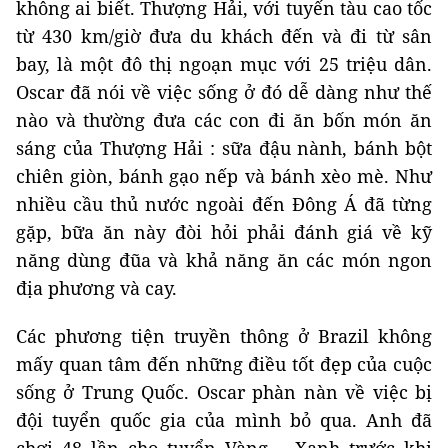
không ai biết. Thượng Hải, với tuyến tàu cao tốc
từ 430 km/giờ đưa du khách đến và đi từ sân
bay, là một đô thị ngoạn mục với 25 triệu dân.
Oscar đã nói về việc sống ở đó dễ dàng như thế
nào và thường đưa các con đi ăn bốn món ăn
sáng của Thượng Hải : sữa đậu nành, bánh bột
chiên giòn, bánh gạo nếp và bánh xèo mè. Như
nhiều cầu thủ nước ngoài đến Đông Á đã từng
gặp, bữa ăn này đòi hỏi phải đánh giá về kỹ
năng dùng đũa và khả năng ăn các món ngon
địa phương và cay.
Các phương tiện truyền thông ở Brazil không
mấy quan tâm đến những điều tốt đẹp của cuộc
sống ở Trung Quốc. Oscar phàn nàn về việc bị
đội tuyển quốc gia của mình bỏ qua. Anh đã