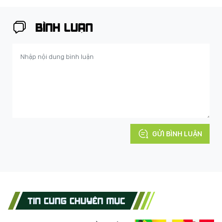
BÌNH LUẬN
GỬI BÌNH LUẬN
TIN CÙNG CHUYÊN MỤC