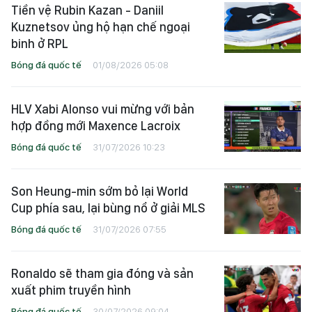
Tiền vệ Rubin Kazan - Daniil
Kuznetsov ủng hộ hạn chế ngoại
binh ở RPL
Bóng đá quốc tế
01/08/2026 05:08
HLV Xabi Alonso vui mừng với bản
hợp đồng mới Maxence Lacroix
Bóng đá quốc tế
31/07/2026 10:23
Son Heung-min sớm bỏ lại World
Cup phía sau, lại bùng nổ ở giải MLS
Bóng đá quốc tế
31/07/2026 07:55
Ronaldo sẽ tham gia đóng và sản
xuất phim truyền hình
Bóng đá quốc tế
30/07/2026 09:04