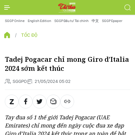
SGGP Online
English Edition
SGGP Đầu tư Tài chính
中文
SGGP Epaper
TỐC ĐỘ
Tadej Pogacar chỉ mong Giro d’Italia
2024 sớm kết thúc
SGGPO
21/05/2024 05:02
Tay đua số 1 thế giới Tadej Pogacar (UAE
Emirates) chỉ mong đến ngày cuộc đua xe đạp
Giro d’Italia 2024 kết thúc trong an toàn để bắt