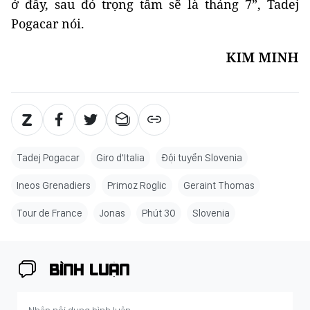
ở đây, sau đó trọng tâm sẽ là tháng 7”, Tadej
Pogacar nói.
KIM MINH
Tadej Pogacar
Giro d'Italia
Đội tuyển Slovenia
Ineos Grenadiers
Primoz Roglic
Geraint Thomas
Tour de France
Jonas
Phút 30
Slovenia
BÌNH LUẬN