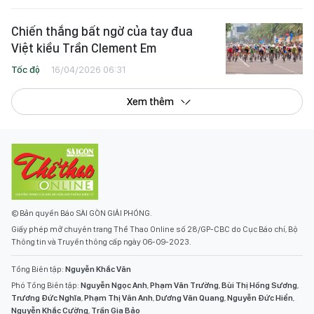
Chiến thắng bất ngờ của tay đua
Việt kiều Trần Clement Em
Tốc độ
16/04/2026 06:31
Xem thêm
© Bản quyền Báo SÀI GÒN GIẢI PHÓNG.
Giấy phép mở chuyên trang Thể Thao Online số 28/GP-CBC do Cục Báo chí, Bộ
Thông tin và Truyền thông cấp ngày 06-09-2023.
Tổng Biên tập:
Nguyễn Khắc Văn
Phó Tổng Biên tập:
Nguyễn Ngọc Anh
,
Phạm Văn Trường
,
Bùi Thị Hồng Sương
,
Trương Đức Nghĩa
,
Phạm Thị Vân Anh
,
Dương Văn Quang
,
Nguyễn Đức Hiển
,
Nguyễn Khắc Cường
,
Trần Gia Bảo