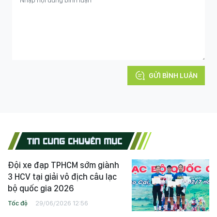
GỬI BÌNH LUẬN
TIN CÙNG CHUYÊN MỤC
Đội xe đạp TPHCM sớm giành
3 HCV tại giải vô địch câu lạc
bộ quốc gia 2026
Tốc độ
29/06/2026 12:56