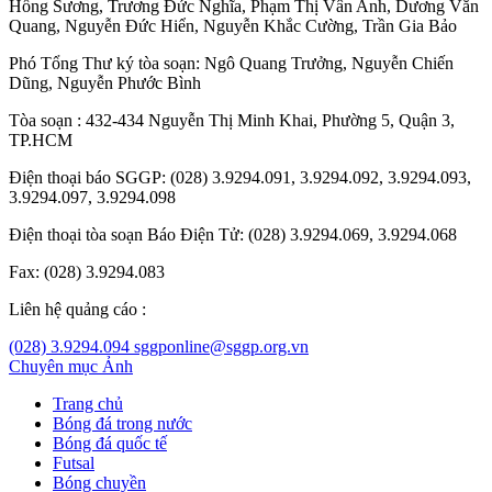
Hồng Sương
,
Trương Đức Nghĩa
,
Phạm Thị Vân Anh
,
Dương Văn
Quang
,
Nguyễn Đức Hiển
,
Nguyễn Khắc Cường
,
Trần Gia Bảo
Phó Tổng Thư ký tòa soạn:
Ngô Quang Trưởng
,
Nguyễn Chiến
Dũng
,
Nguyễn Phước Bình
Tòa soạn : 432-434 Nguyễn Thị Minh Khai, Phường 5, Quận 3,
TP.HCM
Điện thoại báo SGGP: (028) 3.9294.091, 3.9294.092, 3.9294.093,
3.9294.097, 3.9294.098
Điện thoại tòa soạn Báo Điện Tử: (028) 3.9294.069, 3.9294.068
Fax: (028) 3.9294.083
Liên hệ quảng cáo :
(028) 3.9294.094
sggponline@sggp.org.vn
Chuyên mục
Ảnh
Trang chủ
Bóng đá trong nước
Bóng đá quốc tế
Futsal
Bóng chuyền