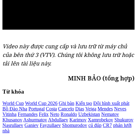
Video này được cung cấp và lưu trữ từ máy chủ
của bên thứ 3 (
VTV
). Chúng tôi không lưu trữ hoặc
tải lên tài liệu này.
MINH BẢO (tổng hợp)
Từ khóa
World Cup
World Cup 2026
Ghi bàn
Kiến tạo
Đội hình xuất phát
Bồ Đào Nha
Portugal
Costa
Cancelo
Dias
Veiga
Mendes
Neves
Vitinha
Fernandes
Felix
Neto
Ronaldo
Uzbekistan
Nematov
Khusanov
Ashurmatov
Abdullaev
Karimov
Xamrobekov
Shukurov
Nasrullaev
Ganiev
Fayzullaev
Shomurodov
cú đúp
CR7
phản lưới
nhà