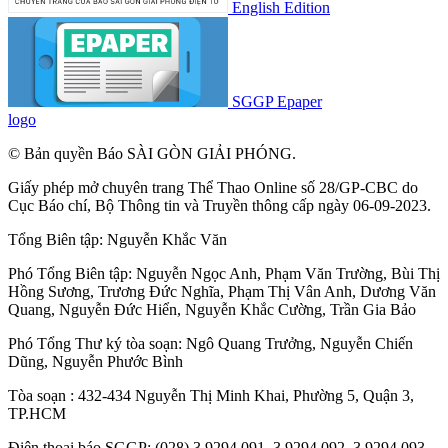
English Edition
SGGP Epaper
logo
© Bản quyền Báo SÀI GÒN GIẢI PHÓNG.
Giấy phép mở chuyên trang Thể Thao Online số 28/GP-CBC do
Cục Báo chí, Bộ Thông tin và Truyền thông cấp ngày 06-09-2023.
Tổng Biên tập:
Nguyễn Khắc Văn
Phó Tổng Biên tập:
Nguyễn Ngọc Anh
,
Phạm Văn Trường
,
Bùi Thị
Hồng Sương
,
Trương Đức Nghĩa
,
Phạm Thị Vân Anh
,
Dương Văn
Quang
,
Nguyễn Đức Hiển
,
Nguyễn Khắc Cường
,
Trần Gia Bảo
Phó Tổng Thư ký tòa soạn:
Ngô Quang Trưởng
,
Nguyễn Chiến
Dũng
,
Nguyễn Phước Bình
Tòa soạn : 432-434 Nguyễn Thị Minh Khai, Phường 5, Quận 3,
TP.HCM
Điện thoại báo SGGP: (028) 3.9294.091, 3.9294.092, 3.9294.093,