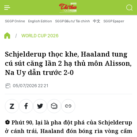
SGGP Online
English Edition
SGGP Đầu tư Tài chính
中文
SGGP Epaper
WORLD CUP 2026
Schjelderup thọc khe, Haaland tung
cú sút căng lần 2 hạ thủ môn Alisson,
Na Uy dẫn trước 2-0
05/07/2026 22:21
⚽ Phút 90, lại là pha đột phá của Schjelderup
ở cánh trái, Haaland đón bóng rìa vòng cấm