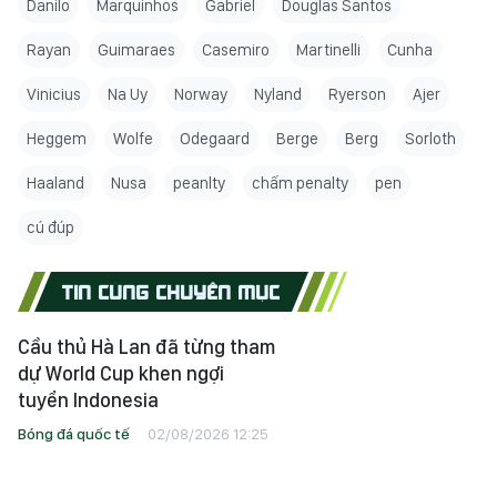
Danilo
Marquinhos
Gabriel
Douglas Santos
Rayan
Guimaraes
Casemiro
Martinelli
Cunha
Vinicius
Na Uy
Norway
Nyland
Ryerson
Ajer
Heggem
Wolfe
Odegaard
Berge
Berg
Sorloth
Haaland
Nusa
peanlty
chấm penalty
pen
cú đúp
TIN CÙNG CHUYÊN MỤC
Cầu thủ Hà Lan đã từng tham
dự World Cup khen ngợi
tuyển Indonesia
Bóng đá quốc tế
02/08/2026 12:25