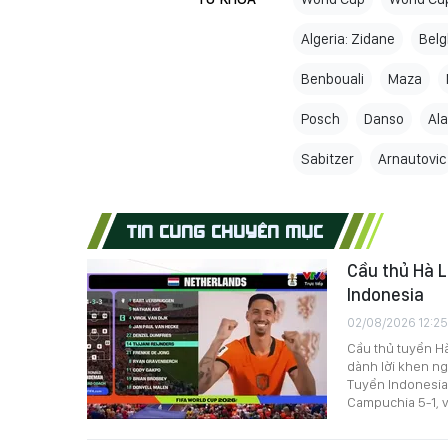
Algeria: Zidane
Belg
Benbouali
Maza
Posch
Danso
Al
Sabitzer
Arnautovic
TIN CÙNG CHUYÊN MỤC
Cầu thủ Hà 
Indonesia
02/08/2026 12:25
Cầu thủ tuyển Hà
dành lời khen ng
Tuyển Indonesia 
Campuchia 5-1, v