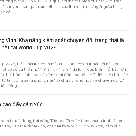
 trường World Cup 2026 vừa qua, những thể hiện của các vị trí trên
iới chuyên môn quan tâm. Nhất là các thủ môn, những “người hùng
sân cỏ.
g Vinh: Khả năng kiểm soát chuyển đổi trạng thái là
 bật tại World Cup 2026
2
up 2026, nếu phải lựa chọn một xu hướng chiến thuật nổi bật, tôi
ột sơ đồ cụ thể như 4-3-3 hay 4-2-3-1 đã lên ngôi. Điểm nổi bật hơn
hức hệ thống linh hoạt và kiểm soát đồng bộ bốn thời điểm: tổ chức tấn
i từ tấn công sang phòng ngự, tổ chức phòng ngự và chuyển đổi từ
tấn công.
h cao đầy cảm xúc
tranh tài sôi động, trái bóng Trionda đã hoàn thành hành trình lăn qua
tại Mỹ, Canada và Mexico, khép lại kỳ World Cup 2026 đầy cảm xúc.