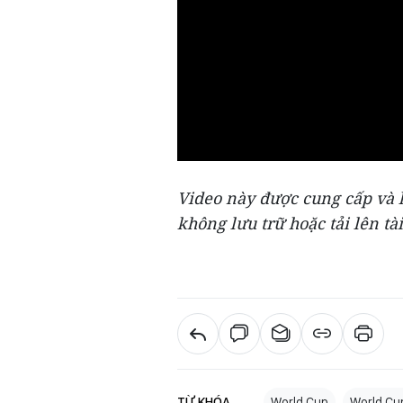
Video này được cung cấp và l
không lưu trữ hoặc tải lên tài
TỪ KHÓA
World Cup
World Cu