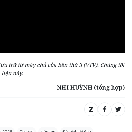
ưu trữ từ máy chủ của bên thứ 3 (
VTV
). Chúng tôi
 liệu này.
NHI HUỲNH (tổng hợp)
p 2026
Ghi bàn
kiến tạo
Đội hình thi đấu