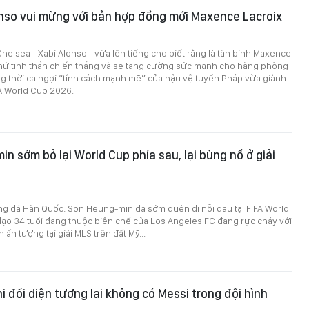
nso vui mừng với bản hợp đồng mới Maxence Lacroix
helsea - Xabi Alonso - vừa lên tiếng cho biết rằng là tân binh Maxence
thứ tinh thần chiến thắng và sẽ tăng cường sức mạnh cho hàng phòng
g thời ca ngợi “tính cách mạnh mẽ” của hậu vệ tuyển Pháp vừa giành
FA World Cup 2026.
n sớm bỏ lại World Cup phía sau, lại bùng nổ ở giải
ng đá Hàn Quốc: Son Heung-min đã sớm quên đi nỗi đau tại FIFA World
đạo 34 tuổi đang thuộc biên chế của Los Angeles FC đang rực cháy với
ấn tượng tại giải MLS trên đất Mỹ...
i đối diện tương lai không có Messi trong đội hình