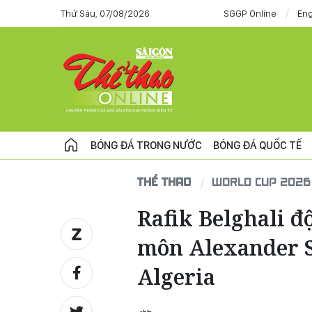
Thứ Sáu, 07/08/2026
SGGP Online
Eng
BÓNG ĐÁ TRONG NƯỚC
BÓNG ĐÁ QUỐC TẾ
THỂ THAO
WORLD CUP 2026
Rafik Belghali đ
môn Alexander S
Algeria