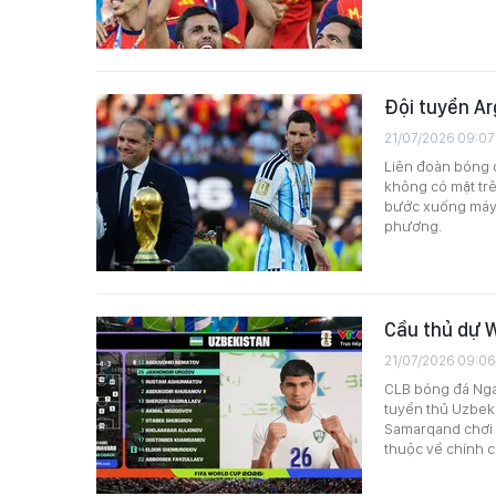
Đội tuyển Ar
21/07/2026 09:07
Liên đoàn bóng đ
không có mặt tr
bước xuống máy 
phương.
Cầu thủ dự 
21/07/2026 09:06
CLB bóng đá Nga 
tuyển thủ Uzbek
Samarqand chơi ở
thuộc về chính c