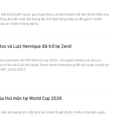
6
dắt Đội tuyển quốc gia Argentina, Lionel Scaloni đã làm được điều mà
i. Ông đã biến một đội bóng đã chờ đợi hàng thập kỷ để giành chiến
dự án chiến thắng dài kỳ...
os và Luiz Henrique đã trở lại Zenit
azil vừa tham dự FIFA World Cup 2026 - Douglas Santos và cả Luiz
 trở lại với CLB chủ quản Zenit Saint Petersburg để hội quân chuẩn bị
i RPL 2026-2027.
của thủ môn tại World Cup 2026
2
dấu ấn mang tính đột phá về chiến thuật được nhiều nhà cầm quân