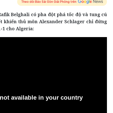
Theo dõi Báo Sài Gòn Giải Phóng trên
afik Belghali có pha đột phá tốc độ và tung cú
ết khiến thủ môn Alexander Schlager chỉ đứng
-1 cho Algeria: