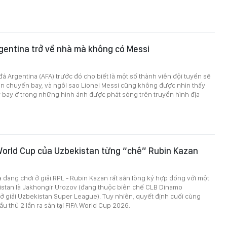
gentina trở về nhà mà không có Messi
á Argentina (AFA) trước đó cho biết là một số thành viên đội tuyển sẽ
ên chuyến bay, và ngôi sao Lionel Messi cũng không được nhìn thấy
bay ở trong những hình ảnh được phát sóng trên truyền hình địa
World Cup của Uzbekistan từng “chê” Rubin Kazan
đang chơi ở giải RPL - Rubin Kazan rất sẵn lòng ký hợp đồng với một
istan là Jakhongir Urozov (đang thuộc biên chế CLB Dinamo
 giải Uzbekistan Super League). Tuy nhiên, quyết định cuối cùng
ầu thủ 2 lần ra sân tại FIFA World Cup 2026.