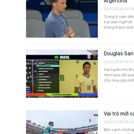
Argentina
30/07/2026 00:3
Trong 8 năm dẫn 
ít ai dám ngờ tớ
thắng thành một 
Douglas Sant
22/07/2026 14:07
Hai tuyển thủ Br
Henrique đã quay
cho mùa giải mớ
Vai trò mới 
22/07/2026 05:4
Bên cạnh những 