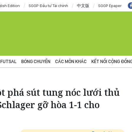
lish Edition
SGGP Đầu tư Tài chính
中文版
SGGP Epaper
FUTSAL
BÓNG CHUYỀN
CÁC MÔN KHÁC
KẾT NỐI CỘNG ĐỒN
ột phá sút tung nóc lưới thủ
chlager gỡ hòa 1-1 cho