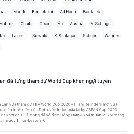
hali
Mandi
Bensebaini
Ait Nouri
Bentaleb
Mahrez
Chaibi
Gouiri
Áo
Austria
A. Schlager
aba
Laimer
Seiwald
X. Schlager
Schmid
Wanner
Lan đã từng tham dự World Cup khen ngợi tuyển
 Lan vừa tham dự FIFA World Cup 2026 - Tijjani Reijnders mới vừa
ợi màn trình diễn của Đội tuyển Indonesia tại kỳ ASEAN Cup 2026.
đã khởi đầu Giải bóng đá vô địch Đông Nam Á khá thuận lợi khi thắng
à hạ gục Timor-Leste 3-0.