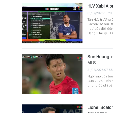
HLV Xabi Alo
31/07/2026 10:23
Tân HLV trưởng C
Lacroix sở hữu 
ngự của đội, đồn
Hạng 3 tại kỳ FI
Son Heung-mi
MLS
31/07/2026 07:55
Ngôi sao của bó
Cup 2026. Tiền 
phong độ ghi bàn 
Lionel Scalon