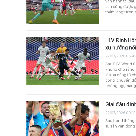
vận hành tại đấu
sân cũng được g
thầm lặng” trên 
HLV Đinh Hồn
xu hướng nổi
22/07/2026 05:4
Sau FIFA World C
không cho rằng m
là khả năng tổ c
công, chuyển đổ
phòng ngự sang 
Giải đấu đỉn
22/07/2026 00:18
Sau hơn 1 tháng 
16 sân vận động 