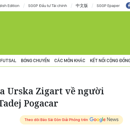
lish Edition
SGGP Đầu tư Tài chính
中文版
SGGP Epaper
FUTSAL
BÓNG CHUYỀN
CÁC MÔN KHÁC
KẾT NỐI CỘNG ĐỒN
ủa Urska Zigart về người
Tadej Pogacar
Theo dõi Báo Sài Gòn Giải Phóng trên