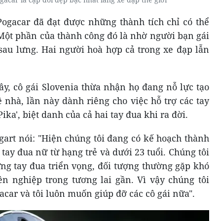
 Pogacar đã đạt được những thành tích chỉ có thể
 Một phần của thành công đó là nhờ người bạn gái
au lưng. Hai người hoà hợp cả trong xe đạp lẫn
y, cô gái Slovenia thừa nhận họ đang nỗ lực tạo
ê nhà, lần này dành riêng cho việc hỗ trợ các tay
 Pika', biệt danh của cả hai tay đua khi ra đời.
igart nói: "Hiện chúng tôi đang có kế hoạch thành
 tay đua nữ từ hạng trẻ và dưới 23 tuổi. Chúng tôi
g tay đua triển vọng, đối tượng thường gặp khó
n nghiệp trong tương lai gần. Vì vậy chúng tôi
car và tôi luôn muốn giúp đỡ các cô gái nữa".