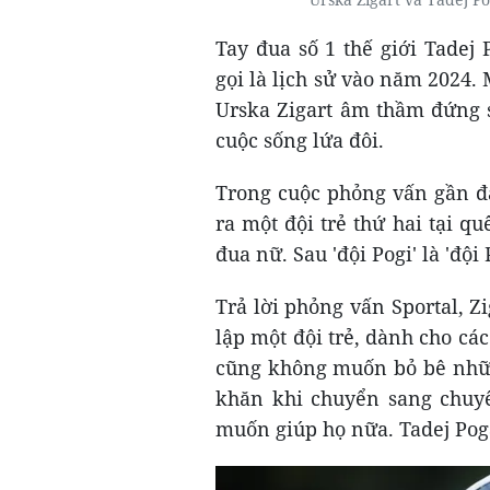
Tay đua số 1 thế giới Tadej
gọi là lịch sử vào năm 2024.
Urska Zigart âm thầm đứng s
cuộc sống lứa đôi.
Trong cuộc phỏng vấn gần đâ
ra một đội trẻ thứ hai tại qu
đua nữ. Sau 'đội Pogi' là 'đội
Trả lời phỏng vấn Sportal, Z
lập một đội trẻ, dành cho các
cũng không muốn bỏ bê nhữn
khăn khi chuyển sang chuyê
muốn giúp họ nữa. Tadej Poga