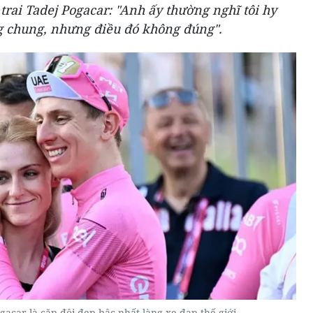
 trai Tadej Pogacar: "Anh ấy thường nghĩ tôi hy
g chung, nhưng điều đó không đúng".
gacar là cặp đôi đẹp bậc nhất làng xe đạp thế giới