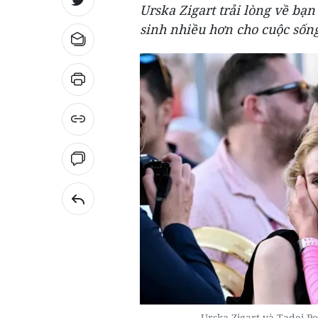
Urska Zigart trải lòng về bạn
sinh nhiều hơn cho cuộc sốn
Urska Zigart và Tadej Po