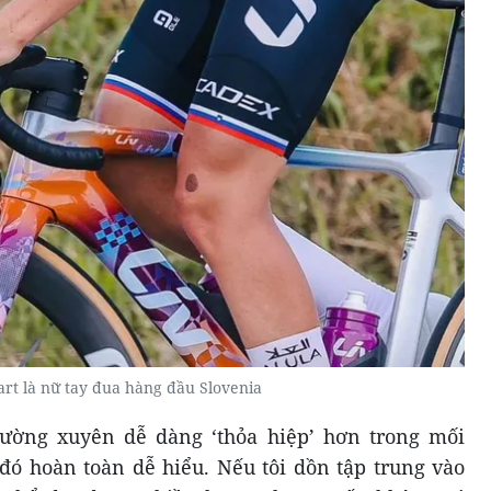
art là nữ tay đua hàng đầu Slovenia
thường xuyên dễ dàng ‘thỏa hiệp’ hơn trong mối
ó hoàn toàn dễ hiểu. Nếu tôi dồn tập trung vào