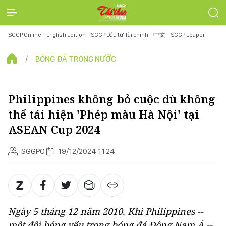
SGGP Online
English Edition
SGGP Đầu tư Tài chính
中文
SGGP Epaper
BÓNG ĐÁ TRONG NƯỚC
Philippines không bỏ cuộc dù không
thể tái hiện 'Phép màu Hà Nội' tại
ASEAN Cup 2024
SGGPO
19/12/2024 11:24
Ngày 5 tháng 12 năm 2010. Khi Philippines --
một đội bóng yếu trong bóng đá Đông Nam Á --