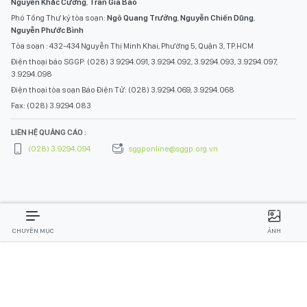
Nguyễn Khắc Cường
,
Trần Gia Bảo
Phó Tổng Thư ký tòa soạn:
Ngô Quang Trưởng
,
Nguyễn Chiến Dũng
,
Nguyễn Phước Bình
Tòa soạn : 432-434 Nguyễn Thị Minh Khai, Phường 5, Quận 3, TP.HCM
Điện thoại báo SGGP: (028) 3.9294.091, 3.9294.092, 3.9294.093, 3.9294.097,
3.9294.098
Điện thoại tòa soạn Báo Điện Tử: (028) 3.9294.069, 3.9294.068
Fax: (028) 3.9294.083
LIÊN HỆ QUẢNG CÁO :
(028) 3.9294.094
sggponline@sggp.org.vn
CHUYÊN MỤC
ẢNH