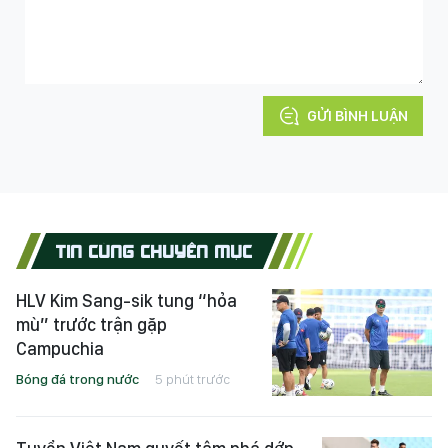
GỬI BÌNH LUẬN
TIN CÙNG CHUYÊN MỤC
HLV Kim Sang-sik tung “hỏa
mù” trước trận gặp
Campuchia
Bóng đá trong nước
5 phút trước