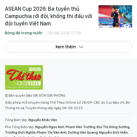
ASEAN Cup 2026: Ba tuyển thủ
Campuchia rời đội, không thi đấu với
đội tuyển Việt Nam
Bóng đá trong nước
05/08/2026 07:06
Xem thêm
© Bản quyền Báo SÀI GÒN GIẢI PHÓNG.
Giấy phép mở chuyên trang Thể Thao Online số 28/GP-CBC do Cục Báo chí, Bộ
Thông tin và Truyền thông cấp ngày 06-09-2023.
Tổng Biên tập:
Nguyễn Khắc Văn
Phó Tổng Biên tập:
Nguyễn Ngọc Anh
,
Phạm Văn Trường
,
Bùi Thị Hồng Sương
,
Trương Đức Nghĩa
,
Phạm Thị Vân Anh
,
Dương Văn Quang
,
Nguyễn Đức Hiển
,