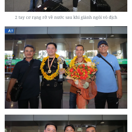
2 tay cơ rạng rỡ về nước sau khi giành ngôi vô địch