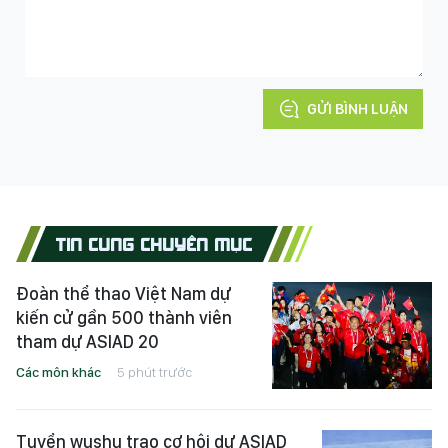
GỬI BÌNH LUẬN
TIN CÙNG CHUYÊN MỤC
Đoàn thể thao Việt Nam dự
kiến cử gần 500 thành viên
tham dự ASIAD 20
Các môn khác
5 phút trước
Tuyển wushu trao cơ hội dự ASIAD