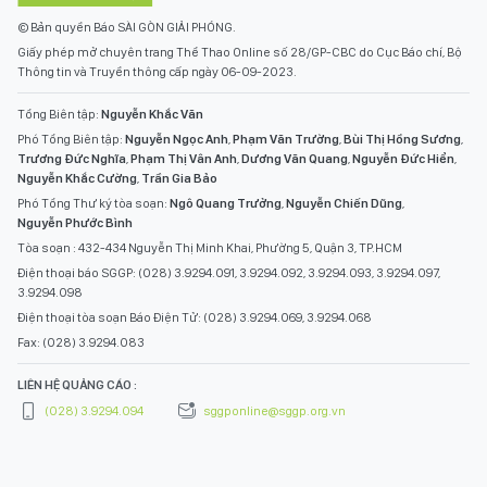
© Bản quyền Báo SÀI GÒN GIẢI PHÓNG.
Giấy phép mở chuyên trang Thể Thao Online số 28/GP-CBC do Cục Báo chí, Bộ
Thông tin và Truyền thông cấp ngày 06-09-2023.
Tổng Biên tập:
Nguyễn Khắc Văn
Phó Tổng Biên tập:
Nguyễn Ngọc Anh
,
Phạm Văn Trường
,
Bùi Thị Hồng Sương
,
Trương Đức Nghĩa
,
Phạm Thị Vân Anh
,
Dương Văn Quang
,
Nguyễn Đức Hiển
,
Nguyễn Khắc Cường
,
Trần Gia Bảo
Phó Tổng Thư ký tòa soạn:
Ngô Quang Trưởng
,
Nguyễn Chiến Dũng
,
Nguyễn Phước Bình
Tòa soạn : 432-434 Nguyễn Thị Minh Khai, Phường 5, Quận 3, TP.HCM
Điện thoại báo SGGP: (028) 3.9294.091, 3.9294.092, 3.9294.093, 3.9294.097,
3.9294.098
Điện thoại tòa soạn Báo Điện Tử: (028) 3.9294.069, 3.9294.068
Fax: (028) 3.9294.083
LIÊN HỆ QUẢNG CÁO :
(028) 3.9294.094
sggponline@sggp.org.vn