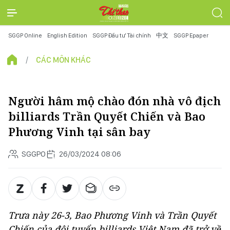
SGGP Online
English Edition
SGGP Đầu tư Tài chính
中文
SGGP Epaper
CÁC MÔN KHÁC
Người hâm mộ chào đón nhà vô địch
billiards Trần Quyết Chiến và Bao
Phương Vinh tại sân bay
SGGPO
26/03/2024 08:06
Trưa này 26-3, Bao Phương Vinh và Trần Quyết
Chiến của đội tuyển billiards Việt Nam đã trở về