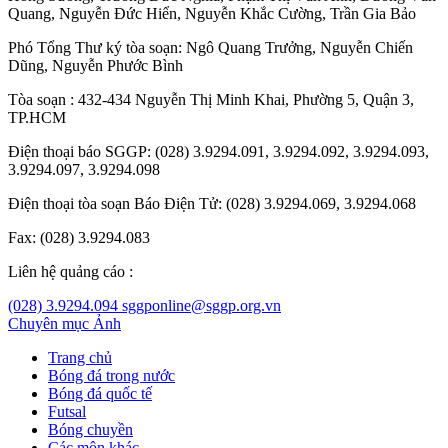
Quang
,
Nguyễn Đức Hiển
,
Nguyễn Khắc Cường
,
Trần Gia Bảo
Phó Tổng Thư ký tòa soạn:
Ngô Quang Trưởng
,
Nguyễn Chiến
Dũng
,
Nguyễn Phước Bình
Tòa soạn : 432-434 Nguyễn Thị Minh Khai, Phường 5, Quận 3,
TP.HCM
Điện thoại báo SGGP: (028) 3.9294.091, 3.9294.092, 3.9294.093,
3.9294.097, 3.9294.098
Điện thoại tòa soạn Báo Điện Tử: (028) 3.9294.069, 3.9294.068
Fax: (028) 3.9294.083
Liên hệ quảng cáo :
(028) 3.9294.094
sggponline@sggp.org.vn
Chuyên mục
Ảnh
Trang chủ
Bóng đá trong nước
Bóng đá quốc tế
Futsal
Bóng chuyền
Các môn khác