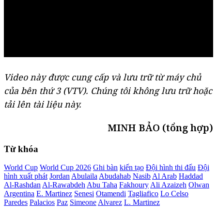
Video này được cung cấp và lưu trữ từ máy chủ
của bên thứ 3 (
VTV
). Chúng tôi không lưu trữ hoặc
tải lên tài liệu này.
MINH BẢO (tổng hợp)
Từ khóa
World Cup
World Cup 2026
Ghi bàn
kiến tạo
Đội hình thi đấu
Đội
hình xuất phát
Jordan
Abulaila
Abudahab
Nasib
Al Arab
Haddad
Al-Rashdan
Al-Rawabdeh
Abu Taha
Fakhoury
Ali Azaizeh
Olwan
Argentina
E. Martinez
Senesi
Otamendi
Tagliafico
Lo Celso
Paredes
Palacios
Paz
Simeone
Alvarez
L. Martinez