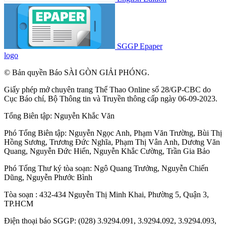
SGGP Epaper
logo
© Bản quyền Báo SÀI GÒN GIẢI PHÓNG.
Giấy phép mở chuyên trang Thể Thao Online số 28/GP-CBC do
Cục Báo chí, Bộ Thông tin và Truyền thông cấp ngày 06-09-2023.
Tổng Biên tập:
Nguyễn Khắc Văn
Phó Tổng Biên tập:
Nguyễn Ngọc Anh
,
Phạm Văn Trường
,
Bùi Thị
Hồng Sương
,
Trương Đức Nghĩa
,
Phạm Thị Vân Anh
,
Dương Văn
Quang
,
Nguyễn Đức Hiển
,
Nguyễn Khắc Cường
,
Trần Gia Bảo
Phó Tổng Thư ký tòa soạn:
Ngô Quang Trưởng
,
Nguyễn Chiến
Dũng
,
Nguyễn Phước Bình
Tòa soạn : 432-434 Nguyễn Thị Minh Khai, Phường 5, Quận 3,
TP.HCM
Điện thoại báo SGGP: (028) 3.9294.091, 3.9294.092, 3.9294.093,