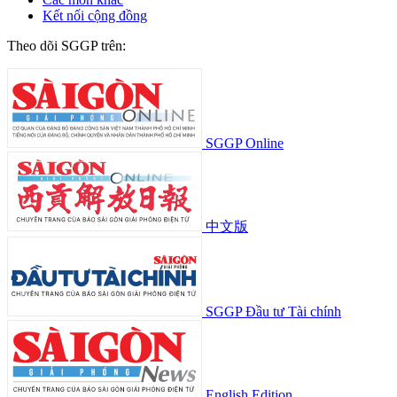
Kết nối cộng đồng
Theo dõi SGGP trên:
SGGP Online
中文版
SGGP Đầu tư Tài chính
English Edition