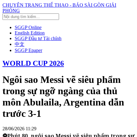
CHUYÊN TRANG THỂ THAO - BÁO SÀI GÒN GIẢI
PHÓNG
SGGP Online
English Edition
SGGP Đầu tư Tài chính
中文
SGGP Epaper
WORLD CUP 2026
Ngôi sao Messi vẽ siêu phẩm
trong sự ngỡ ngàng của thủ
môn Abulaila, Argentina dẫn
trước 3-1
28/06/2026 11:29
⚽Phút 80, ngôi sao Messi vẽ siêu phẩm trong sự