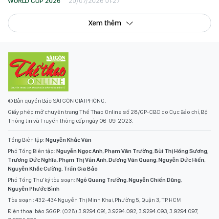
WORLD CUP 2026
20/07/2026 01:27
Xem thêm
© Bản quyền Báo SÀI GÒN GIẢI PHÓNG.
Giấy phép mở chuyên trang Thể Thao Online số 28/GP-CBC do Cục Báo chí, Bộ
Thông tin và Truyền thông cấp ngày 06-09-2023.
Tổng Biên tập:
Nguyễn Khắc Văn
Phó Tổng Biên tập:
Nguyễn Ngọc Anh
,
Phạm Văn Trường
,
Bùi Thị Hồng Sương
,
Trương Đức Nghĩa
,
Phạm Thị Vân Anh
,
Dương Văn Quang
,
Nguyễn Đức Hiển
,
Nguyễn Khắc Cường
,
Trần Gia Bảo
Phó Tổng Thư ký tòa soạn:
Ngô Quang Trưởng
,
Nguyễn Chiến Dũng
,
Nguyễn Phước Bình
Tòa soạn : 432-434 Nguyễn Thị Minh Khai, Phường 5, Quận 3, TP.HCM
Điện thoại báo SGGP: (028) 3.9294.091, 3.9294.092, 3.9294.093, 3.9294.097,