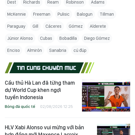
Dest
Richards
Ream
Robinson
Adams
McKennie
Freeman
Pulisic
Balogun
Tillman
Paraguay
Gill
Cáceres
Gómez
Alderete
Júnior Alonso
Cubas
Bobadilla
Diego Gómez
Enciso
Almirón
Sanabria
cú đúp
TIN CÙNG CHUYÊN MỤC
Cầu thủ Hà Lan đã từng tham
dự World Cup khen ngợi
tuyển Indonesia
Bóng đá quốc tế
02/08/2026 12:25
HLV Xabi Alonso vui mừng với bản
hợp đồng mới Maxence Lacroix