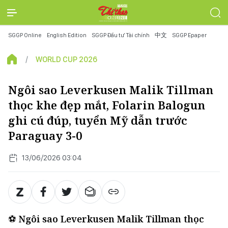
SGGP Online
English Edition
SGGP Đầu tư Tài chính
中文
SGGP Epaper
WORLD CUP 2026
Ngôi sao Leverkusen Malik Tillman
thọc khe đẹp mắt, Folarin Balogun
ghi cú đúp, tuyển Mỹ dẫn trước
Paraguay 3-0
13/06/2026 03:04
⚽
Ngôi sao Leverkusen Malik Tillman thọc