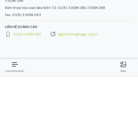
3.9294.098
Điện thoại tòa soạn Báo Điện Tử: (028) 3.9294.069, 3.9294.068
Fax: (028) 3.9294.083
LIÊN HỆ QUẢNG CÁO :
(028) 3.9294.094
sggponline@sggp.org.vn
CHUYÊN MỤC
ẢNH