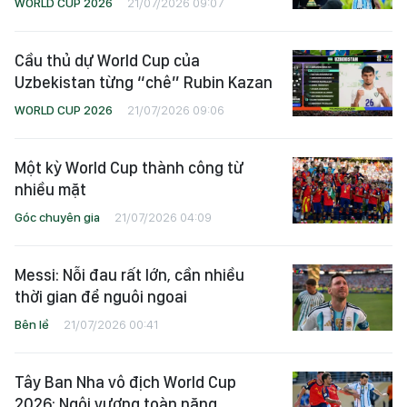
WORLD CUP 2026
21/07/2026 09:07
Cầu thủ dự World Cup của
Uzbekistan từng “chê” Rubin Kazan
WORLD CUP 2026
21/07/2026 09:06
Một kỳ World Cup thành công từ
nhiều mặt
Góc chuyên gia
21/07/2026 04:09
Messi: Nỗi đau rất lớn, cần nhiều
thời gian để nguôi ngoai
Bên lề
21/07/2026 00:41
Tây Ban Nha vô địch World Cup
2026: Ngôi vương toàn năng