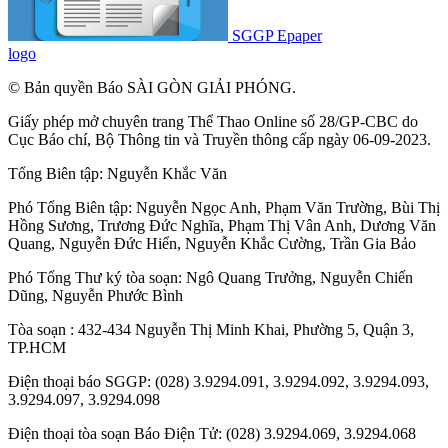
SGGP Epaper
logo
© Bản quyền Báo SÀI GÒN GIẢI PHÓNG.
Giấy phép mở chuyên trang Thể Thao Online số 28/GP-CBC do
Cục Báo chí, Bộ Thông tin và Truyền thông cấp ngày 06-09-2023.
Tổng Biên tập:
Nguyễn Khắc Văn
Phó Tổng Biên tập:
Nguyễn Ngọc Anh
,
Phạm Văn Trường
,
Bùi Thị
Hồng Sương
,
Trương Đức Nghĩa
,
Phạm Thị Vân Anh
,
Dương Văn
Quang
,
Nguyễn Đức Hiển
,
Nguyễn Khắc Cường
,
Trần Gia Bảo
Phó Tổng Thư ký tòa soạn:
Ngô Quang Trưởng
,
Nguyễn Chiến
Dũng
,
Nguyễn Phước Bình
Tòa soạn : 432-434 Nguyễn Thị Minh Khai, Phường 5, Quận 3,
TP.HCM
Điện thoại báo SGGP: (028) 3.9294.091, 3.9294.092, 3.9294.093,
3.9294.097, 3.9294.098
Điện thoại tòa soạn Báo Điện Tử: (028) 3.9294.069, 3.9294.068