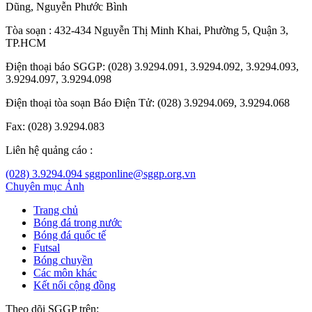
Dũng
,
Nguyễn Phước Bình
Tòa soạn : 432-434 Nguyễn Thị Minh Khai, Phường 5, Quận 3,
TP.HCM
Điện thoại báo SGGP: (028) 3.9294.091, 3.9294.092, 3.9294.093,
3.9294.097, 3.9294.098
Điện thoại tòa soạn Báo Điện Tử: (028) 3.9294.069, 3.9294.068
Fax: (028) 3.9294.083
Liên hệ quảng cáo :
(028) 3.9294.094
sggponline@sggp.org.vn
Chuyên mục
Ảnh
Trang chủ
Bóng đá trong nước
Bóng đá quốc tế
Futsal
Bóng chuyền
Các môn khác
Kết nối cộng đồng
Theo dõi SGGP trên: