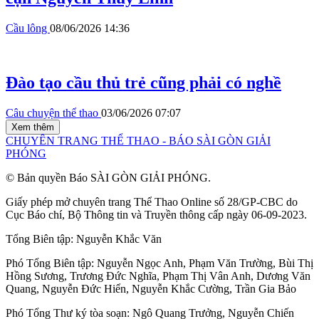
Cầu lông
08/06/2026 14:36
Đào tạo cầu thủ trẻ cũng phải có nghề
Câu chuyện thể thao
03/06/2026 07:07
Xem thêm
CHUYÊN TRANG THỂ THAO - BÁO SÀI GÒN GIẢI
PHÓNG
© Bản quyền Báo SÀI GÒN GIẢI PHÓNG.
Giấy phép mở chuyên trang Thể Thao Online số 28/GP-CBC do
Cục Báo chí, Bộ Thông tin và Truyền thông cấp ngày 06-09-2023.
Tổng Biên tập:
Nguyễn Khắc Văn
Phó Tổng Biên tập:
Nguyễn Ngọc Anh
,
Phạm Văn Trường
,
Bùi Thị
Hồng Sương
,
Trương Đức Nghĩa
,
Phạm Thị Vân Anh
,
Dương Văn
Quang
,
Nguyễn Đức Hiển
,
Nguyễn Khắc Cường
,
Trần Gia Bảo
Phó Tổng Thư ký tòa soạn:
Ngô Quang Trưởng
,
Nguyễn Chiến