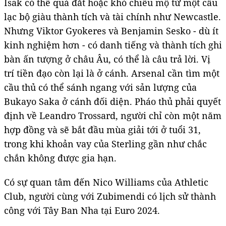
Isak có thể quá đắt hoặc khó chiêu mộ từ một câu
lạc bộ giàu thành tích và tài chính như Newcastle.
Nhưng Viktor Gyokeres và Benjamin Sesko - dù ít
kinh nghiệm hơn - có danh tiếng và thành tích ghi
bàn ấn tượng ở châu Âu, có thể là câu trả lời. Vị
trí tiền đạo còn lại là ở cánh. Arsenal cần tìm một
cầu thủ có thể sánh ngang với sản lượng của
Bukayo Saka ở cánh đối diện. Pháo thủ phải quyết
định về Leandro Trossard, người chỉ còn một năm
hợp đồng và sẽ bắt đầu mùa giải tới ở tuổi 31,
trong khi khoản vay của Sterling gần như chắc
chắn không được gia hạn.
Có sự quan tâm đến Nico Williams của Athletic
Club, người cùng với Zubimendi có lịch sử thành
công với Tây Ban Nha tại Euro 2024.