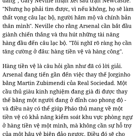
dàng", Gary Neville nhận xét sau trận Newcastle.
"Nhưng họ phải tìm được, vì nếu không, họ sẽ làm
thất vọng câu lạc bộ, người hâm mộ và chính bản
thân mình". Neville cho rằng Arsenal cần bắt đầu
giành chiến thắng và thu hút những tài năng
hàng đầu đến câu lạc bộ. "Tôi nghĩ rõ ràng họ cần
tăng cường ở đâu: hàng tiền vệ và hàng công".
Hàng tiền vệ là câu hỏi gần như đã có lời giải.
Arsenal đang tiến gần đến việc thay thế Jorginho
bằng Martin Zubimendi của Real Sociedad. Một
cầu thủ giàu kinh nghiệm đang già đi được thay
thế bằng một người đang ở đỉnh cao phong độ -
và điều này có thể giúp Pháo thủ mang về một
tiền vệ có khả năng kiểm soát khu vực phòng ngự
ở hàng tiền vệ một mình, mà không cần sự hỗ trợ
của một hậu vệ biên đảo ngược. Điều đó sẽ cho