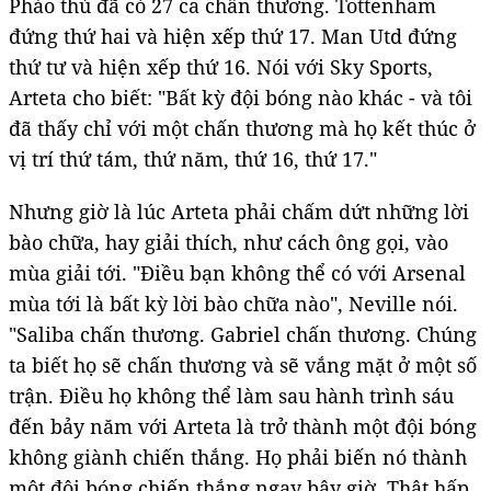
Pháo thủ đã có 27 ca chấn thương. Tottenham
đứng thứ hai và hiện xếp thứ 17. Man Utd đứng
thứ tư và hiện xếp thứ 16. Nói với Sky Sports,
Arteta cho biết: "Bất kỳ đội bóng nào khác - và tôi
đã thấy chỉ với một chấn thương mà họ kết thúc ở
vị trí thứ tám, thứ năm, thứ 16, thứ 17."
Nhưng giờ là lúc Arteta phải chấm dứt những lời
bào chữa, hay giải thích, như cách ông gọi, vào
mùa giải tới. "Điều bạn không thể có với Arsenal
mùa tới là bất kỳ lời bào chữa nào", Neville nói.
"Saliba chấn thương. Gabriel chấn thương. Chúng
ta biết họ sẽ chấn thương và sẽ vắng mặt ở một số
trận. Điều họ không thể làm sau hành trình sáu
đến bảy năm với Arteta là trở thành một đội bóng
không giành chiến thắng. Họ phải biến nó thành
một đội bóng chiến thắng ngay bây giờ. Thật hấp