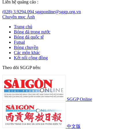
Liên hệ quảng cáo :
(028) 3.9294.094
sggponline@sggp.org.vn
Chuyên mục
Ảnh
Trang chủ
Bóng đá trong nước
Bóng đá quốc tế
Futsal
Bóng chuyền
Các môn khác
Kết nối cộng đồng
Theo dõi SGGP trên:
SGGP Online
中文版