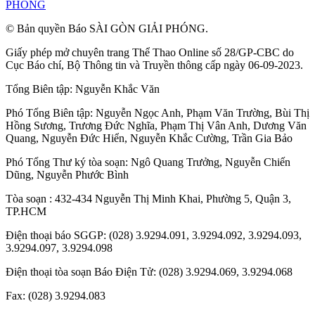
PHÓNG
© Bản quyền Báo SÀI GÒN GIẢI PHÓNG.
Giấy phép mở chuyên trang Thể Thao Online số 28/GP-CBC do
Cục Báo chí, Bộ Thông tin và Truyền thông cấp ngày 06-09-2023.
Tổng Biên tập:
Nguyễn Khắc Văn
Phó Tổng Biên tập:
Nguyễn Ngọc Anh
,
Phạm Văn Trường
,
Bùi Thị
Hồng Sương
,
Trương Đức Nghĩa
,
Phạm Thị Vân Anh
,
Dương Văn
Quang
,
Nguyễn Đức Hiển
,
Nguyễn Khắc Cường
,
Trần Gia Bảo
Phó Tổng Thư ký tòa soạn:
Ngô Quang Trưởng
,
Nguyễn Chiến
Dũng
,
Nguyễn Phước Bình
Tòa soạn : 432-434 Nguyễn Thị Minh Khai, Phường 5, Quận 3,
TP.HCM
Điện thoại báo SGGP: (028) 3.9294.091, 3.9294.092, 3.9294.093,
3.9294.097, 3.9294.098
Điện thoại tòa soạn Báo Điện Tử: (028) 3.9294.069, 3.9294.068
Fax: (028) 3.9294.083