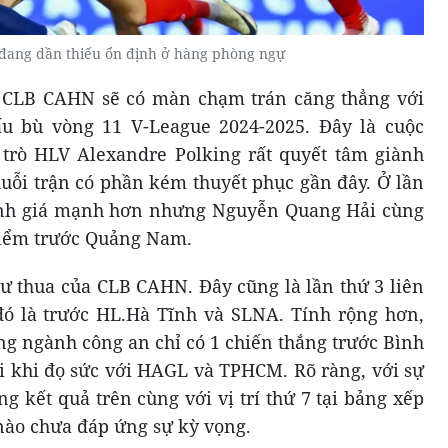
đang dần thiếu ổn định ở hàng phòng ngự
2, CLB CAHN sẽ có màn chạm trán căng thẳng với
đấu bù vòng 11 V-League 2024-2025. Đây là cuộc
trò HLV Alexandre Polking rất quyết tâm giành
uỗi trận có phần kém thuyết phục gần đây. Ở lần
ánh giá mạnh hơn nhưng Nguyễn Quang Hải cùng
 điểm trước Quảng Nam.
hư thua của CLB CAHN. Đây cũng là lần thứ 3 liên
 đó là trước HL.Hà Tĩnh và SLNA. Tính rộng hơn,
óng ngành công an chỉ có 1 chiến thắng trước Bình
ại khi đọ sức với HAGL và TPHCM. Rõ ràng, với sự
 kết quả trên cùng với vị trí thứ 7 tại bảng xếp
nào chưa đáp ứng sự kỳ vọng.