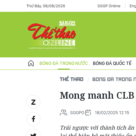
Thứ Bảy, 08/08/2026
SGGP Online
Eng
BÓNG ĐÁ TRONG NƯỚC
BÓNG ĐÁ QUỐC TẾ
THỂ THAO
BÓNG ĐÁ TRONG 
Mong manh CLB 
SGGPO
18/02/2025 12:15
Trái ngược với thành tích ấ
lại thể hiện bộ mặt thiếu ổn