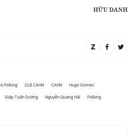
HỮU DANH
e Polking
CLB CAHN
CAHN
Hugo Gomes
Giáp Tuấn Dương
Nguyễn Quang Hải
Polking