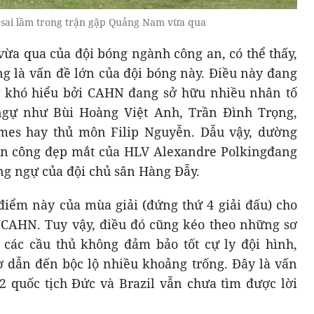
 sai lầm trong trận gặp Quảng Nam vừa qua
ừa qua của đội bóng ngành công an, có thể thấy,
g là vấn đề lớn của đội bóng này. Điều này đang
 khó hiểu bởi CAHN đang sở hữu nhiều nhân tố
ngự như Bùi Hoàng Việt Anh, Trần Đình Trọng,
es hay thủ môn Filip Nguyễn. Dẫu vậy, dường
tấn công đẹp mắt của HLV Alexandre Polkingđang
g ngự của đội chủ sân Hàng Đẫy.
 điểm này của mùa giải (đứng thứ 4 giải đấu) cho
 CAHN. Tuy vậy, điều đó cũng kéo theo những sơ
các cầu thủ không đảm bảo tốt cự ly đội hình,
ợ dẫn đến bộc lộ nhiều khoảng trống. Đây là vấn
 quốc tịch Đức và Brazil vẫn chưa tìm được lời