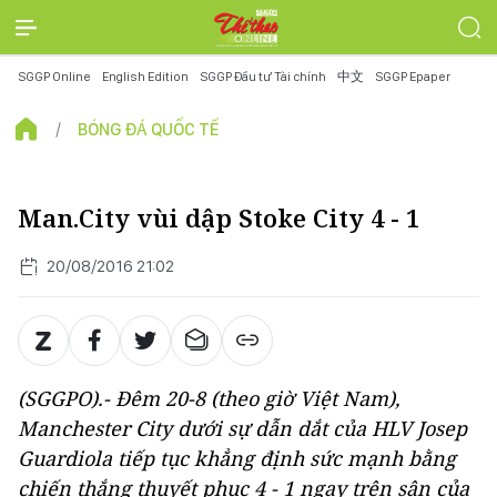
SGGP Online
English Edition
SGGP Đầu tư Tài chính
中文
SGGP Epaper
BÓNG ĐÁ QUỐC TẾ
Man.City vùi dập Stoke City 4 - 1
20/08/2016 21:02
(SGGPO).- Đêm 20-8 (theo giờ Việt Nam),
Manchester City dưới sự dẫn dắt của HLV Josep
Guardiola tiếp tục khẳng định sức mạnh bằng
chiến thắng thuyết phục 4 - 1 ngay trên sân của