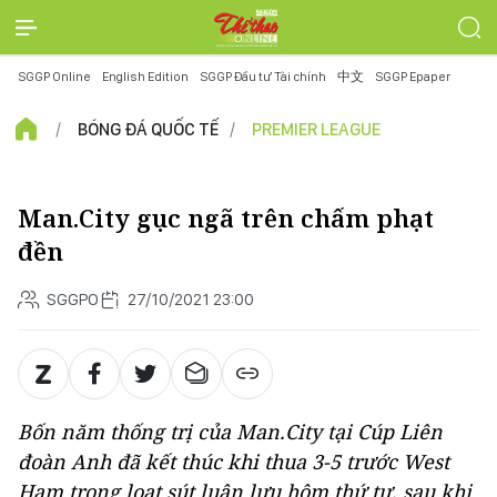
SGGP Online
English Edition
SGGP Đầu tư Tài chính
中文
SGGP Epaper
BÓNG ĐÁ QUỐC TẾ
PREMIER LEAGUE
Man.City gục ngã trên chấm phạt
đền
SGGPO
27/10/2021 23:00
Bốn năm thống trị của Man.City tại Cúp Liên
đoàn Anh đã kết thúc khi thua 3-5 trước West
Ham trong loạt sút luân lưu hôm thứ tư, sau khi