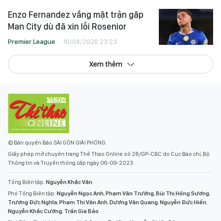
Enzo Fernandez vắng mặt trận gặp
Man City dù đã xin lỗi Rosenior
Premier League
10/04/2026 23:23
Xem thêm
© Bản quyền Báo SÀI GÒN GIẢI PHÓNG.
Giấy phép mở chuyên trang Thể Thao Online số 28/GP-CBC do Cục Báo chí, Bộ
Thông tin và Truyền thông cấp ngày 06-09-2023.
Tổng Biên tập:
Nguyễn Khắc Văn
Phó Tổng Biên tập:
Nguyễn Ngọc Anh
,
Phạm Văn Trường
,
Bùi Thị Hồng Sương
,
Trương Đức Nghĩa
,
Phạm Thị Vân Anh
,
Dương Văn Quang
,
Nguyễn Đức Hiển
,
Nguyễn Khắc Cường
,
Trần Gia Bảo