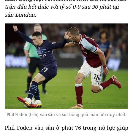
trận đấu kết thúc với tỷ số 0-0 sau 90 phút tại
sân London.
Phil Foden (trái) vào sân và sút hỏng quả luân lưu duy nhất.
Phil Foden vào sân ở phút 76 trong nỗ lực giúp