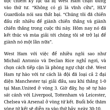
độc chiếm kỷ lục đã bị West Ham chặn đứng
vào thứ tư. “Không có gì là vĩnh cửu”, HLV
Guardiola nói sau thất bại. “Chúng tôi đã chiến
đấu rất nhiều để giành chiến thắng và giành
chiến thắng trong cuộc thi này. Hôm nay nó đã
kết thúc và mùa giải tới chúng tôi sẽ trở lại để
giành nó một lần nữa”.
West Ham với việc để nhiều ngôi sao như
Michail Antonio và Declan Rice nghỉ ngơi, và
chọn cách tiếp cận là phòng ngự chặt chẽ. West
Ham tự hào với tư cách là đội đã loại cả 2 đại
diện Manchester tại giải đấu, sau khi thắng 1-0
tại Man.United ở vòng 3. Giờ đây, họ sẽ tự hào
sát cánh với Liverpool, Tottenham và Leicester,
Chelsea và Arsenal ở vòng tứ kết. Buổi bốc thăm
vòng tứ kết sẽ diễn ra vào thứ bảy, ngày 30-10.