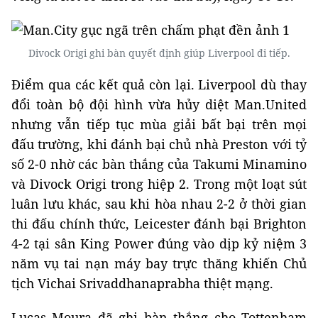
Divock Origi ghi bàn quyết định giúp Liverpool đi tiếp.
Điểm qua các kết quả còn lại. Liverpool dù thay
đổi toàn bộ đội hình vừa hủy diệt Man.United
nhưng vẫn tiếp tục mùa giải bất bại trên mọi
đấu trường, khi đánh bại chủ nhà Preston với tỷ
số 2-0 nhờ các bàn thắng của Takumi Minamino
và Divock Origi trong hiệp 2. Trong một loạt sút
luân lưu khác, sau khi hòa nhau 2-2 ở thời gian
thi đấu chính thức, Leicester đánh bại Brighton
4-2 tại sân King Power đúng vào dịp kỷ niệm 3
năm vụ tai nạn máy bay trực thăng khiến Chủ
tịch Vichai Srivaddhanaprabha thiệt mạng.
Lucas Moura đã ghi bàn thắng cho Tottenham