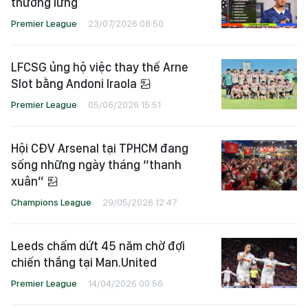
thương lưng
Premier League
23/07/2026 08:50
LFCSG ủng hộ việc thay thế Arne
Slot bằng Andoni Iraola
Premier League
05/06/2026 15:51
Hội CĐV Arsenal tại TPHCM đang
sống những ngày tháng “thanh
xuân”
Champions League
29/05/2026 12:47
Leeds chấm dứt 45 năm chờ đợi
chiến thắng tại Man.United
Premier League
14/04/2026 00:56