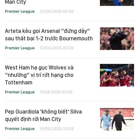
Man City
Premier League
12/04/2026 08:39
Arteta kêu gọi Arsenal “đứng dậy”
sau thất bại 1-2 trước Bournemouth
Premier League
12/04/2026 00:08
West Ham hạ gục Wolves và
“nhường” vị trí rớt hạng cho
Tottenham
Premier League
11/04/2026 02:45
Pep Guardiola 'không biết' Silva
quyết định rời Man City
Premier League
10/04/2026 23:24