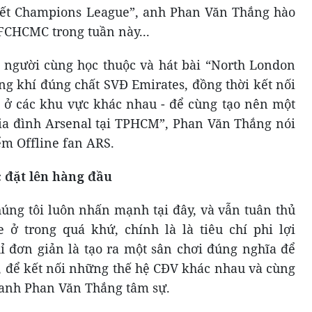
ết Champions League”, anh Phan Văn Thắng hào
FCHCMC trong tuần này...
 người cùng học thuộc và hát bài “North London
ng khí đúng chất SVĐ Emirates, đồng thời kết nối
 ở các khu vực khác nhau - để cùng tạo nên một
 gia đình Arsenal tại TPHCM”, Phan Văn Thắng nói
ểm Offline fan ARS.
c đặt lên hàng đầu
úng tôi luôn nhấn mạnh tại đây, và vẫn tuân thủ
e ở trong quá khứ, chính là là tiêu chí phi lợi
ỉ đơn giản là tạo ra một sân chơi đúng nghĩa để
, để kết nối những thế hệ CĐV khác nhau và cùng
, anh Phan Văn Thắng tâm sự.