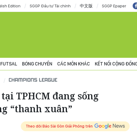
lish Edition
SGGP Đầu tư Tài chính
中文版
SGGP Epaper
FUTSAL
BÓNG CHUYỀN
CÁC MÔN KHÁC
KẾT NỐI CỘNG ĐỒN
CHAMPIONS LEAGUE
 tại TPHCM đang sống
ng “thanh xuân”
Theo dõi Báo Sài Gòn Giải Phóng trên