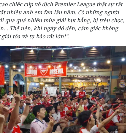
o chiếc cúp vô địch Premier League thật sự rất
 rất nhiều anh em fan lâu năm. Có những người
đi qua quá nhiều mùa giải hụt hẫng, bị trêu chọc,
in… Thế nên, khi ngày đó đến, cảm giác không
giải tỏa và tự hào rất lớn!”.