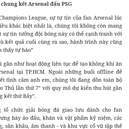
 chung kết Arsenal đấu PSG
hampions League, sự tự tin của fan Arsenal lúc
điều khác biệt nhất là, chúng tôi không còn mang
t sự tin tưởng đội bóng này có thể cạnh tranh với
ù kết quả cuối cùng ra sao, hành trình này cũng
 thấy tự hào”
i gần như hoạt động liên tục để tạo không khí ăn
enal tại TP.HCM. Ngoài những buổi offline để
ết tình cảm anh em, chúng tôi đang dồn toàn bộ
o Thủ lần thứ 7” với quy mô dự kiến thu hút gần
 kết thứ Bảy”.
g tổ chức giải bóng đá giao lưu dành cho fan
rưng bày áo đấu, khăn và vật phẩm kỷ niệm, các
, sân khấu, âm thanh - và khu vực cổ vũ tập thể