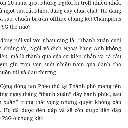
hơn 20 năm qua, những người bị troll nhiều nhất,
ả ngọt sau rất nhiều đắng cay chua chát. Họ đang
a sao, chuẩn bị trận offline chung kết Champions
PSG thế nào?
đồng nói vui với nhau rằng là: “Thanh xuân cuối
i chúng tôi, Ngôi vô địch Ngoại hạng Anh không
iệu, mà là thành quả của sự kiên nhẫn và cả câu
gìn giữ trọn vẹn suốt nhiều năm qua dành cho
uồn tủi và đau thương...”.
 Cộng đồng fan Pháo thủ tại Thành phố mang tên
ững ngày tháng “thanh xuân” đầy hạnh phúc, sau
nh xuân” trong thất vọng nhưng quyết không bào
i. Họ đã được đền đáp và sẽ còn được đền đáp
 PSG ở chung kết!