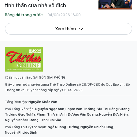
tinh thần của nhà vô địch
Bóng đá trong nước
04/08/2026 16:00
Xem thêm
© Bản quyền Báo SÀI GÒN GIẢI PHÓNG.
Giấy phép mở chuyên trang Thể Thao Online số 28/GP-CBC do Cục Báo chí, Bộ
Thông tin và Truyền thông cấp ngày 06-09-2023.
Tổng Biên tập:
Nguyễn Khắc Văn
Phó Tổng Biên tập:
Nguyễn Ngọc Anh
,
Phạm Văn Trường
,
Bùi Thị Hồng Sương
,
Trương Đức Nghĩa
,
Phạm Thị Vân Anh
,
Dương Văn Quang
,
Nguyễn Đức Hiển
,
Nguyễn Khắc Cường
,
Trần Gia Bảo
Phó Tổng Thư ký tòa soạn:
Ngô Quang Trưởng
,
Nguyễn Chiến Dũng
,
Nguyễn Phước Bình