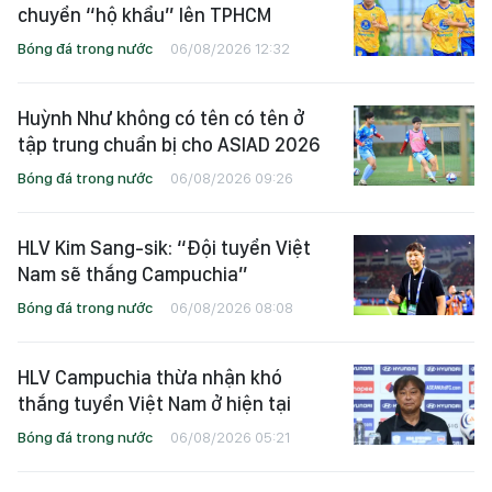
chuyển “hộ khẩu” lên TPHCM
Bóng đá trong nước
06/08/2026 12:32
Huỳnh Như không có tên có tên ở
tập trung chuẩn bị cho ASIAD 2026
Bóng đá trong nước
06/08/2026 09:26
HLV Kim Sang-sik: “Đội tuyển Việt
Nam sẽ thắng Campuchia”
Bóng đá trong nước
06/08/2026 08:08
HLV Campuchia thừa nhận khó
thắng tuyển Việt Nam ở hiện tại
Bóng đá trong nước
06/08/2026 05:21