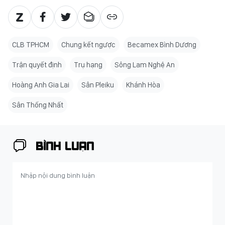
CLB TPHCM
Chung kết ngược
Becamex Bình Dương
Trận quyết định
Trụ hạng
Sông Lam Nghệ An
Hoàng Anh Gia Lai
Sân Pleiku
Khánh Hòa
Sân Thống Nhất
BÌNH LUẬN