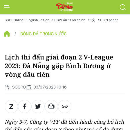
SGGP Online
English Edition
SGGP Đầu tư Tài chính
中文
SGGP Epaper
BÓNG ĐÁ TRONG NƯỚC
Lịch thi đấu giai đoạn 2 V-League
2023: Đà Nẵng gặp Bình Dương ở
vòng đầu tiên
SGGPO
03/07/2023 10:16
Ngày 3-7, Công ty VPF đã tiến hành công bố lịch
thi đấu của giai đoạn 2 theo như mã số đã được