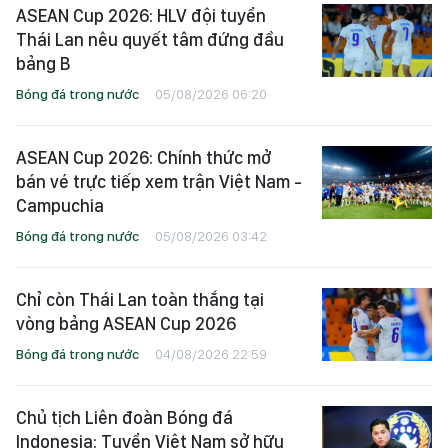
ASEAN Cup 2026: HLV đội tuyển
Thái Lan nêu quyết tâm đứng đầu
bảng B
Bóng đá trong nước
05/08/2026 06:20
ASEAN Cup 2026: Chính thức mở
bán vé trực tiếp xem trận Việt Nam -
Campuchia
Bóng đá trong nước
05/08/2026 03:42
Chỉ còn Thái Lan toàn thắng tại
vòng bảng ASEAN Cup 2026
Bóng đá trong nước
04/08/2026 22:59
Chủ tịch Liên đoàn Bóng đá
Indonesia: Tuyển Việt Nam sở hữu