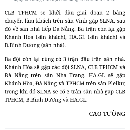
CLB TPHCM sẽ khởi đầu giai đoạn 2 bằng
chuyến làm khách trên sân Vinh gặp SLNA, sau
đó về sân nhà tiếp Đà Nẵng. Ba trận còn lại gặp
Khánh Hòa (sân khách), HA.GL (sân khách) và
B.Bình Dương (sân nhà).
Ba đội còn lại cùng có 3 trận đấu trên sân nhà.
Khánh Hòa sẽ gặp các đội SLNA, CLB TPHCM và
Đà Nẵng trên sân Nha Trang. HA.GL sẽ gặp
Khánh Hòa, Đà Nẵng và TPHCM trên sân Pleiku;
trong khi đó SLNA sẽ có 3 trận sân nhà gặp CLB
TPHCM, B.Bình Dương và HA.GL.
CAO TƯỜNG