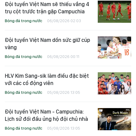
Đội tuyển Việt Nam sẽ thiếu vắng 4
trụ cột trước trận gặp Campuchia
Bóng đá trong nước
06/08/2026 02:03
Đội tuyển Việt Nam dồn sức giữ cúp
vàng
Bóng đá trong nước
06/08/2026 00:11
HLV Kim Sang-sik làm điều đặc biệt
với các cổ động viên
Bóng đá trong nước
05/08/2026 13:05
Đội tuyển Việt Nam - Campuchia:
Lịch sử đối đầu ủng hộ đội chủ nhà
Bóng đá trong nước
05/08/2026 13:05