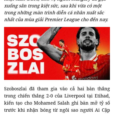
xuống sân trong kiệt sức, sau khi vừa có một
trong những màn trình diễn cá nhân xuất sắc
nhất của mùa giải Premier League cho đến nay.
Szoboszlai đã tham gia vào cả hai bàn thắng
trong chiến thắng 2-0 của Liverpool tại Etihad,
kiến tạo cho Mohamed Salah ghi bàn mở tỷ số
trước khi nhận bóng từ ngôi sao người Ai Cập