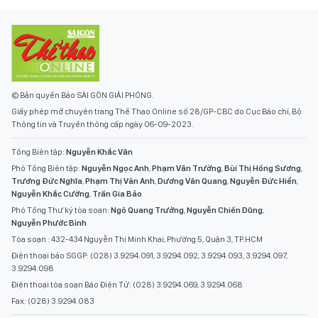
© Bản quyền Báo SÀI GÒN GIẢI PHÓNG.
Giấy phép mở chuyên trang Thể Thao Online số 28/GP-CBC do Cục Báo chí, Bộ
Thông tin và Truyền thông cấp ngày 06-09-2023.
Tổng Biên tập:
Nguyễn Khắc Văn
Phó Tổng Biên tập:
Nguyễn Ngọc Anh
,
Phạm Văn Trường
,
Bùi Thị Hồng Sương
,
Trương Đức Nghĩa
,
Phạm Thị Vân Anh
,
Dương Văn Quang
,
Nguyễn Đức Hiển
,
Nguyễn Khắc Cường
,
Trần Gia Bảo
Phó Tổng Thư ký tòa soạn:
Ngô Quang Trưởng
,
Nguyễn Chiến Dũng
,
Nguyễn Phước Bình
Tòa soạn : 432-434 Nguyễn Thị Minh Khai, Phường 5, Quận 3, TP.HCM
Điện thoại báo SGGP: (028) 3.9294.091, 3.9294.092, 3.9294.093, 3.9294.097,
3.9294.098
Điện thoại tòa soạn Báo Điện Tử: (028) 3.9294.069, 3.9294.068
Fax: (028) 3.9294.083