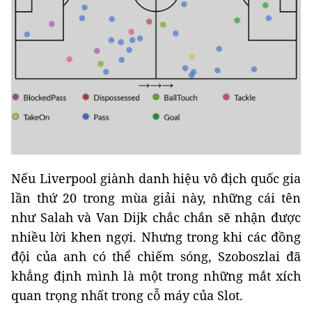
Nếu Liverpool giành danh hiệu vô địch quốc gia
lần thứ 20 trong mùa giải này, những cái tên
như Salah và Van Dijk chắc chắn sẽ nhận được
nhiều lời khen ngợi. Nhưng trong khi các đồng
đội của anh có thể chiếm sóng, Szoboszlai đã
khẳng định mình là một trong những mắt xích
quan trọng nhất trong cỗ máy của Slot.