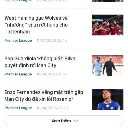
West Ham hạ gục Wolves và
“nhường” vị trí rớt hạng cho
Tottenham
Premier League
11/04/2026 02:45
Pep Guardiola 'không biết' Silva
quyết định rời Man City
Premier League
10/04/2026 23:24
Enzo Fernandez vắng mặt trận gặp
Man City dù đã xin lỗi Rosenior
Premier League
10/04/2026 23:23
Xem thêm