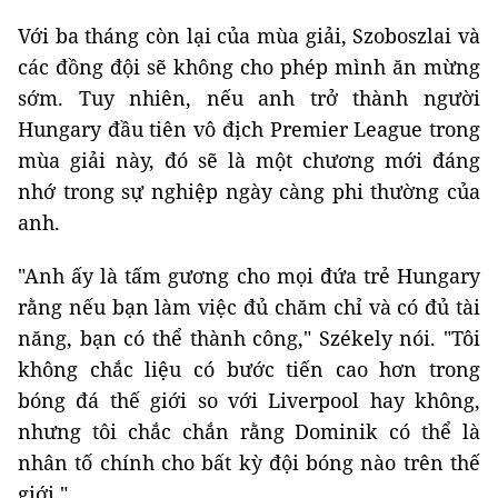
Với ba tháng còn lại của mùa giải, Szoboszlai và
các đồng đội sẽ không cho phép mình ăn mừng
sớm. Tuy nhiên, nếu anh trở thành người
Hungary đầu tiên vô địch Premier League trong
mùa giải này, đó sẽ là một chương mới đáng
nhớ trong sự nghiệp ngày càng phi thường của
anh.
"Anh ấy là tấm gương cho mọi đứa trẻ Hungary
rằng nếu bạn làm việc đủ chăm chỉ và có đủ tài
năng, bạn có thể thành công," Székely nói. "Tôi
không chắc liệu có bước tiến cao hơn trong
bóng đá thế giới so với Liverpool hay không,
nhưng tôi chắc chắn rằng Dominik có thể là
nhân tố chính cho bất kỳ đội bóng nào trên thế
giới."