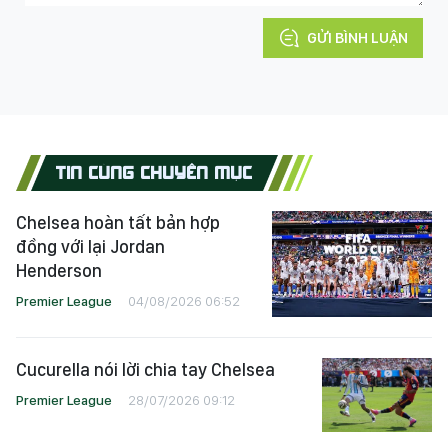
GỬI BÌNH LUẬN
TIN CÙNG CHUYÊN MỤC
Chelsea hoàn tất bản hợp
đồng với lại Jordan
Henderson
Premier League
04/08/2026 06:52
Cucurella nói lời chia tay Chelsea
Premier League
28/07/2026 09:12