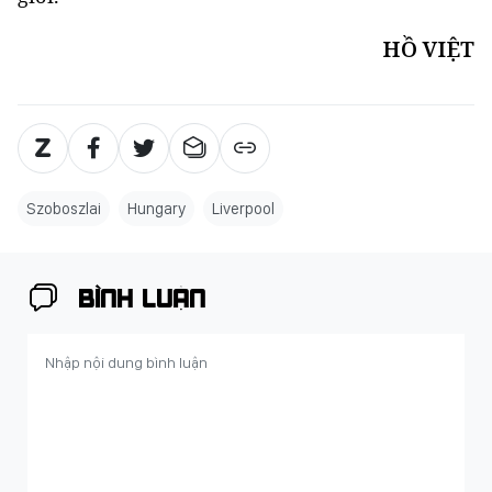
HỒ VIỆT
Szoboszlai
Hungary
Liverpool
BÌNH LUẬN