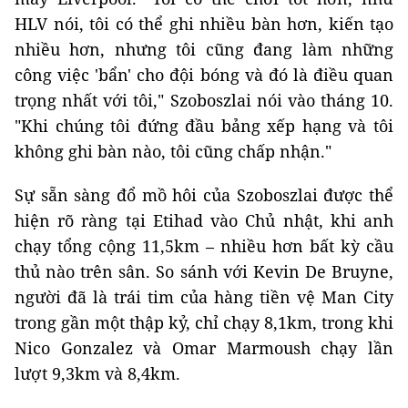
HLV nói, tôi có thể ghi nhiều bàn hơn, kiến tạo
nhiều hơn, nhưng tôi cũng đang làm những
công việc 'bẩn' cho đội bóng và đó là điều quan
trọng nhất với tôi," Szoboszlai nói vào tháng 10.
"Khi chúng tôi đứng đầu bảng xếp hạng và tôi
không ghi bàn nào, tôi cũng chấp nhận."
Sự sẵn sàng đổ mồ hôi của Szoboszlai được thể
hiện rõ ràng tại Etihad vào Chủ nhật, khi anh
chạy tổng cộng 11,5km – nhiều hơn bất kỳ cầu
thủ nào trên sân. So sánh với Kevin De Bruyne,
người đã là trái tim của hàng tiền vệ Man City
trong gần một thập kỷ, chỉ chạy 8,1km, trong khi
Nico Gonzalez và Omar Marmoush chạy lần
lượt 9,3km và 8,4km.