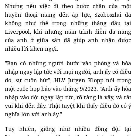
Nhưng nếu việc đi theo bước chân của một
huyền thoại mang đến áp lực, Szoboszlai đã
không như thế trong những tháng đầu tại
Liverpool, khi những màn trình diễn đa năng
của anh ở giữa sân đã giúp anh nhận được
nhiều lời khen ngợi.
"Bạn có những người bước vào phòng và hòa
nhập ngay lập tức với mọi người, anh ấy có điều
đó, sự cuốn hút", HLV Jürgen Klopp nói trong
một cuộc họp báo vào tháng 9/2023. "Anh ấy hòa
nhập vào đội ngay lập tức, rõ ràng là vậy, và rất
vui khi đến đây. Thật tuyệt khi thấy điều đó có ý
nghĩa lớn với anh ấy."
Tuy nhiên, giống như nhiều đồng đội tại