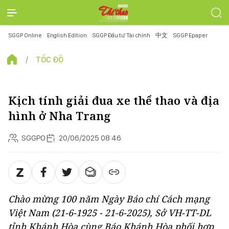
SGGP Online
English Edition
SGGP Đầu tư Tài chính
中文
SGGP Epaper
TỐC ĐỘ
Kịch tính giải đua xe thể thao và địa
hình ở Nha Trang
SGGPO
20/06/2025 08:46
Chào mừng 100 năm Ngày Báo chí Cách mạng
Việt Nam (21-6-1925 - 21-6-2025), Sở VH-TT-DL
tỉnh Khánh Hòa cùng Báo Khánh Hòa phối hợp