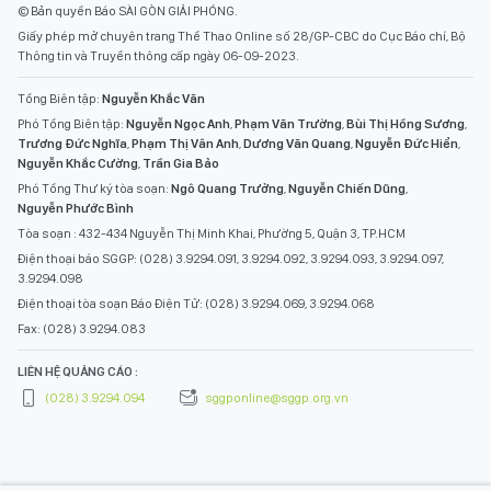
© Bản quyền Báo SÀI GÒN GIẢI PHÓNG.
Giấy phép mở chuyên trang Thể Thao Online số 28/GP-CBC do Cục Báo chí, Bộ
Thông tin và Truyền thông cấp ngày 06-09-2023.
Tổng Biên tập:
Nguyễn Khắc Văn
Phó Tổng Biên tập:
Nguyễn Ngọc Anh
,
Phạm Văn Trường
,
Bùi Thị Hồng Sương
,
Trương Đức Nghĩa
,
Phạm Thị Vân Anh
,
Dương Văn Quang
,
Nguyễn Đức Hiển
,
Nguyễn Khắc Cường
,
Trần Gia Bảo
Phó Tổng Thư ký tòa soạn:
Ngô Quang Trưởng
,
Nguyễn Chiến Dũng
,
Nguyễn Phước Bình
Tòa soạn : 432-434 Nguyễn Thị Minh Khai, Phường 5, Quận 3, TP.HCM
Điện thoại báo SGGP: (028) 3.9294.091, 3.9294.092, 3.9294.093, 3.9294.097,
3.9294.098
Điện thoại tòa soạn Báo Điện Tử: (028) 3.9294.069, 3.9294.068
Fax: (028) 3.9294.083
LIÊN HỆ QUẢNG CÁO :
(028) 3.9294.094
sggponline@sggp.org.vn