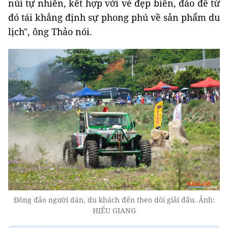
núi tự nhiên, kết hợp với vẻ đẹp biển, đảo để từ
đó tái khẳng định sự phong phú về sản phẩm du
lịch", ông Thảo nói.
Đông đảo người dân, du khách đến theo dõi giải đấu. Ảnh:
HIẾU GIANG