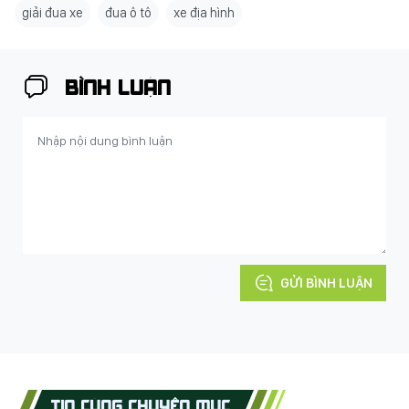
giải đua xe
đua ô tô
xe địa hình
BÌNH LUẬN
GỬI BÌNH LUẬN
TIN CÙNG CHUYÊN MỤC