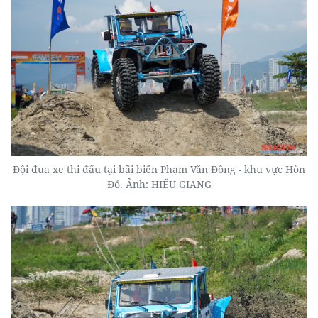
Đội đua xe thi đấu tại bãi biển Phạm Văn Đồng - khu vực Hòn
Đỏ. Ảnh: HIẾU GIANG