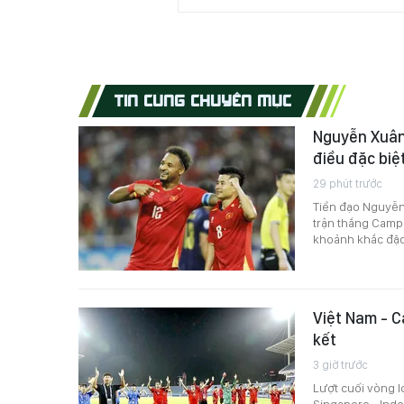
TIN CÙNG CHUYÊN MỤC
Nguyễn Xuân
điều đặc biệt
29 phút trước
Tiền đạo Nguyễn
trận thắng Camp
khoảnh khắc đặc 
Việt Nam - C
kết
3 giờ trước
Lượt cuối vòng l
Singapore - Indo