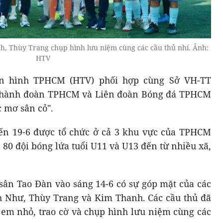
h, Thùy Trang chụp hình lưu niệm cùng các cầu thủ nhí. Ảnh:
HTV
ền hình TPHCM (HTV) phối hợp cùng Sở VH-TT
hành đoàn TPHCM và Liên đoàn Bóng đá TPHCM
c mơ sân cỏ".
đến 19-6 được tổ chức ở cả 3 khu vực của TPHCM
 80 đội bóng lứa tuổi U11 và U13 đến từ nhiều xã,
 sân Tao Đàn vào sáng 14-6 có sự góp mặt của các
h Như, Thùy Trang và Kim Thanh. Các cầu thủ đã
 em nhỏ, trao cờ và chụp hình lưu niệm cùng các