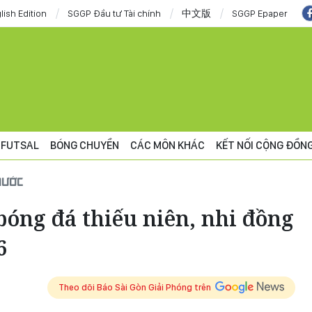
lish Edition
SGGP Đầu tư Tài chính
中文版
SGGP Epaper
FUTSAL
BÓNG CHUYỀN
CÁC MÔN KHÁC
KẾT NỐI CỘNG ĐỒN
NƯỚC
bóng đá thiếu niên, nhi đồng
6
Theo dõi Báo Sài Gòn Giải Phóng trên