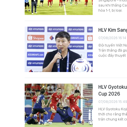
sau khi thắng Ca
hòa 1-1, bị loại.
HLV Kim Sang
07/08/2026 16:14
Đội tuyển Việt 
Trận thắng đã g
cuộc đầy thuyết
HLV Gyotoku 
Cup 2026
07/08/2026 15:4
HLV Gyotoku Koj
thời cho rằng th
trận chung kết 