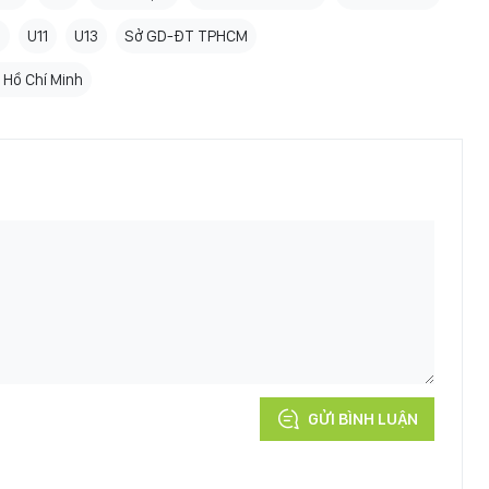
M
U11
U13
Sở GD-ĐT TPHCM
Hồ Chí Minh
GỬI BÌNH LUẬN