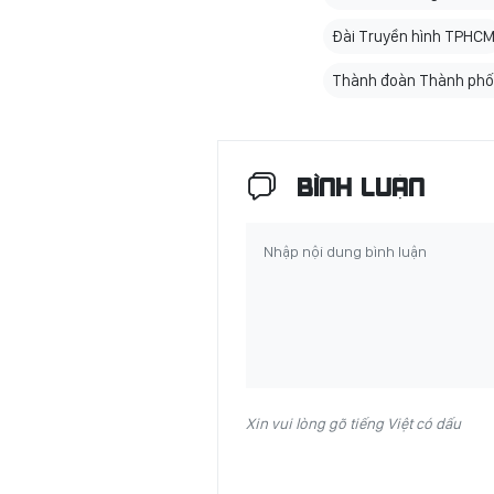
Đài Truyền hình TPHC
Thành đoàn Thành phố 
BÌNH LUẬN
Xin vui lòng gõ tiếng Việt có dấu