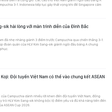
mpuchia 3-1. Indonesia tiếp tục gây thất vọng khi để Singapore cầm
-sik hài lòng với màn trình diễn của Đình Bắc
Nam đã nhẹ nhàng giành 3 điểm trước Campuchia qua chiến thắng 3-1.
iúp đoàn quân của HLV Kim Sang-sik giành ngôi đầu bảng A chung
 phục.
Koji: Đội tuyển Việt Nam có thể vào chung kết ASEAN
9
i của Campuchia dành nhiều lời khen đến đội tuyển Việt Nam, đồng
ầy trò HLV Kim Sang-sik không bộc lộ điểm yếu và đủ khả năng tiến đến
của ASEAN Cup 2026.