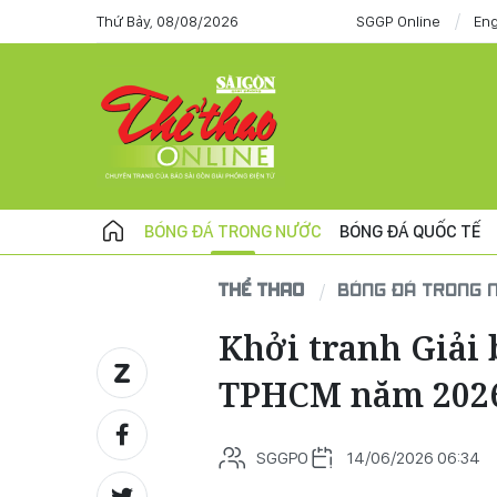
Thứ Bảy, 08/08/2026
SGGP Online
Eng
BÓNG ĐÁ TRONG NƯỚC
BÓNG ĐÁ QUỐC TẾ
THỂ THAO
BÓNG ĐÁ TRONG 
Khởi tranh Giải 
TPHCM năm 202
SGGPO
14/06/2026 06:34