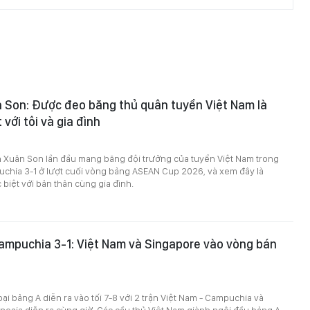
 Son: Được đeo băng thủ quân tuyển Việt Nam là
 với tôi và gia đình
 Xuân Son lần đầu mang băng đội trưởng của tuyển Việt Nam trong
uchia 3-1 ở lượt cuối vòng bảng ASEAN Cup 2026, và xem đây là
biệt với bản thân cùng gia đình.
ampuchia 3-1: Việt Nam và Singapore vào vòng bán
oại bảng A diễn ra vào tối 7-8 với 2 trận Việt Nam - Campuchia và
nesia diễn ra cùng giờ. Các cầu thủ Việt Nam giành ngôi đầu bảng A