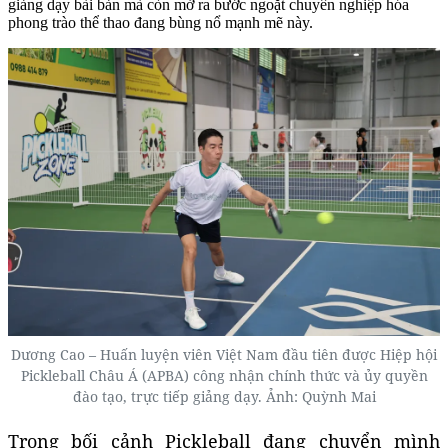
giảng dạy bài bản mà còn mở ra bước ngoặt chuyên nghiệp hóa
phong trào thể thao đang bùng nổ mạnh mẽ này.
Dương Cao – Huấn luyện viên Việt Nam đầu tiên được Hiệp hội
Pickleball Châu Á (APBA) công nhận chính thức và ủy quyền
đào tạo, trực tiếp giảng dạy. Ảnh: Quỳnh Mai
Trong bối cảnh Pickleball đang chuyển mình