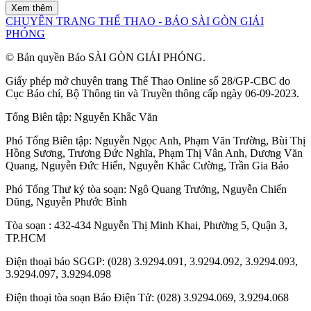
Xem thêm
CHUYÊN TRANG THỂ THAO - BÁO SÀI GÒN GIẢI
PHÓNG
© Bản quyền Báo SÀI GÒN GIẢI PHÓNG.
Giấy phép mở chuyên trang Thể Thao Online số 28/GP-CBC do
Cục Báo chí, Bộ Thông tin và Truyền thông cấp ngày 06-09-2023.
Tổng Biên tập:
Nguyễn Khắc Văn
Phó Tổng Biên tập:
Nguyễn Ngọc Anh
,
Phạm Văn Trường
,
Bùi Thị
Hồng Sương
,
Trương Đức Nghĩa
,
Phạm Thị Vân Anh
,
Dương Văn
Quang
,
Nguyễn Đức Hiển
,
Nguyễn Khắc Cường
,
Trần Gia Bảo
Phó Tổng Thư ký tòa soạn:
Ngô Quang Trưởng
,
Nguyễn Chiến
Dũng
,
Nguyễn Phước Bình
Tòa soạn : 432-434 Nguyễn Thị Minh Khai, Phường 5, Quận 3,
TP.HCM
Điện thoại báo SGGP: (028) 3.9294.091, 3.9294.092, 3.9294.093,
3.9294.097, 3.9294.098
Điện thoại tòa soạn Báo Điện Tử: (028) 3.9294.069, 3.9294.068