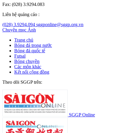
Fax: (028) 3.9294.083
Liên hệ quảng cáo :
(028) 3.9294.094
sggponline@sggp.org.vn
Chuyên mục
Ảnh
Trang chủ
Bóng đá trong nước
Bóng đá quốc tế
Futsal
Bóng chuyền
Các môn khác
Kết nối cộng đồng
Theo dõi SGGP trên:
SGGP Online