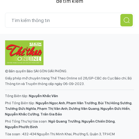
để tìm kiếm
© Bản quyền Báo SÀI GÒN GIẢI PHÓNG.
Giấy phép mở chuyên trang Thể Thao Online số 28/GP-CBC do Cục Báo chí, Bộ
Thông tin và Truyền thông cấp ngày 06-09-2023.
Tổng Biên tập:
Nguyễn Khắc Văn
Phó Tổng Biên tập:
Nguyễn Ngọc Anh
,
Phạm Văn Trường
,
Bùi Thị Hồng Sương
,
Trương Đức Nghĩa
,
Phạm Thị Vân Anh
,
Dương Văn Quang
,
Nguyễn Đức Hiển
,
Nguyễn Khắc Cường
,
Trần Gia Bảo
Phó Tổng Thư ký tòa soạn:
Ngô Quang Trưởng
,
Nguyễn Chiến Dũng
,
Nguyễn Phước Bình
Tòa soạn : 432-434 Nguyễn Thị Minh Khai, Phường 5, Quận 3, TP.HCM