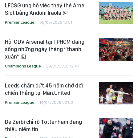
LFCSG ủng hộ việc thay thế Arne
Slot bằng Andoni Iraola
Premier League
05/06/2026 15:51
Hội CĐV Arsenal tại TPHCM đang
sống những ngày tháng “thanh
xuân”
Champions League
29/05/2026 12:47
Leeds chấm dứt 45 năm chờ đợi
chiến thắng tại Man.United
Premier League
14/04/2026 00:56
De Zerbi chỉ rõ Tottenham đang
thiếu niềm tin