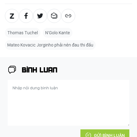
Thomas Tuchel
N'Golo Kante
Mateo Kovacic Jorginho phải nén đau thi đấu
BÌNH LUẬN
GỬI BÌNH LUẬN