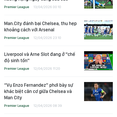
Premier League
13/04/2026 00:10
Man.City đánh bại Chelsea, thu hẹp
khoảng cách với Arsenal
Premier League
12/04/2026 23:10
Liverpool và Arne Slot đang ở "chế
độ sinh tồn"
Premier League
12/04/2026 11:20
“Vụ Enzo Fernandez” phơi bày sự
khác biệt căn cơ giữa Chelsea và
Man City
Premier League
12/04/2026 08:39