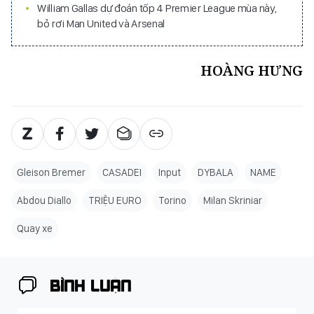
William Gallas dự đoán tốp 4 Premier League mùa này,
bỏ rơi Man United và Arsenal
HOÀNG HƯNG
Gleison Bremer
CASADEI
Input
DYBALA
NAME
Abdou Diallo
TRIỆU EURO
Torino
Milan Skriniar
Quay xe
BÌNH LUẬN