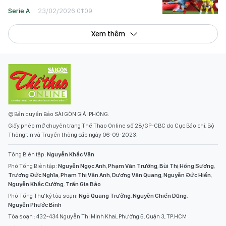
Serie A
23/02/2026 01:09
Xem thêm
© Bản quyền Báo SÀI GÒN GIẢI PHÓNG.
Giấy phép mở chuyên trang Thể Thao Online số 28/GP-CBC do Cục Báo chí, Bộ
Thông tin và Truyền thông cấp ngày 06-09-2023.
Tổng Biên tập:
Nguyễn Khắc Văn
Phó Tổng Biên tập:
Nguyễn Ngọc Anh
,
Phạm Văn Trường
,
Bùi Thị Hồng Sương
,
Trương Đức Nghĩa
,
Phạm Thị Vân Anh
,
Dương Văn Quang
,
Nguyễn Đức Hiển
,
Nguyễn Khắc Cường
,
Trần Gia Bảo
Phó Tổng Thư ký tòa soạn:
Ngô Quang Trưởng
,
Nguyễn Chiến Dũng
,
Nguyễn Phước Bình
Tòa soạn : 432-434 Nguyễn Thị Minh Khai, Phường 5, Quận 3, TP.HCM