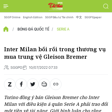
SGGP Online
English Edition
SGGP Đầu tư Tài chính
中文
SGGP Epaper
BÓNG ĐÁ QUỐC TẾ
SERIE A
Inter Milan bối rối trong thương vụ
mua trung vệ Gleison Bremer
SGGPO
10/07/2022 07:33
Torino đồng ý bán Gleison Bremer cho Inter
Milan với điều kiện á quân Serie A phải trao đổi
một tiền vệ tài năng. Giới bình luận cho rằng