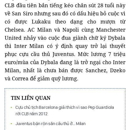
CLB đầu tiên bắn tiếng kéo chân sút 28 tuổi này
về San Siro nhưng sau đó có dấu hiệu bỏ cuộc vì
có được Lukaku theo dạng cho mượn từ
Chelsea. AC Milan và Napoli cùng Manchester
United nhảy vào cuộc đua giành chữ ký Dybala
thì Inter Milan có ý định quay trở lại thuyết
phục cựu cầu thủ Juventus. Mức lương 7 triệu
euro/mùa của Dybala đang là trở ngại cho Inter
Milan, nhất là chưa bán được Sanchez, Dzeko
và Correa để giảm quỹ lương.
TIN LIÊN QUAN
Cựu chủ tịch Barcelona giải thích vì sao Pep Guardiola
rời CLB năm 2012
Juventus bận rộn săn cầu thủ ở… Milan