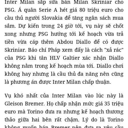
Inter Milan sắp sửa bán Milan Skriniar cho
PSG. Á quân Serie A hét giá 80 triệu euro cho
cầu thủ người Slovakia để tăng ngân sách mua
sắm. Dự kiến trong 24 giờ tới, vụ này sẽ chốt
xong nhưng PSG hướng tới kế hoạch vừa trả
tiền vừa cáp thêm Abdou Diallo để có được
Skriniar. Báo chí Pháp xem đấy là cách "xả rác"
của PSG khi tân HLV Galtier xác nhận Diallo
không nằm trong kế hoạch mùa tới. Diallo chơi
không hay nhưng là cầu thủ đa năng nên cũng
là phương án được Inter Milan chấp thuận.
Vụ khó nhất của Inter Milan vào lúc này là
Gleison Bremer. Họ chấp nhận mức giá 35 triệu
euro mà Torino đưa ra nhưng kế hoạch thương
thảo giữa hai bên rất chậm. Lý do là Torino
không muốn bán Bremer nên đưa ra yêu cầu