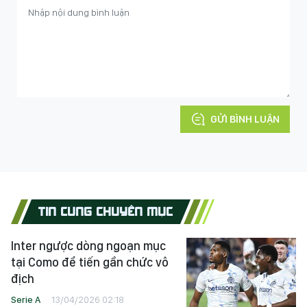
GỬI BÌNH LUẬN
TIN CÙNG CHUYÊN MỤC
Inter ngược dòng ngoạn mục
tại Como để tiến gần chức vô
địch
Serie A
13/04/2026 02:18