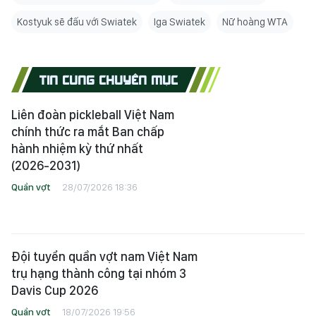
Kostyuk sẽ đấu với Swiatek
Iga Swiatek
Nữ hoàng WTA
TIN CÙNG CHUYÊN MỤC
Liên đoàn pickleball Việt Nam
chính thức ra mắt Ban chấp
hành nhiệm kỳ thứ nhất
(2026-2031)
Quần vợt
28/07/2026 18:36
Đội tuyển quần vợt nam Việt Nam
trụ hạng thành công tại nhóm 3
Davis Cup 2026
Quần vợt
18/07/2026 19:56