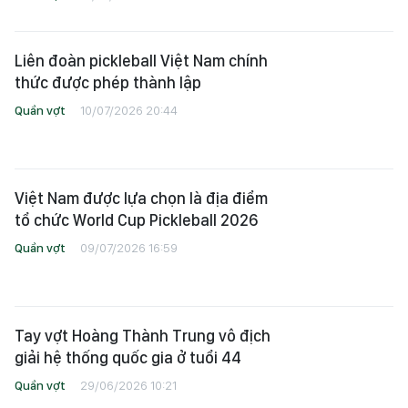
Liên đoàn pickleball Việt Nam chính
thức được phép thành lập
Quần vợt
10/07/2026 20:44
Việt Nam được lựa chọn là địa điểm
tổ chức World Cup Pickleball 2026
Quần vợt
09/07/2026 16:59
Tay vợt Hoàng Thành Trung vô địch
giải hệ thống quốc gia ở tuổi 44
Quần vợt
29/06/2026 10:21