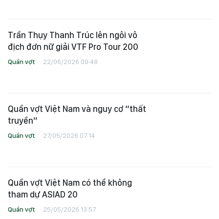
Trần Thụy Thanh Trúc lên ngôi vô
địch đơn nữ giải VTF Pro Tour 200
Quần vợt
22/06/2026 09:48
Quần vợt Việt Nam và nguy cơ “thất
truyền”
Quần vợt
27/05/2026 07:14
Quần vợt Việt Nam có thể không
tham dự ASIAD 20
Quần vợt
25/05/2026 13:57