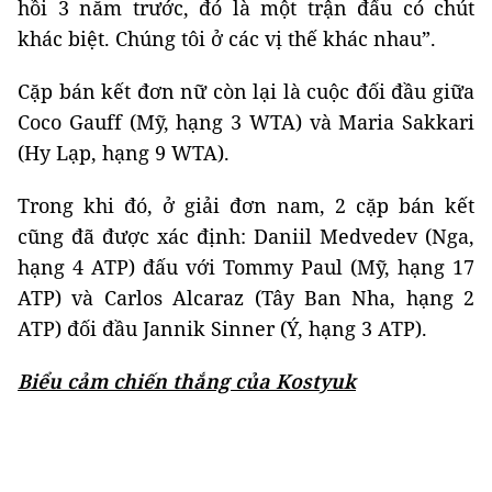
hồi 3 năm trước, đó là một trận đấu có chút
khác biệt. Chúng tôi ở các vị thế khác nhau”.
Cặp bán kết đơn nữ còn lại là cuộc đối đầu giữa
Coco Gauff (Mỹ, hạng 3 WTA) và Maria Sakkari
(Hy Lạp, hạng 9 WTA).
Trong khi đó, ở giải đơn nam, 2 cặp bán kết
cũng đã được xác định: Daniil Medvedev (Nga,
hạng 4 ATP) đấu với Tommy Paul (Mỹ, hạng 17
ATP) và Carlos Alcaraz (Tây Ban Nha, hạng 2
ATP) đối đầu Jannik Sinner (Ý, hạng 3 ATP).
Biểu cảm chiến thắng của Kostyuk