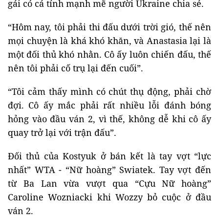
gái có cá tính mạnh mẽ người Ukraine chia sẻ.
“Hôm nay, tôi phải thi đấu dưới trời gió, thế nên
mọi chuyện là khá khó khăn, và Anastasia lại là
một đối thủ khó nhằn. Cô ấy luôn chiến đấu, thế
nên tôi phải cố trụ lại đến cuối”.
“Tôi cảm thấy mình có chút thụ động, phải chờ
đợi. Cô ấy mắc phải rất nhiều lỗi đánh bóng
hỏng vào đầu ván 2, vì thế, không dễ khi cô ấy
quay trở lại với trận đấu”.
Đối thủ của Kostyuk ở bán kết là tay vợt “lực
nhất” WTA - “Nữ hoàng” Swiatek. Tay vợt đến
từ Ba Lan vừa vượt qua “Cựu Nữ hoàng”
Caroline Wozniacki khi Wozzy bỏ cuộc ở đầu
ván 2.