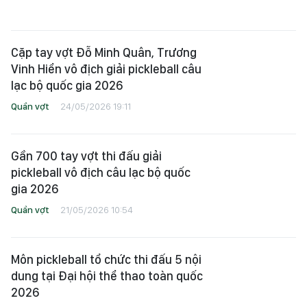
Cặp tay vợt Đỗ Minh Quân, Trương
Vinh Hiển vô địch giải pickleball câu
lạc bộ quốc gia 2026
Quần vợt
24/05/2026 19:11
Gần 700 tay vợt thi đấu giải
pickleball vô địch câu lạc bộ quốc
gia 2026
Quần vợt
21/05/2026 10:54
Môn pickleball tổ chức thi đấu 5 nội
dung tại Đại hội thể thao toàn quốc
2026