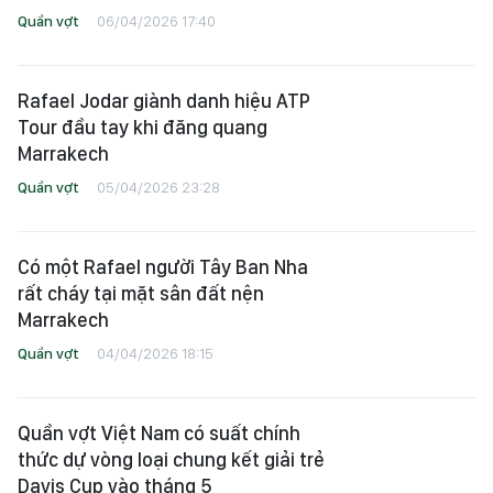
Quần vợt
06/04/2026 17:40
Rafael Jodar giành danh hiệu ATP
Tour đầu tay khi đăng quang
Marrakech
Quần vợt
05/04/2026 23:28
Có một Rafael người Tây Ban Nha
rất cháy tại mặt sân đất nện
Marrakech
Quần vợt
04/04/2026 18:15
Quần vợt Việt Nam có suất chính
thức dự vòng loại chung kết giải trẻ
Davis Cup vào tháng 5