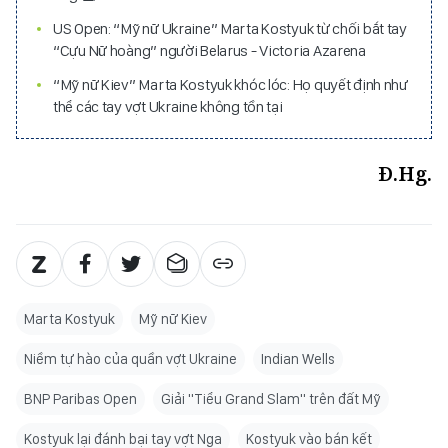
US Open: “Mỹ nữ Ukraine” Marta Kostyuk từ chối bắt tay
“Cựu Nữ hoàng” người Belarus - Victoria Azarena
“Mỹ nữ Kiev” Marta Kostyuk khóc lóc: Họ quyết định như
thể các tay vợt Ukraine không tồn tại
Đ.Hg.
Marta Kostyuk
Mỹ nữ Kiev
Niềm tự hào của quần vợt Ukraine
Indian Wells
BNP Paribas Open
Giải "Tiểu Grand Slam" trên đất Mỹ
Kostyuk lại đánh bại tay vợt Nga
Kostyuk vào bán kết