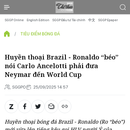
SGGP Online
English Edition
SGGP Đầu tư Tài chính
中文
SGGP Epaper
TIÊU ĐIỂM BÓNG ĐÁ
Huyền thoại Brazil - Ronaldo “béo”
nói Carlo Ancelotti phải đưa
Neymar đến World Cup
SGGPO
25/09/2025 14:57
Huyền thoại bóng đá Brazil - Ronaldo (Ro “béo”)
mới vừa lên tiếng kêu gọi HLV người Ý của