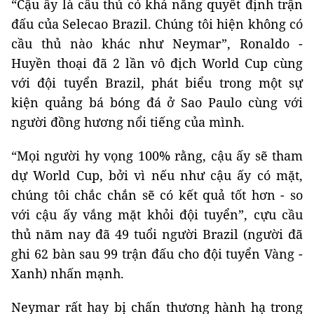
“Cậu ấy là cầu thủ có khả năng quyết định trận
đấu của Selecao Brazil. Chúng tôi hiện không có
cầu thủ nào khác như Neymar”, Ronaldo -
Huyền thoại đã 2 lần vô địch World Cup cùng
với đội tuyển Brazil, phát biểu trong một sự
kiện quảng bá bóng đá ở Sao Paulo cùng với
người đồng hương nổi tiếng của mình.
“Mọi người hy vọng 100% rằng, cậu ấy sẽ tham
dự World Cup, bởi vì nếu như cậu ấy có mặt,
chúng tôi chắc chắn sẽ có kết quả tốt hơn - so
với cậu ấy vắng mặt khỏi đội tuyển”, cựu cầu
thủ năm nay đã 49 tuổi người Brazil (người đã
ghi 62 bàn sau 99 trận đấu cho đội tuyển Vàng -
Xanh) nhấn mạnh.
Neymar rất hay bị chấn thương hành hạ trong