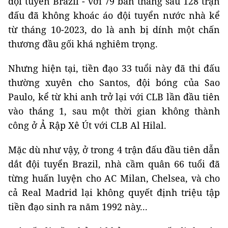
đội tuyển Brazil - với 79 bàn thắng sau 128 trận
đấu đã không khoác áo đội tuyển nước nhà kể
từ tháng 10-2023, do là anh bị dính một chấn
thương đầu gối khá nghiêm trọng.
Nhưng hiện tại, tiền đạo 33 tuổi này đã thi đấu
thường xuyên cho Santos, đội bóng của Sao
Paulo, kể từ khi anh trở lại với CLB lần đầu tiên
vào tháng 1, sau một thời gian không thành
công ở Ả Rập Xê Út với CLB Al Hilal.
Mặc dù như vậy, ở trong 4 trận đấu đầu tiên dẫn
dắt đội tuyển Brazil, nhà cầm quân 66 tuổi đã
từng huấn luyện cho AC Milan, Chelsea, và cho
cả Real Madrid lại không quyết định triệu tập
tiền đạo sinh ra năm 1992 này...