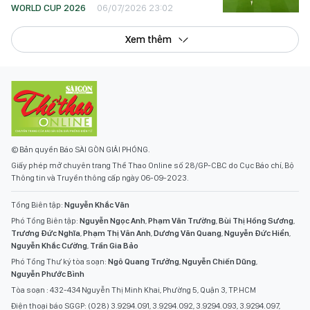
WORLD CUP 2026
06/07/2026 23:02
Xem thêm
© Bản quyền Báo SÀI GÒN GIẢI PHÓNG.
Giấy phép mở chuyên trang Thể Thao Online số 28/GP-CBC do Cục Báo chí, Bộ
Thông tin và Truyền thông cấp ngày 06-09-2023.
Tổng Biên tập:
Nguyễn Khắc Văn
Phó Tổng Biên tập:
Nguyễn Ngọc Anh
,
Phạm Văn Trường
,
Bùi Thị Hồng Sương
,
Trương Đức Nghĩa
,
Phạm Thị Vân Anh
,
Dương Văn Quang
,
Nguyễn Đức Hiển
,
Nguyễn Khắc Cường
,
Trần Gia Bảo
Phó Tổng Thư ký tòa soạn:
Ngô Quang Trưởng
,
Nguyễn Chiến Dũng
,
Nguyễn Phước Bình
Tòa soạn : 432-434 Nguyễn Thị Minh Khai, Phường 5, Quận 3, TP.HCM
Điện thoại báo SGGP: (028) 3.9294.091, 3.9294.092, 3.9294.093, 3.9294.097,