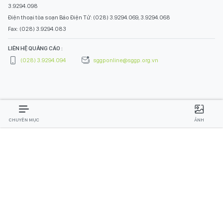
3.9294.098
Điện thoại tòa soạn Báo Điện Tử: (028) 3.9294.069, 3.9294.068
Fax: (028) 3.9294.083
LIÊN HỆ QUẢNG CÁO :
(028) 3.9294.094
sggponline@sggp.org.vn
CHUYÊN MỤC
ẢNH