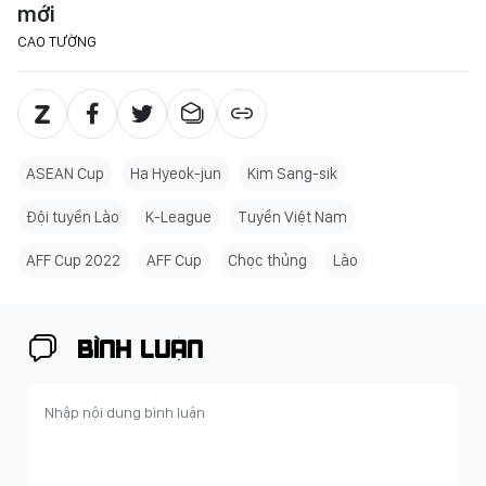
mới
CAO TƯỜNG
ASEAN Cup
Ha Hyeok-jun
Kim Sang-sik
Đội tuyển Lào
K-League
Tuyển Việt Nam
AFF Cup 2022
AFF Cup
Chọc thủng
Lào
BÌNH LUẬN