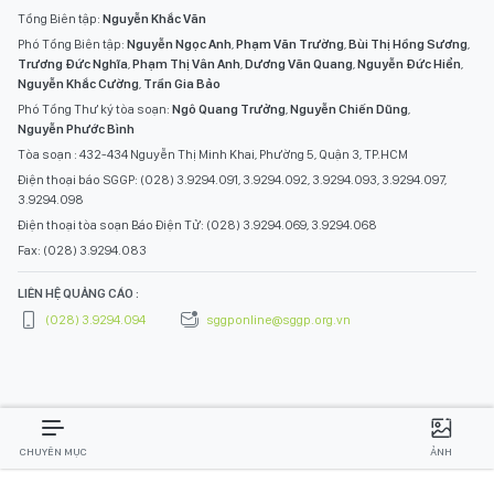
Tổng Biên tập:
Nguyễn Khắc Văn
Phó Tổng Biên tập:
Nguyễn Ngọc Anh
,
Phạm Văn Trường
,
Bùi Thị Hồng Sương
,
Trương Đức Nghĩa
,
Phạm Thị Vân Anh
,
Dương Văn Quang
,
Nguyễn Đức Hiển
,
Nguyễn Khắc Cường
,
Trần Gia Bảo
Phó Tổng Thư ký tòa soạn:
Ngô Quang Trưởng
,
Nguyễn Chiến Dũng
,
Nguyễn Phước Bình
Tòa soạn : 432-434 Nguyễn Thị Minh Khai, Phường 5, Quận 3, TP.HCM
Điện thoại báo SGGP: (028) 3.9294.091, 3.9294.092, 3.9294.093, 3.9294.097,
3.9294.098
Điện thoại tòa soạn Báo Điện Tử: (028) 3.9294.069, 3.9294.068
Fax: (028) 3.9294.083
LIÊN HỆ QUẢNG CÁO :
(028) 3.9294.094
sggponline@sggp.org.vn
CHUYÊN MỤC
ẢNH