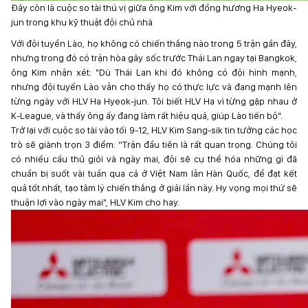
Đây còn là cuộc so tài thú vị giữa ông Kim với đồng hương Ha Hyeok-
jun trong khu kỹ thuật đội chủ nhà
Với đội tuyển Lào, họ không có chiến thắng nào trong 5 trận gần đây,
nhưng trong đó có trận hòa gây sốc trước Thái Lan ngay tại Bangkok,
ông Kim nhận xét: "Dù Thái Lan khi đó không có đội hình mạnh,
nhưng đội tuyển Lào vẫn cho thấy họ có thực lực và đang mạnh lên
từng ngày với HLV Ha Hyeok-jun. Tôi biết HLV Ha vì từng gặp nhau ở
K-League, và thấy ông ấy đang làm rất hiệu quả, giúp Lào tiến bộ".
Trở lại với cuộc so tài vào tối 9-12, HLV Kim Sang-sik tin tưởng các học
trò sẽ giành trọn 3 điểm: “Trận đầu tiên là rất quan trọng. Chúng tôi
có nhiều cầu thủ giỏi và ngày mai, đội sẽ cụ thể hóa những gì đã
chuẩn bị suốt vài tuần qua cả ở Việt Nam lẫn Hàn Quốc, để đạt kết
quả tốt nhất, tạo tâm lý chiến thắng ở giải lần này. Hy vọng mọi thứ sẽ
thuận lợi vào ngày mai", HLV Kim cho hay.