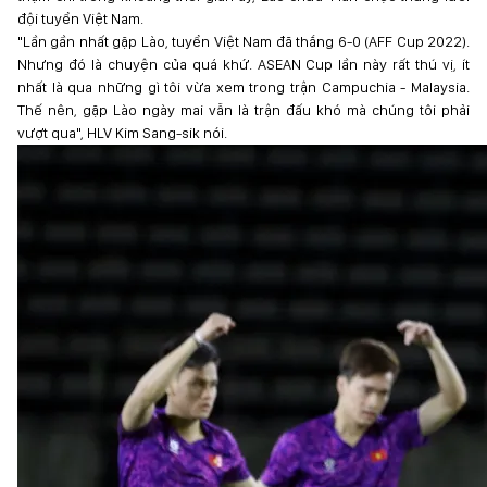
đội tuyển Việt Nam.
"Lần gần nhất gặp Lào, tuyển Việt Nam đã thắng 6-0 (AFF Cup 2022).
Nhưng đó là chuyện của quá khứ. ASEAN Cup lần này rất thú vị, ít
nhất là qua những gì tôi vừa xem trong trận Campuchia - Malaysia.
Thế nên, gặp Lào ngày mai vẫn là trận đấu khó mà chúng tôi phải
vượt qua", HLV Kim Sang-sik nói.