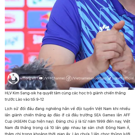
HLV Kim Sang-sik hạ quyết tâm cùng các học trò giành chiến thắng
trước Lào vào tối 9-12
Lịch sử đối đầu đang nghiêng hẳn về đội tuyển Việt Nam khi nhiều
lần giành chiến thắng áp đảo ở cả đấu trường SEA Games lẫn AFF
Cup (ASEAN Cup hiện nay). Đáng chú ý là từ năm 1999 đến nay, Việt
Nam đã thắng trong cả 10 lần gặp nhau tại sân chơi Đông Nam Á,
thậm chí trong khoảng thời gian ấy, Lào chưa 1 lần chọc thủng lưới