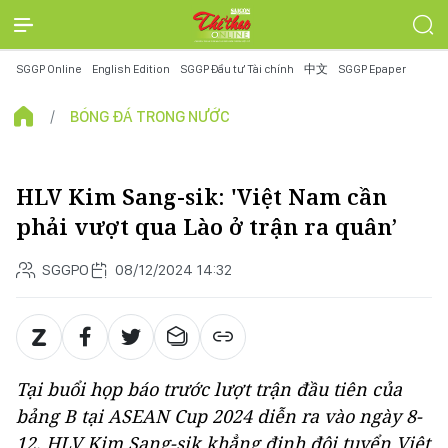
SGGP Online
English Edition
SGGP Đầu tư Tài chính
中文
SGGP Epaper
BÓNG ĐÁ TRONG NƯỚC
HLV Kim Sang-sik: 'Việt Nam cần
phải vượt qua Lào ở trận ra quân’
SGGPO
08/12/2024 14:32
Tại buổi họp báo trước lượt trận đầu tiên của
bảng B tại ASEAN Cup 2024 diễn ra vào ngày 8-
12, HLV Kim Sang-sik khẳng định đội tuyển Việt