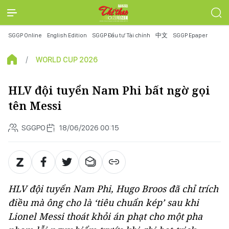
SGGP Online
English Edition
SGGP Đầu tư Tài chính
中文
SGGP Epaper
WORLD CUP 2026
HLV đội tuyển Nam Phi bất ngờ gọi
tên Messi
SGGPO
18/06/2026 00:15
HLV đội tuyển Nam Phi, Hugo Broos đã chỉ trích
điều mà ông cho là ‘tiêu chuẩn kép’ sau khi
Lionel Messi thoát khỏi án phạt cho một pha