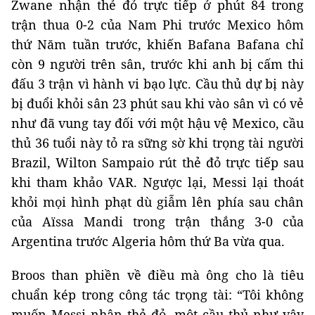
Zwane nhận thẻ đỏ trực tiếp ở phút 84 trong
trận thua 0-2 của Nam Phi trước Mexico hôm
thứ Năm tuần trước, khiến Bafana Bafana chỉ
còn 9 người trên sân, trước khi anh bị cấm thi
đấu 3 trận vì hành vi bạo lực. Cầu thủ dự bị này
bị đuổi khỏi sân 23 phút sau khi vào sân vì có vẻ
như đã vung tay đối với một hậu vệ Mexico, cầu
thủ 36 tuổi này tỏ ra sững sờ khi trọng tài người
Brazil, Wilton Sampaio rút thẻ đỏ trực tiếp sau
khi tham khảo VAR. Ngược lại, Messi lại thoát
khỏi mọi hình phạt dù giẫm lên phía sau chân
của Aïssa Mandi trong trận thắng 3-0 của
Argentina trước Algeria hôm thứ Ba vừa qua.
Broos than phiền về điều mà ông cho là tiêu
chuẩn kép trong công tác trọng tài: “Tôi không
muốn Messi nhận thẻ đỏ, một cầu thủ như vậy