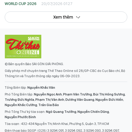
WORLD CUP 2026
20/07/2026 01:27
Xem thêm
© Bản quyền Báo SÀI GÒN GIẢI PHÓNG.
Giấy phép mở chuyên trang Thể Thao Online số 28/GP-CBC do Cục Báo chí, Bộ
Thông tin và Truyền thông cấp ngày 06-09-2023.
Tổng Biên tập:
Nguyễn Khắc Văn
Phó Tổng Biên tập:
Nguyễn Ngọc Anh
,
Phạm Văn Trường
,
Bùi Thị Hồng Sương
,
Trương Đức Nghĩa
,
Phạm Thị Vân Anh
,
Dương Văn Quang
,
Nguyễn Đức Hiển
,
Nguyễn Khắc Cường
,
Trần Gia Bảo
Phó Tổng Thư ký tòa soạn:
Ngô Quang Trưởng
,
Nguyễn Chiến Dũng
,
Nguyễn Phước Bình
Tòa soạn : 432-434 Nguyễn Thị Minh Khai, Phường 5, Quận 3, TP.HCM
Điện thoại báo SGGP: (028) 3.9294.091, 3.9294.092, 3.9294.093, 3.9294.097,