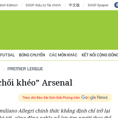
lish Edition
SGGP Đầu tư Tài chính
中文版
SGGP Epaper
FUTSAL
BÓNG CHUYỀN
CÁC MÔN KHÁC
KẾT NỐI CỘNG ĐỒN
PREMIER LEAGUE
chối khéo” Arsenal
Theo dõi Báo Sài Gòn Giải Phóng trên
iliano Allegri chính thức khẳng định chỉ trở lại
 tới, cũng đồng nghĩa nỗ lực tìm người thay thế