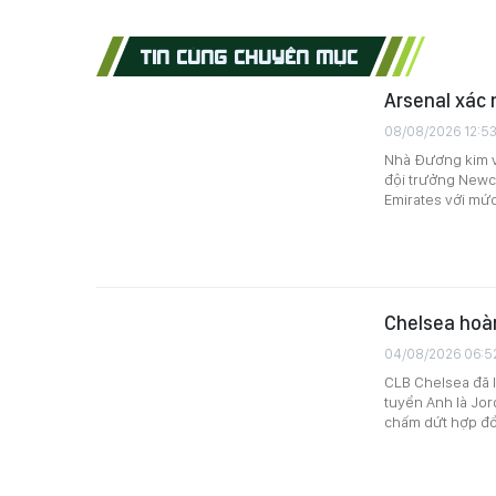
TIN CÙNG CHUYÊN MỤC
Arsenal xác
08/08/2026 12:5
Nhà Đương kim v
đội trưởng Newca
Emirates với mức
Chelsea hoàn
04/08/2026 06:5
CLB Chelsea đã l
tuyển Anh là Jor
chấm dứt hợp đồn