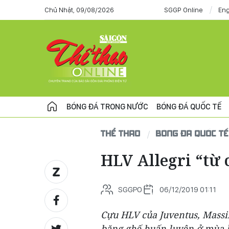
Chủ Nhật, 09/08/2026
SGGP Online
Eng
BÓNG ĐÁ TRONG NƯỚC
BÓNG ĐÁ QUỐC TẾ
THỂ THAO
BÓNG ĐÁ QUỐC TẾ
HLV Allegri “từ 
SGGPO
06/12/2019 01:11
Cựu HLV của Juventus, Massim
băng ghế huấn luyện ở mùa hè