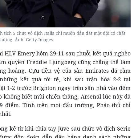
h tích 5 chức vô địch Italia chỉ muốn dẫn dắt một đội có chất
lượng. Ảnh: Getty Images
hải HLV Emery hôm 29-11 sau chuỗi kết quả nghèo
m quyền Freddie Ljungberg cũng chẳng thể làm
ng hoảng. Cựu tiền vệ của sân Emirates đã cầm
những kết quả tồi tệ, khi sau trận hòa 2-2 tại
ặt 1-2 trước Brighton ngay trên sân nhà vào đêm
ếp không biết mùi chiến thắng, Arsenal lúc này đã
 19 điểm. Tính trên mọi đấu trường, Pháo thủ chỉ
nhất.
ng kể từ khi chia tay Juve sau chức vô địch Serie
 được đồn đoán dẫn đầu bảng danh sách những