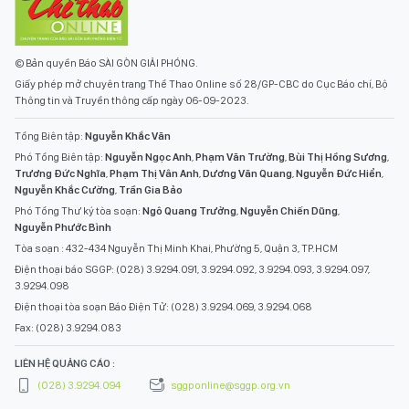
© Bản quyền Báo SÀI GÒN GIẢI PHÓNG.
Giấy phép mở chuyên trang Thể Thao Online số 28/GP-CBC do Cục Báo chí, Bộ
Thông tin và Truyền thông cấp ngày 06-09-2023.
Tổng Biên tập:
Nguyễn Khắc Văn
Phó Tổng Biên tập:
Nguyễn Ngọc Anh
,
Phạm Văn Trường
,
Bùi Thị Hồng Sương
,
Trương Đức Nghĩa
,
Phạm Thị Vân Anh
,
Dương Văn Quang
,
Nguyễn Đức Hiển
,
Nguyễn Khắc Cường
,
Trần Gia Bảo
Phó Tổng Thư ký tòa soạn:
Ngô Quang Trưởng
,
Nguyễn Chiến Dũng
,
Nguyễn Phước Bình
Tòa soạn : 432-434 Nguyễn Thị Minh Khai, Phường 5, Quận 3, TP.HCM
Điện thoại báo SGGP: (028) 3.9294.091, 3.9294.092, 3.9294.093, 3.9294.097,
3.9294.098
Điện thoại tòa soạn Báo Điện Tử: (028) 3.9294.069, 3.9294.068
Fax: (028) 3.9294.083
LIÊN HỆ QUẢNG CÁO :
(028) 3.9294.094
sggponline@sggp.org.vn