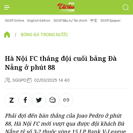
SGGP Online
English Edition
SGGP Đầu tư Tài chính
中文
SGGP Epaper
BÓNG ĐÁ TRONG NƯỚC
Hà Nội FC thắng đội cuối bảng Đà
Nẵng ở phút 88
SGGPO
02/03/2025 14:40
Phải đợi đến bàn thắng của Joao Pedro ở phút
88, Hà Nội FC mới vượt qua được đội khách Đà
Nẵng tỷ số 3-2 thuộc vòng 15 LP Bank V-League