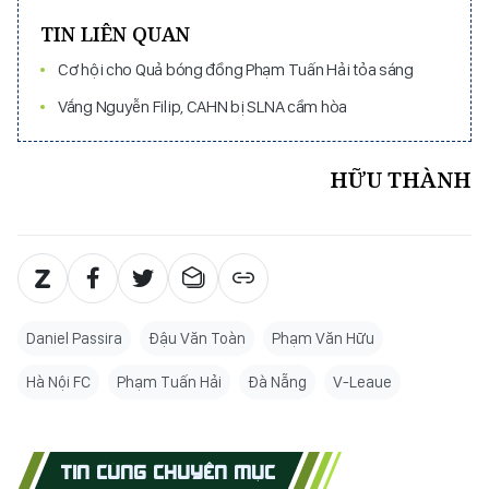
TIN LIÊN QUAN
Cơ hội cho Quả bóng đồng Phạm Tuấn Hải tỏa sáng
Vắng Nguyễn Filip, CAHN bị SLNA cầm hòa
HỮU THÀNH
Daniel Passira
Đậu Văn Toàn
Phạm Văn Hữu
Hà Nội FC
Phạm Tuấn Hải
Đà Nẵng
V-Leaue
TIN CÙNG CHUYÊN MỤC