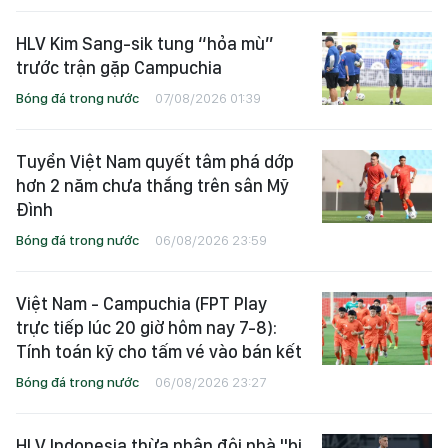
HLV Kim Sang-sik tung “hỏa mù”
trước trận gặp Campuchia
Bóng đá trong nước
07/08/2026 01:39
Tuyển Việt Nam quyết tâm phá dớp
hơn 2 năm chưa thắng trên sân Mỹ
Đình
Bóng đá trong nước
06/08/2026 23:59
Việt Nam - Campuchia (FPT Play
trực tiếp lúc 20 giờ hôm nay 7-8):
Tính toán kỹ cho tấm vé vào bán kết
Bóng đá trong nước
06/08/2026 23:27
HLV Indonesia thừa nhận đội nhà "bị