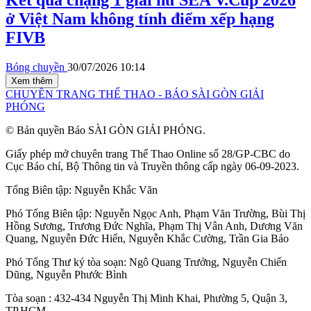
ở Việt Nam không tính điểm xếp hạng
FIVB
Bóng chuyền
30/07/2026 10:14
Xem thêm
CHUYÊN TRANG THỂ THAO - BÁO SÀI GÒN GIẢI
PHÓNG
© Bản quyền Báo SÀI GÒN GIẢI PHÓNG.
Giấy phép mở chuyên trang Thể Thao Online số 28/GP-CBC do
Cục Báo chí, Bộ Thông tin và Truyền thông cấp ngày 06-09-2023.
Tổng Biên tập:
Nguyễn Khắc Văn
Phó Tổng Biên tập:
Nguyễn Ngọc Anh
,
Phạm Văn Trường
,
Bùi Thị
Hồng Sương
,
Trương Đức Nghĩa
,
Phạm Thị Vân Anh
,
Dương Văn
Quang
,
Nguyễn Đức Hiển
,
Nguyễn Khắc Cường
,
Trần Gia Bảo
Phó Tổng Thư ký tòa soạn:
Ngô Quang Trưởng
,
Nguyễn Chiến
Dũng
,
Nguyễn Phước Bình
Tòa soạn : 432-434 Nguyễn Thị Minh Khai, Phường 5, Quận 3,
TP.HCM