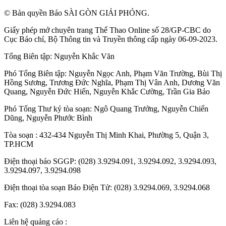
© Bản quyền Báo SÀI GÒN GIẢI PHÓNG.
Giấy phép mở chuyên trang Thể Thao Online số 28/GP-CBC do
Cục Báo chí, Bộ Thông tin và Truyền thông cấp ngày 06-09-2023.
Tổng Biên tập:
Nguyễn Khắc Văn
Phó Tổng Biên tập:
Nguyễn Ngọc Anh
,
Phạm Văn Trường
,
Bùi Thị
Hồng Sương
,
Trương Đức Nghĩa
,
Phạm Thị Vân Anh
,
Dương Văn
Quang
,
Nguyễn Đức Hiển
,
Nguyễn Khắc Cường
,
Trần Gia Bảo
Phó Tổng Thư ký tòa soạn:
Ngô Quang Trưởng
,
Nguyễn Chiến
Dũng
,
Nguyễn Phước Bình
Tòa soạn : 432-434 Nguyễn Thị Minh Khai, Phường 5, Quận 3,
TP.HCM
Điện thoại báo SGGP: (028) 3.9294.091, 3.9294.092, 3.9294.093,
3.9294.097, 3.9294.098
Điện thoại tòa soạn Báo Điện Tử: (028) 3.9294.069, 3.9294.068
Fax: (028) 3.9294.083
Liên hệ quảng cáo :