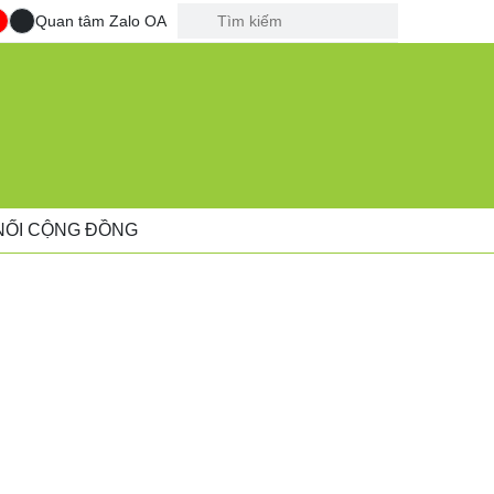
Quan tâm Zalo OA
NỐI CỘNG ĐỒNG