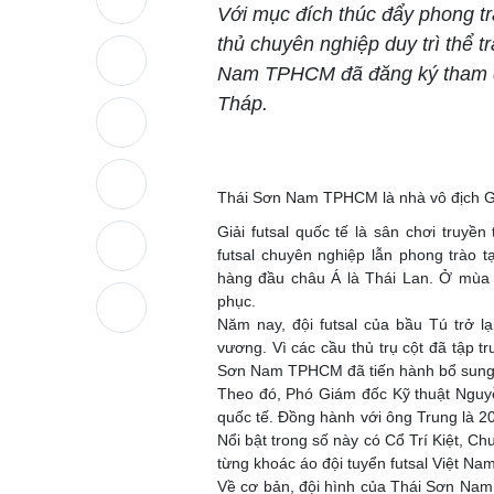
Với mục đích thúc đẩy phong tr
thủ chuyên nghiệp duy trì thể 
Nam TPHCM đã đăng ký tham dự 
Tháp.
Thái Sơn Nam TPHCM là nhà vô địch G
Giải futsal quốc tế là sân chơi truyề
futsal chuyên nghiệp lẫn phong trào 
hàng đầu châu Á là Thái Lan. Ở mùa 
phục.
Năm nay, đội futsal của bầu Tú trở l
vương. Vì các cầu thủ trụ cột đã tập 
Sơn Nam TPHCM đã tiến hành bổ sung và
Theo đó, Phó Giám đốc Kỹ thuật Nguy
quốc tế. Đồng hành với ông Trung là 2
Nổi bật trong số này có Cổ Trí Kiệt,
từng khoác áo đội tuyển futsal Việt Nam
Về cơ bản, đội hình của Thái Sơn Nam