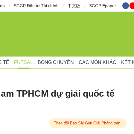
ion
SGGP Đầu tư Tài chính
中文版
SGGP Epaper
C TẾ
FUTSAL
BÓNG CHUYỀN
CÁC MÔN KHÁC
KẾT 
Nam TPHCM dự giải quốc tế
Theo dõi Báo Sài Gòn Giải Phóng trên