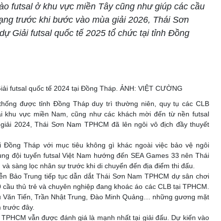
ào futsal ở khu vực miền Tây cũng như giúp các cầu
trạng trước khi bước vào mùa giải 2026, Thái Sơn
Giải futsal quốc tế 2025 tổ chức tại tỉnh Đồng
iải futsal quốc tế 2024 tại Đồng Tháp. ẢNH: VIỆT CƯỜNG
n thống được tỉnh Đồng Tháp duy trì thường niên, quy tụ các CLB
tại khu vực miền Nam, cũng như các khách mời đến từ nền futsal
giải 2024, Thái Sơn Nam TPHCM đã lên ngôi vô địch đầy thuyết
ại Đồng Tháp với mục tiêu không gì khác ngoài việc bảo vệ ngôi
trung đội tuyển futsal Việt Nam hướng đến SEA Games 33 nên Thái
 sàng lọc nhân sự trước khi di chuyển đến địa điểm thi đấu.
ễn Bảo Trung tiếp tục dẫn dắt Thái Sơn Nam TPHCM dự sân chơi
0 cầu thủ trẻ và chuyên nghiệp đang khoác áo các CLB tại TPHCM.
 Chu Văn Tiến, Trần Nhật Trung, Đào Minh Quảng… những gương mặt
 trước đây.
 TPHCM vẫn được đánh giá là mạnh nhất tại giải đấu. Dự kiến vào