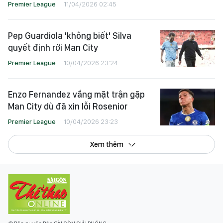
Premier League
11/04/2026 02:45
Pep Guardiola 'không biết' Silva
quyết định rời Man City
Premier League
10/04/2026 23:24
Enzo Fernandez vắng mặt trận gặp
Man City dù đã xin lỗi Rosenior
Premier League
10/04/2026 23:23
Xem thêm