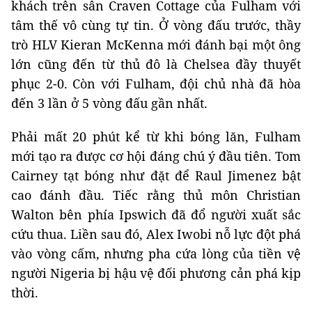
khách trên sân Craven Cottage của Fulham với
tâm thế vô cùng tự tin. Ở vòng đấu trước, thầy
trò HLV Kieran McKenna mới đánh bại một ông
lớn cũng đến từ thủ đô là Chelsea đầy thuyết
phục 2-0. Còn với Fulham, đội chủ nhà đã hòa
đến 3 lần ở 5 vòng đấu gần nhất.
Phải mất 20 phút kể từ khi bóng lăn, Fulham
mới tạo ra được cơ hội đáng chú ý đầu tiên. Tom
Cairney tạt bóng như đặt để Raul Jimenez bật
cao đánh đầu. Tiếc rằng thủ môn Christian
Walton bên phía Ipswich đã đổ người xuất sắc
cứu thua. Liền sau đó, Alex Iwobi nỗ lực đột phá
vào vòng cấm, nhưng pha cứa lòng của tiền vệ
người Nigeria bị hậu vệ đối phương cản phá kịp
thời.