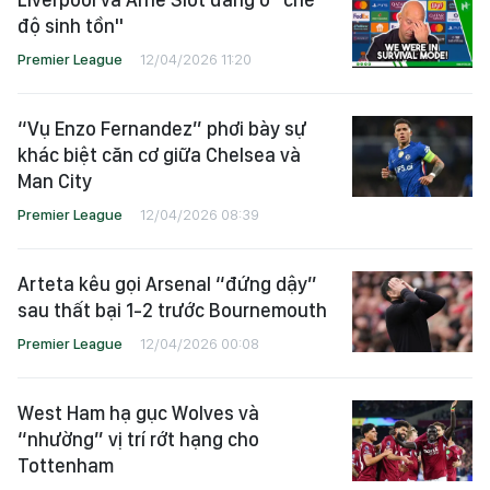
độ sinh tồn"
Premier League
12/04/2026 11:20
“Vụ Enzo Fernandez” phơi bày sự
khác biệt căn cơ giữa Chelsea và
Man City
Premier League
12/04/2026 08:39
Arteta kêu gọi Arsenal “đứng dậy”
sau thất bại 1-2 trước Bournemouth
Premier League
12/04/2026 00:08
West Ham hạ gục Wolves và
“nhường” vị trí rớt hạng cho
Tottenham