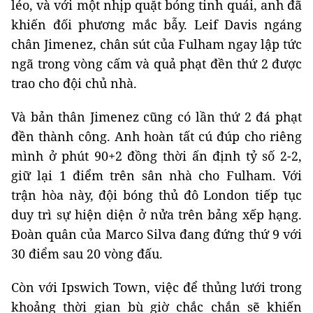
léo, và với một nhịp quặt bóng tinh quái, anh đã
khiến đối phương mắc bẫy. Leif Davis ngáng
chân Jimenez, chân sút của Fulham ngay lập tức
ngã trong vòng cấm và quả phạt đền thứ 2 được
trao cho đội chủ nhà.
Và bản thân Jimenez cũng có lần thứ 2 đá phạt
đền thành công. Anh hoàn tất cú đúp cho riêng
mình ở phút 90+2 đồng thời ấn định tỷ số 2-2,
giữ lại 1 điểm trên sân nhà cho Fulham. Với
trận hòa này, đội bóng thủ đô London tiếp tục
duy trì sự hiện diện ở nửa trên bảng xếp hạng.
Đoàn quân của Marco Silva đang đứng thứ 9 với
30 điểm sau 20 vòng đấu.
Còn với Ipswich Town, việc để thủng lưới trong
khoảng thời gian bù giờ chắc chắn sẽ khiến