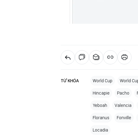
TỪ KHÓA
World Cup
World Cu
Hincapie
Pacho
Yeboah
Valencia
Floranus
Fonville
Locadia