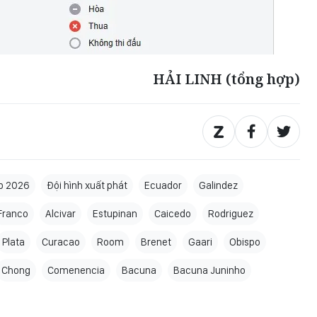
HẢI LINH (tổng hợp)
p 2026
Đội hình xuất phát
Ecuador
Galindez
Franco
Alcivar
Estupinan
Caicedo
Rodriguez
Plata
Curacao
Room
Brenet
Gaari
Obispo
Chong
Comenencia
Bacuna
Bacuna Juninho