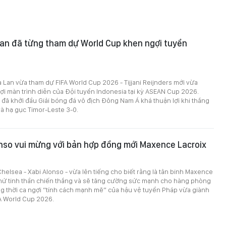
Lan đã từng tham dự World Cup khen ngợi tuyển
 Lan vừa tham dự FIFA World Cup 2026 - Tijjani Reijnders mới vừa
ợi màn trình diễn của Đội tuyển Indonesia tại kỳ ASEAN Cup 2026.
đã khởi đầu Giải bóng đá vô địch Đông Nam Á khá thuận lợi khi thắng
à hạ gục Timor-Leste 3-0.
nso vui mừng với bản hợp đồng mới Maxence Lacroix
helsea - Xabi Alonso - vừa lên tiếng cho biết rằng là tân binh Maxence
thứ tinh thần chiến thắng và sẽ tăng cường sức mạnh cho hàng phòng
g thời ca ngợi “tính cách mạnh mẽ” của hậu vệ tuyển Pháp vừa giành
FA World Cup 2026.