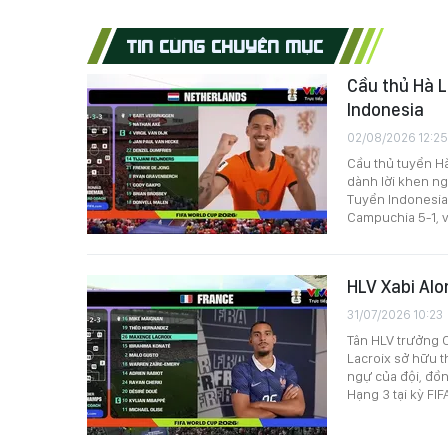
TIN CÙNG CHUYÊN MỤC
Cầu thủ Hà 
Indonesia
02/08/2026 12:25
Cầu thủ tuyển Hà
dành lời khen ng
Tuyển Indonesia 
Campuchia 5-1, v
HLV Xabi Alo
31/07/2026 10:23
Tân HLV trưởng C
Lacroix sở hữu 
ngự của đội, đồn
Hạng 3 tại kỳ FI