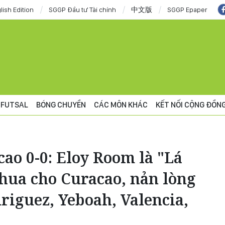
lish Edition
SGGP Đầu tư Tài chính
中文版
SGGP Epaper
FUTSAL
BÓNG CHUYỀN
CÁC MÔN KHÁC
KẾT NỐI CỘNG ĐỒN
ao 0-0: Eloy Room là "Lá
hua cho Curacao, nản lòng
driguez, Yeboah, Valencia,