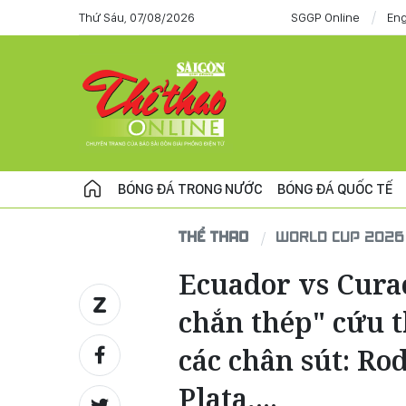
Thứ Sáu, 07/08/2026
SGGP Online
Eng
BÓNG ĐÁ TRONG NƯỚC
BÓNG ĐÁ QUỐC TẾ
THỂ THAO
WORLD CUP 2026
Ecuador vs Curac
chắn thép" cứu t
các chân sút: Ro
Plata,...