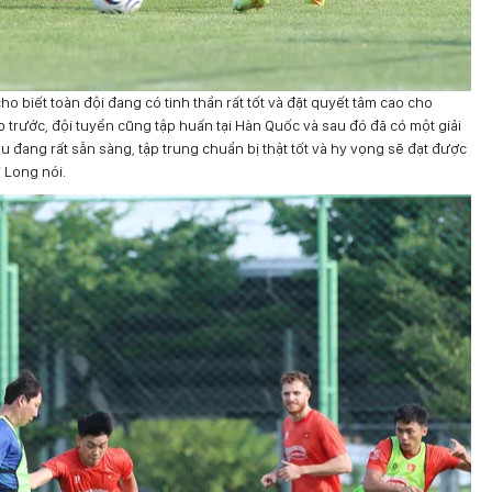
o biết toàn đội đang có tinh thần rất tốt và đặt quyết tâm cao cho
 trước, đội tuyển cũng tập huấn tại Hàn Quốc và sau đó đã có một giải
u đang rất sẵn sàng, tập trung chuẩn bị thật tốt và hy vọng sẽ đạt được
 Long nói.