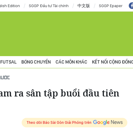
lish Edition
SGGP Đầu tư Tài chính
中文版
SGGP Epaper
FUTSAL
BÓNG CHUYỀN
CÁC MÔN KHÁC
KẾT NỐI CỘNG ĐỒN
NƯỚC
am ra sân tập buổi đầu tiên
Theo dõi Báo Sài Gòn Giải Phóng trên