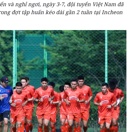
yển và nghỉ ngơi, ngày 3-7, đội tuyển Việt Nam đã
trong đợt tập huấn kéo dài gần 2 tuần tại Incheon