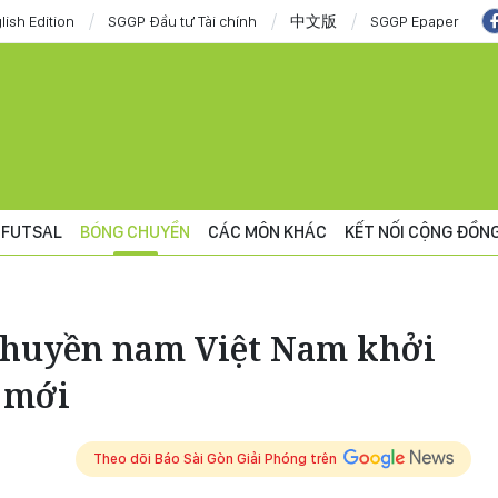
lish Edition
SGGP Đầu tư Tài chính
中文版
SGGP Epaper
FUTSAL
BÓNG CHUYỀN
CÁC MÔN KHÁC
KẾT NỐI CỘNG ĐỒN
chuyền nam Việt Nam khởi
 mới
Theo dõi Báo Sài Gòn Giải Phóng trên