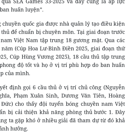
ết quả SEA Games 33-2025 và đây cũng là áp lực
 ban huấn luyện”.
 chuyền quốc gia được nhà quản lý tạo điều kiện
u thủ để chuẩn bị chuyên môn. Tại giai đoạn trước
 nam Việt Nam tập trung 18 gương mặt. Qua các
ầu năm (Cúp Hoa Lư-Bình Điền 2025, giai đoạn thứ
2025, Cúp Hùng Vương 2025), 18 cầu thủ tập trung
phong độ tốt và họ ở vị trí phù hợp do ban huấn
áp của mình.
ết định gọi 6 cầu thủ ở vị trí chủ công (Nguyễn
ghĩa, Phạm Xuân Sinh, Dương Văn Tiên, Hoàng
Đức) cho thấy đội tuyển bóng chuyền nam Việt
ẩn bị cải thiện khả năng phòng thủ bước 1. Đây
g ta gặp khó ở nhiều giải đã tham dự từ đó khả
 ảnh hưởng.