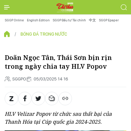
SGGP Online
English Edition
SGGP Đầu tư Tài chính
中文
SGGP Epaper
BÓNG ĐÁ TRONG NƯỚC
Doãn Ngọc Tân, Thái Sơn bịn rịn
trong ngày chia tay HLV Popov
SGGPO
05/03/2025 14:16
HLV Velizar Popov từ chức sau thất bại của
Thanh Hóa tại Cúp quốc gia 2024-2025.