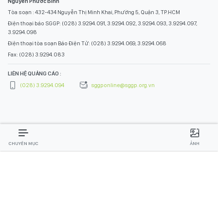
Nguyễn Phước Bình
Tòa soạn : 432-434 Nguyễn Thị Minh Khai, Phường 5, Quận 3, TP.HCM
Điện thoại báo SGGP: (028) 3.9294.091, 3.9294.092, 3.9294.093, 3.9294.097,
3.9294.098
Điện thoại tòa soạn Báo Điện Tử: (028) 3.9294.069, 3.9294.068
Fax: (028) 3.9294.083
LIÊN HỆ QUẢNG CÁO :
(028) 3.9294.094
sggponline@sggp.org.vn
CHUYÊN MỤC
ẢNH