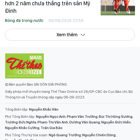
hơn 2 năm chưa thắng trên sân Mỹ
Đình
Bóng đá trong nước
06/08/2026 23:59
Xem thêm
© Bản quyền Báo SÀI GÒN GIẢI PHÓNG.
Giấy phép mở chuyên trang Thể Thao Online số 28/GP-CBC do Cục Báo chí, Bộ
Thông tin và Truyền thông cấp ngày 06-09-2023.
Tổng Biên tập:
Nguyễn Khắc Văn
Phó Tổng Biên tập:
Nguyễn Ngọc Anh
,
Phạm Văn Trường
,
Bùi Thị Hồng Sương
,
Trương Đức Nghĩa
,
Phạm Thị Vân Anh
,
Dương Văn Quang
,
Nguyễn Đức Hiển
,
Nguyễn Khắc Cường
,
Trần Gia Bảo
Phó Tổng Thư ký tòa soạn:
Ngô Quang Trưởng
,
Nguyễn Chiến Dũng
,